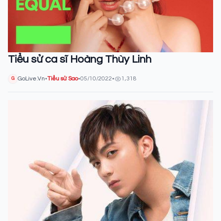
Tiểu sử ca sĩ Hoàng Thùy Linh
GoLive.Vn
•
Tiểu sử Sao
•
05/10/2022
•
1,318
G