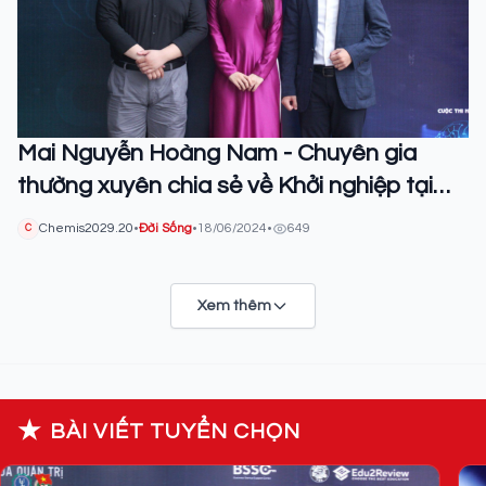
Mai Nguyễn Hoàng Nam - Chuyên gia
thường xuyên chia sẻ về Khởi nghiệp tại
các trường Đại học hàng đầu là Cựu học
Chemis2029.20
•
Đời Sống
•
18/06/2024
•
649
C
sinh Chuyên Bình Long
Xem thêm
★
BÀI VIẾT TUYỂN CHỌN