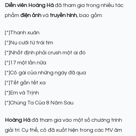
Diễn viên Hoàng Hà
đã tham gia trong nhiều tác
phẩm
điện ảnh
và
truyền hình
, bao gồm:
[*]Thanh xuân
[*]Nụ cười từ trái tim
[*]Nhất định phải crush một ai đó
[*]17 một lần nữa
[*]Cô gái của những ngày đã qua
[*]Tết gần tết xa
[*]Em và Trịnh
[*]Chúng Ta Của 8 Năm Sau
Hoàng Hà
đã tham gia vào một số chương trình
giải trí. Cụ thể, cô đã xuất hiện trong các MV âm