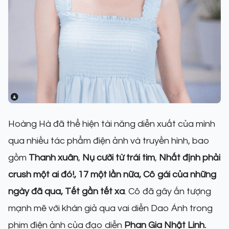
Hoàng Hà đã thể hiện tài năng diễn xuất của mình
qua nhiều tác phẩm điện ảnh và truyền hình, bao
gồm
Thanh xuân
,
Nụ cười từ trái tim
,
Nhất định phải
crush một ai đó!, 17 một lần nữa, Cô gái của những
ngày đã qua, Tết gần tết xa
. Cô đã gây ấn tượng
mạnh mẽ với khán giả qua vai diễn Dao Ánh trong
phim điện ảnh của đạo diễn
Phan Gia Nhật Linh.