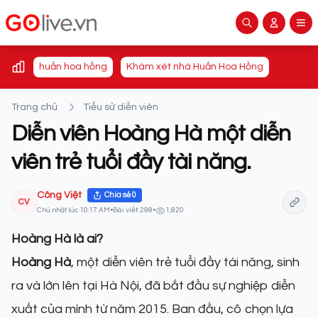
huấn hoa hồng
Khám xét nhà Huấn Hoa Hồng
Trang chủ
Tiểu sử diễn viên
Diễn viên Hoàng Hà một diễn
viên trẻ tuổi đầy tài năng.
Công Việt
Chia sẻ
0
CV
Chủ nhật lúc 10:17 AM
•
Bài viết: 298
•
1,820
Hoàng Hà là ai?
Hoàng Hà
, một diễn viên trẻ tuổi đầy tài năng, sinh
ra và lớn lên tại Hà Nội, đã bắt đầu sự nghiệp diễn
xuất của mình từ năm 2015. Ban đầu, cô chọn lựa