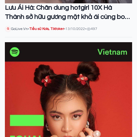
Lưu Ái Hà: Chân dung hotgirl 10X Hà
Thành sở hữu gương mặt khả ái cùng body
đốt mắt người nhìn
GoLive.Vn
•
Tiểu sử Kols, Tiktoker
•
13/10/2022
•
497
G