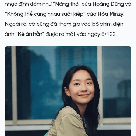
nhạc đình đám như “
Nàng thơ
” của
Hoàng Dũng
và
“Không thể cùng nhau suốt kiếp” của
Hòa Minzy
.
Ngoài ra, cô cũng đã tham gia vào bộ phim điện
ảnh “
Kẻ ăn hồn
” được ra mắt vào ngày 8/122