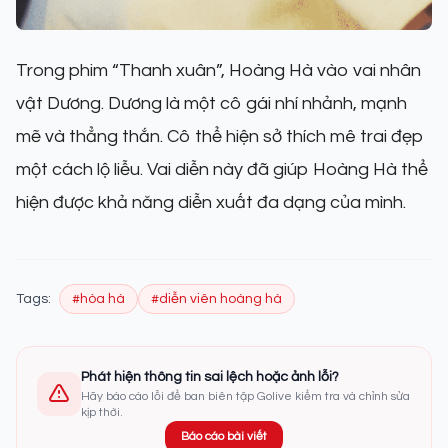
Trong phim “Thanh xuân”, Hoàng Hà vào vai nhân
vật Dương. Dương là một cô gái nhí nhảnh, mạnh
mẽ và thẳng thắn. Cô thể hiện sở thích mê trai đẹp
một cách lộ liễu. Vai diễn này đã giúp Hoàng Hà thể
hiện được khả năng diễn xuất đa dạng của mình.
Tags:
#hòa hà
#diễn viên hoàng hà
Phát hiện thông tin sai lệch hoặc ảnh lỗi?
Hãy báo cáo lỗi để ban biên tập Golive kiểm tra và chỉnh sửa
kịp thời.
Báo cáo bài viết