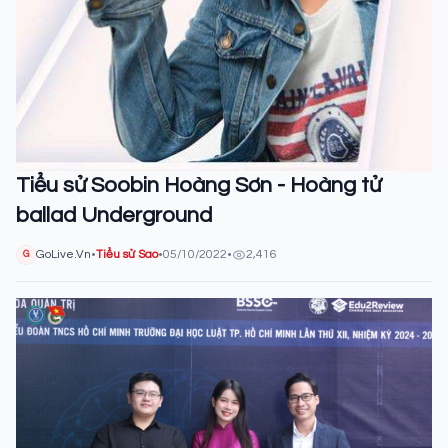
Tiểu sử Soobin Hoàng Sơn - Hoàng tử
ballad Underground
GoLive.Vn
•
Tiểu sử Sao
•
05/10/2022
•
2,416
G