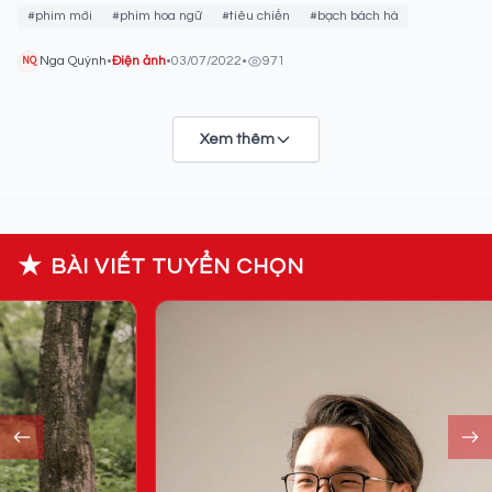
#phim mới
#phim hoa ngữ
#tiêu chiến
#bạch bách hà
Nga Quỳnh
•
Điện ảnh
•
03/07/2022
•
971
NQ
Xem thêm
★
BÀI VIẾT TUYỂN CHỌN