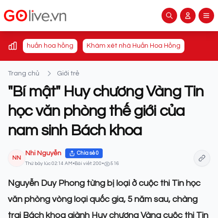
huấn hoa hồng
Khám xét nhà Huấn Hoa Hồng
Trang chủ
Giới trẻ
"Bí mật" Huy chương Vàng Tin
học văn phòng thế giới của
nam sinh Bách khoa
Nhi Nguyễn
Chia sẻ
0
NN
Thứ bảy lúc 02:14 AM
•
Bài viết: 200
•
516
Nguyễn Duy Phong từng bị loại ở cuộc thi Tin học
văn phòng vòng loại quốc gia, 5 năm sau, chàng
trai Bách khoa giành Huy chương Vàng cuộc thi Tin