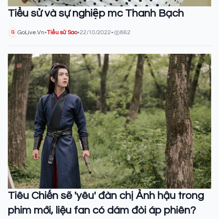
Tiểu sử và sự nghiệp mc Thanh Bạch
GoLive.Vn
•
Tiểu sử Sao
•
22/10/2022
•
862
G
Tiêu Chiến sẽ 'yêu' đàn chị Ảnh hậu trong
phim mới, liệu fan có dám đòi áp phiên?