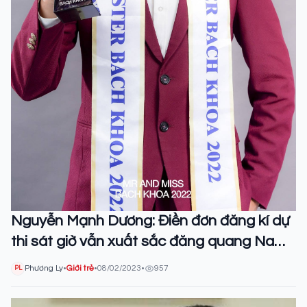
Nguyễn Mạnh Dương: Điền đơn đăng kí dự
thi sát giờ vẫn xuất sắc đăng quang Nam
vương Đại học Bách khoa
Phương Ly
•
Giới trẻ
•
08/02/2023
•
957
PL