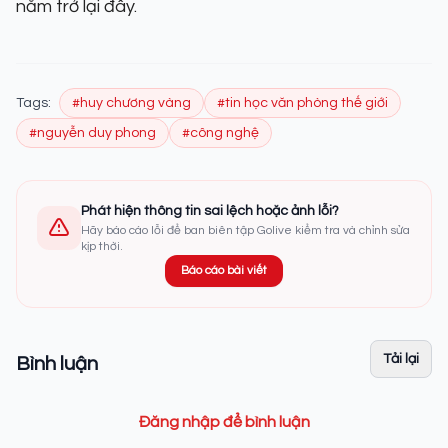
năm trở lại đây.
Tags:
#huy chương vàng
#tin học văn phòng thế giới
#nguyễn duy phong
#công nghệ
Phát hiện thông tin sai lệch hoặc ảnh lỗi?
Hãy báo cáo lỗi để ban biên tập Golive kiểm tra và chỉnh sửa
kịp thời.
Báo cáo bài viết
Tải lại
Bình luận
Đăng nhập để bình luận