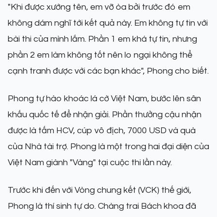
"Khi được xướng tên, em vỡ òa bởi trước đó em
không dám nghĩ tới kết quả này. Em không tự tin với
bài thi của mình lắm. Phần 1 em khá tự tin, nhưng
phần 2 em làm không tốt nên lo ngại không thể
cạnh tranh được với các bạn khác", Phong cho biết.
Phong tự hào khoác lá cờ Việt Nam, bước lên sân
khấu quốc tế để nhận giải. Phần thưởng cậu nhận
được là tấm HCV, cúp vô địch, 7000 USD và quà
của Nhà tài trợ. Phong là một trong hai đại diện của
Việt Nam giành "Vàng" tại cuộc thi lần này.
Trước khi đến với Vòng chung kết (VCK) thế giới,
Phong là thí sinh tự do. Chàng trai Bách khoa đã