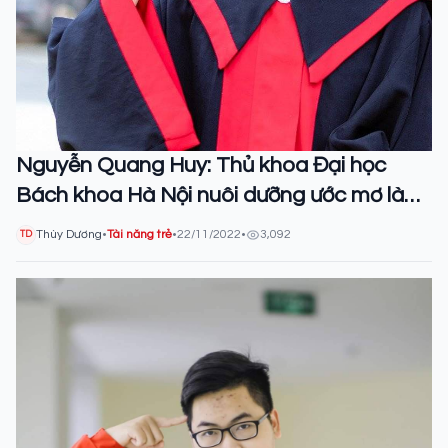
Nguyễn Quang Huy: Thủ khoa Đại học
Bách khoa Hà Nội nuôi dưỡng ước mơ làm
Toán ứng dụng
Thùy Dương
•
Tài năng trẻ
•
22/11/2022
•
3,092
TD