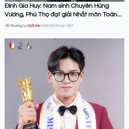
Đinh Gia Huy: Nam sinh Chuyên Hùng
Vương, Phú Thọ đạt giải Nhất môn Toán
trong Kỳ thi Chọn học sinh Giỏi cấp Quốc
Phương Ly
•
Giới trẻ
•
14/03/2023
•
1,627
PL
gia