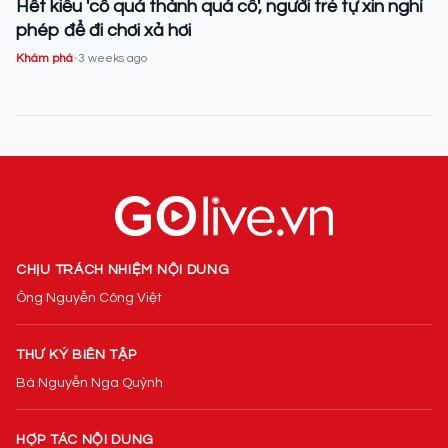
Hết kiểu 'cố quá thành quá cố', người trẻ tự xin nghỉ
phép để đi chơi xả hơi
Khám phá
•
3 weeks ago
CHỊU TRÁCH NHIỆM NỘI DUNG
Ông Nguyễn Công Việt
THƯ KÝ BIÊN TẬP
Bà Nguyễn Nga Quỳnh
HỢP TÁC NỘI DUNG