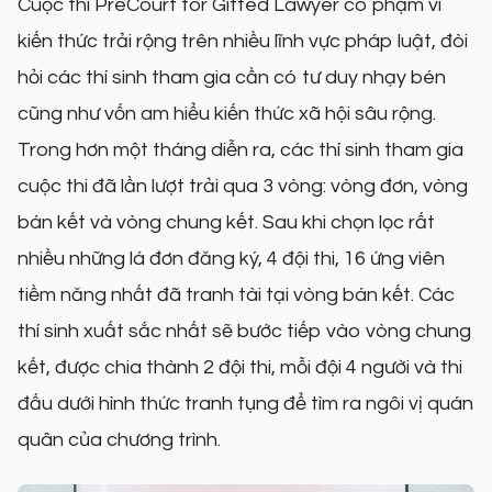
Cuộc thi PreCourt for Gifted Lawyer có phạm vi
kiến thức trải rộng trên nhiều lĩnh vực pháp luật, đòi
hỏi các thí sinh tham gia cần có tư duy nhạy bén
cũng như vốn am hiểu kiến thức xã hội sâu rộng.
Trong hơn một tháng diễn ra, các thí sinh tham gia
cuộc thi đã lần lượt trải qua 3 vòng: vòng đơn, vòng
bán kết và vòng chung kết. Sau khi chọn lọc rất
nhiều những lá đơn đăng ký, 4 đội thi, 16 ứng viên
tiềm năng nhất đã tranh tài tại vòng bán kết. Các
thí sinh xuất sắc nhất sẽ bước tiếp vào vòng chung
kết, được chia thành 2 đội thi, mỗi đội 4 người và thi
đấu dưới hình thức tranh tụng để tìm ra ngôi vị quán
quân của chương trình.