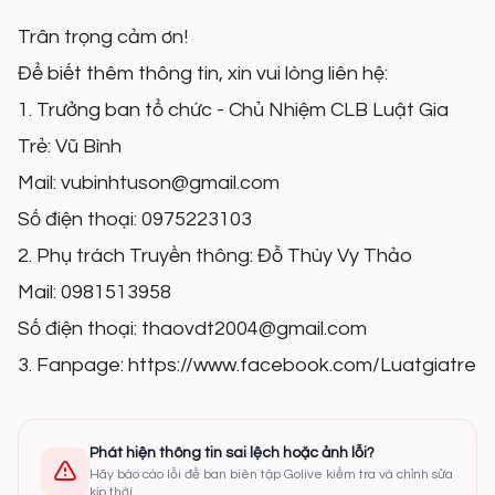
Trân trọng cảm ơn!
Để biết thêm thông tin, xin vui lòng liên hệ:
1. Trưởng ban tổ chức - Chủ Nhiệm CLB Luật Gia
Trẻ: Vũ Bình
Mail: vubinhtuson@gmail.com
Số điện thoại: 0975223103
2. Phụ trách Truyền thông: Đỗ Thùy Vy Thảo
Mail: 0981513958
Số điện thoại: thaovdt2004@gmail.com
3. Fanpage:
https://www.facebook.com/Luatgiatre
Phát hiện thông tin sai lệch hoặc ảnh lỗi?
Hãy báo cáo lỗi để ban biên tập Golive kiểm tra và chỉnh sửa
kịp thời.