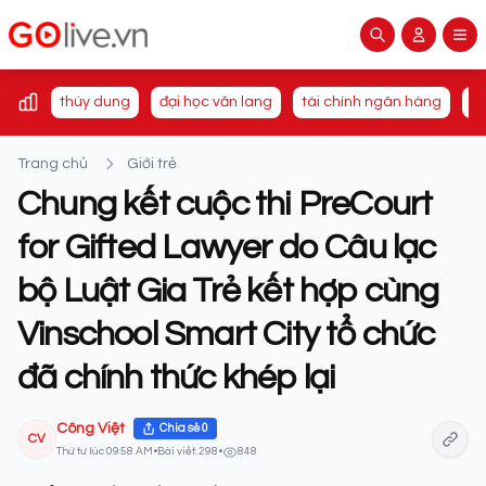
thúy dung
đại học văn lang
tài chính ngân hàng
du
Trang chủ
Giới trẻ
Chung kết cuộc thi PreCourt
for Gifted Lawyer do Câu lạc
bộ Luật Gia Trẻ kết hợp cùng
Vinschool Smart City tổ chức
đã chính thức khép lại
Công Việt
Chia sẻ
0
CV
Thứ tư lúc 09:58 AM
•
Bài viết: 298
•
848