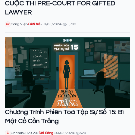
CUỘC THI PRE-COURT FOR GIFTED
LAWYER
Công Việt
•
Giới trẻ
•
19/03/2024
•
1,793
CV
Chương Trình Phiên Toà Tập Sự Số 15: Bí
Mật Cổ Cồn Trắng
Chemis2029.20
•
Đời Sống
•
03/05/2024
•
529
C