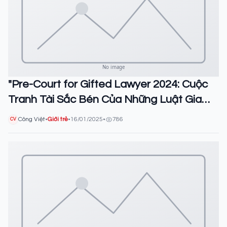
"Pre-Court for Gifted Lawyer 2024: Cuộc
Tranh Tài Sắc Bén Của Những Luật Gia
Tương Lai"
Công Việt
•
Giới trẻ
•
16/01/2025
•
786
CV