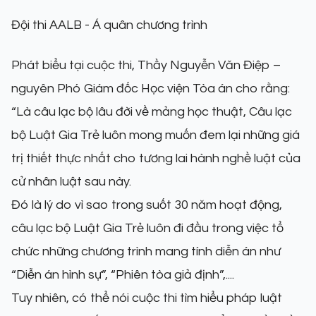
Đội thi AALB - Á quân chương trình
Phát biểu tại cuộc thi, Thầy Nguyễn Văn Điệp –
nguyên Phó Giám đốc Học viện Tòa án cho rằng:
“Là câu lạc bộ lâu đời về mảng học thuật, Câu lạc
bộ Luật Gia Trẻ luôn mong muốn đem lại những giá
trị thiết thực nhất cho tương lai hành nghề luật của
cử nhân luật sau này.
Đó là lý do vì sao trong suốt 30 năm hoạt động,
câu lạc bộ Luật Gia Trẻ luôn đi đầu trong việc tổ
chức những chương trình mang tính diễn án như
“Diễn án hình sự”, “Phiên tòa giả định”,....
Tuy nhiên, có thể nói cuộc thi tìm hiểu pháp luật