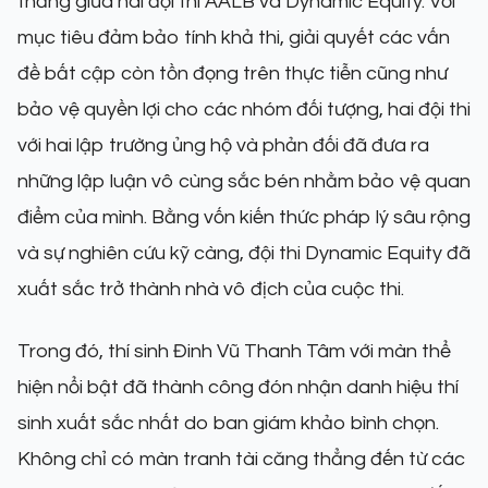
thẳng giữa hai đội thi AALB và Dynamic Equity. Với
mục tiêu đảm bảo tính khả thi, giải quyết các vấn
đề bất cập còn tồn đọng trên thực tiễn cũng như
bảo vệ quyền lợi cho các nhóm đối tượng, hai đội thi
với hai lập trường ủng hộ và phản đối đã đưa ra
những lập luận vô cùng sắc bén nhằm bảo vệ quan
điểm của mình. Bằng vốn kiến thức pháp lý sâu rộng
và sự nghiên cứu kỹ càng, đội thi Dynamic Equity đã
xuất sắc trở thành nhà vô địch của cuộc thi.
Trong đó, thí sinh Đinh Vũ Thanh Tâm với màn thể
hiện nổi bật đã thành công đón nhận danh hiệu thí
sinh xuất sắc nhất do ban giám khảo bình chọn.
Không chỉ có màn tranh tài căng thẳng đến từ các