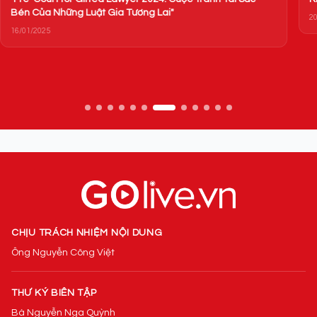
Bén Của Những Luật Gia Tương Lai"
20
16/01/2025
CHỊU TRÁCH NHIỆM NỘI DUNG
Ông Nguyễn Công Việt
THƯ KÝ BIÊN TẬP
Bà Nguyễn Nga Quỳnh