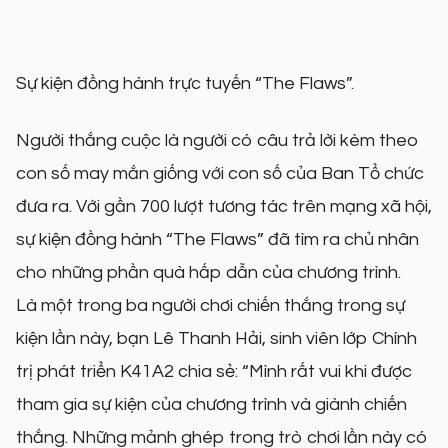
Sự kiện đồng hành trực tuyến “The Flaws”.
Người thắng cuộc là người có câu trả lời kèm theo
con số may mắn giống với con số của Ban Tổ chức
đưa ra. Với gần 700 lượt tương tác trên mạng xã hội,
sự kiện đồng hành “The Flaws” đã tìm ra chủ nhân
cho những phần quà hấp dẫn của chương trình.
Là một trong ba người chơi chiến thắng trong sự
kiện lần này, bạn Lê Thanh Hải, sinh viên lớp Chính
trị phát triển K41A2 chia sẻ: “Mình rất vui khi được
tham gia sự kiện của chương trình và giành chiến
thắng. Những mảnh ghép trong trò chơi lần này có