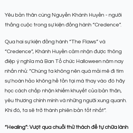
Yêu bản thân cùng Nguyễn Khánh Huyền - người
thắng cuộc trong sự kiện đồng hành “Credence”.
Qua hai sự kiện đồng hành “The Flaws” và
“Credence”, Khánh Huyền cảm nhận được thông
điệp ý nghĩa mà Ban Tổ chức Halloween năm nay
nhắn nhủ: “Chúng ta không nên quá mải mê đi tìm
sự hoàn hảo không hề tồn tại mà thay vào đó hãy
học cách chấp nhận khiếm khuyết của bản thân,
yêu thương chính mình và những người xung quanh.
Khi đó, ta sẽ trở thành phiên bản tốt nhất”.
“Healing”: Vượt qua chuỗi thử thách để tự chữa lành