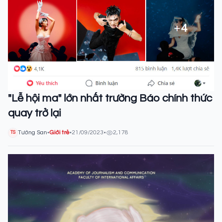
"Lễ hội ma" lớn nhất trường Báo chính thức
quay trở lại
Tường San
•
Giới trẻ
•
21/09/2023
•
2,178
TS