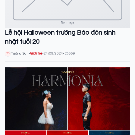
Lễ hội Halloween trường Báo đón sinh
nhật tuổi 20
Tường San
•
Giới trẻ
•
24/09/2024
•
559
TS