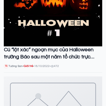
Cú “lột xác” ngoạn mục của Halloween
trường Báo sau một năm tổ chức trực
tuyến do đại dịch Covid-19
Tường San
•
Giới trẻ
•
18/10/2022
•
472
TS