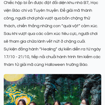
Chiếc hộp bí ẩn được đặt đối diện khu nhà B7, Học
viện Báo chí và Tuyên truyền. Để giải mã thành
công, người chơi phải vượt qua bốn chặng thử
thách, chiến thắng những con “quái vật” cảm xúc.
Sau khi vượt qua các cảm xúc tiêu cực, người chơi
sẽ tham gia chữa lành vết nứt ở chặng cuối.
Sự kiện đồng hành “Healing” dự kiến diễn ra từ ngày
17/10 - 21/10, tiếp nối chuỗi hành trình tìm kiếm các
thám tử giải mã cùng Halloween trường Báo.