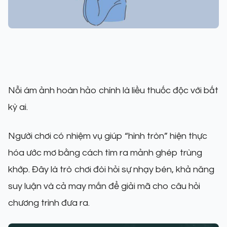
Nỗi ám ảnh hoàn hảo chính là liều thuốc độc với bất
kỳ ai.
Người chơi có nhiệm vụ giúp “hình tròn” hiện thực
hóa ước mơ bằng cách tìm ra mảnh ghép trùng
khớp. Đây là trò chơi đòi hỏi sự nhạy bén, khả năng
suy luận và cả may mắn để giải mã cho câu hỏi
chương trình đưa ra.