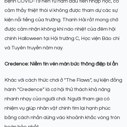
bệnh COVID-19 nên từ năm đầu tiên nhập học, cô
cảm thấy thiệt thòi vì không được tham dự các sự
kiện nổi tiếng của trường. Thanh Hải rất mong chờ
được cảm nhận không khí náo nhiệt của đêm hội
chính Halloween tại Hội trường C, Học viện Báo chí
và Tuyên truyền năm nay.
Credence: Niềm tin vén màn bức thông điệp bí ẩn
Khác với cách thức chơi ở “The Flaws”, sự kiện đồng
hành “Credence” là cơ hội thử thách khả năng
nhanh nhạy của người chơi. Người tham gia có
nhiệm vụ giúp nhân vật chính tìm lại hạnh phúc
bằng cách nhấn dừng vào khoảnh khắc vòng tròn
hoàn hảo nhất.