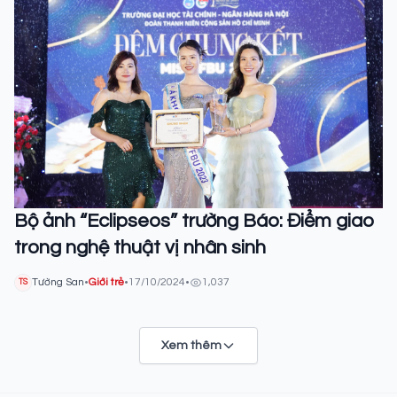
Bộ ảnh “Eclipseos” trường Báo: Điểm giao
trong nghệ thuật vị nhân sinh
Tường San
•
Giới trẻ
•
17/10/2024
•
1,037
TS
Xem thêm