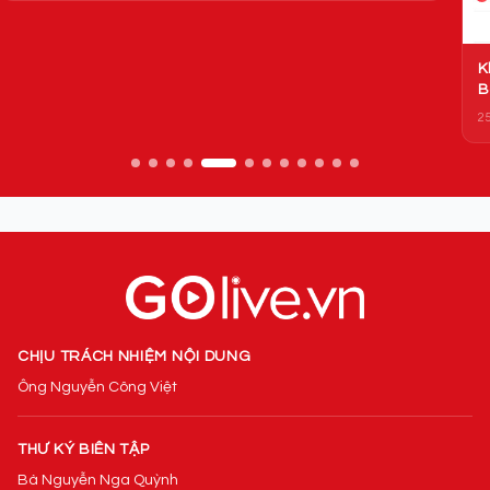
Khám phá những thước phim kinh dị của sinh viên trường
C
Báo qua đoạn phim Marionétes
m
25/10/2023
18
CHỊU TRÁCH NHIỆM NỘI DUNG
Ông Nguyễn Công Việt
THƯ KÝ BIÊN TẬP
Bà Nguyễn Nga Quỳnh