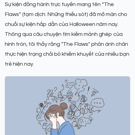
Sự kiện đồng hành trực tuyến mang tên “The
Flaws” (tạm dịch: Những thiếu sót) đã mở màn cho
chuỗi sự kiện hấp dẫn của Halloween năm nay.
Thông qua câu chuyện tìm kiếm mảnh ghép của
hình tròn, tôi thấy rằng "The Flaws" phản ánh chân
thực hiện trạng chối bỏ khiếm khuyết của nhiều bạn
trẻ hiện nay.