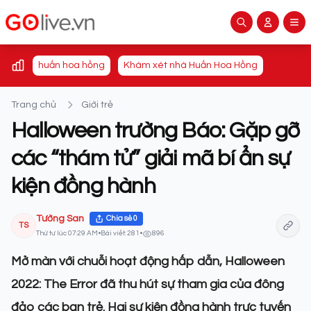
huấn hoa hồng
Khám xét nhà Huấn Hoa Hồng
Trang chủ
Giới trẻ
Halloween trường Báo: Gặp gỡ
các “thám tử” giải mã bí ẩn sự
kiện đồng hành
Tường San
Chia sẻ
0
TS
Thứ tư lúc 07:29 AM
•
Bài viết: 281
•
896
Mở màn với chuỗi hoạt động hấp dẫn, Halloween
2022: The Error đã thu hút sự tham gia của đông
đảo các bạn trẻ. Hai sự kiện đồng hành trực tuyến