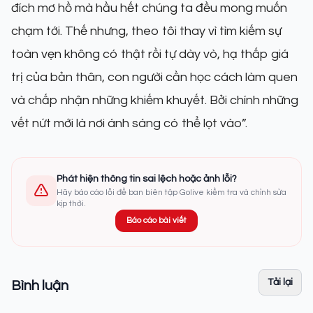
đích mơ hồ mà hầu hết chúng ta đều mong muốn
chạm tới. Thế nhưng, theo tôi thay vì tìm kiếm sự
toàn vẹn không có thật rồi tự dày vò, hạ thấp giá
trị của bản thân, con người cần học cách làm quen
và chấp nhận những khiếm khuyết. Bởi chính những
vết nứt mới là nơi ánh sáng có thể lọt vào”.
Phát hiện thông tin sai lệch hoặc ảnh lỗi?
Hãy báo cáo lỗi để ban biên tập Golive kiểm tra và chỉnh sửa
kịp thời.
Báo cáo bài viết
Tải lại
Bình luận