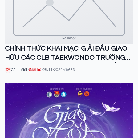
CHÍNH THỨC KHAI MẠC: GIẢI ĐẤU GIAO
HỮU CÁC CLB TAEKWONDO TRƯỜNG
ĐẠI HỌC LUẬT HÀ NỘI MỞ RỘNG LẦN
Công Việt
•
Giới trẻ
•
28/11/2024
•
683
CV
THỨ I NĂM 2024