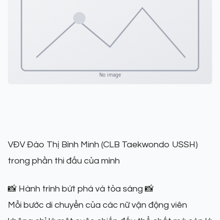
VĐV Đào Thị Bình Minh (CLB Taekwondo USSH)
trong phần thi đấu của mình
📸 Hành trình bứt phá và tỏa sáng 📸
Mỗi bước di chuyển của các nữ vận động viên