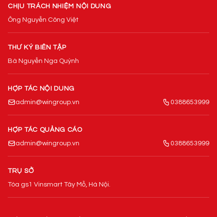
CHỊU TRÁCH NHIỆM NỘI DUNG
Ông Nguyễn Công Việt
THƯ KÝ BIÊN TẬP
Bà Nguyễn Nga Quỳnh
HỢP TÁC NỘI DUNG
admin@wingroup.vn
0388653999
HỢP TÁC QUẢNG CÁO
admin@wingroup.vn
0388653999
TRỤ SỞ
Tòa gs1 Vinsmart Tây Mỗ, Hà Nội.