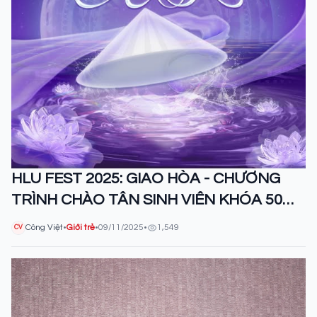
HLU FEST 2025: GIAO HÒA - CHƯƠNG
TRÌNH CHÀO TÂN SINH VIÊN KHÓA 50
TRƯỜNG ĐẠI HỌC LUẬT HÀ NỘI: KHI
Công Việt
•
Giới trẻ
•
09/11/2025
•
1,549
CV
MÀU SẮC CÙNG GIAO THOA, TUỔI TRẺ
CÙNG TỎA SÁNG