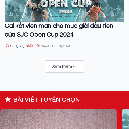
Cái kết viên mãn cho mùa giải đầu tiên
của SJC Open Cup 2024
Công Việt
•
Giới trẻ
•
18/05/2024
•
460
CV
Xem thêm
★
BÀI VIẾT TUYỂN CHỌN