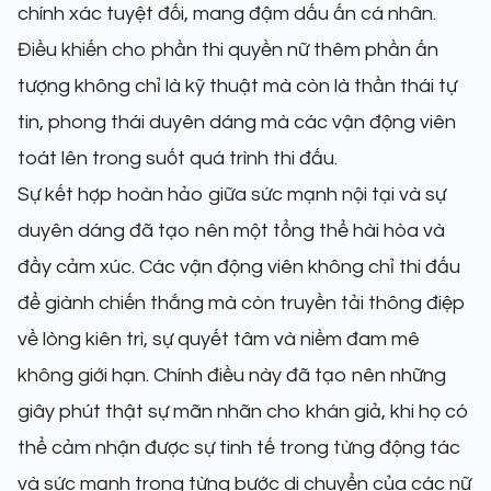
chính xác tuyệt đối, mang đậm dấu ấn cá nhân.
Điều khiến cho phần thi quyền nữ thêm phần ấn
tượng không chỉ là kỹ thuật mà còn là thần thái tự
tin, phong thái duyên dáng mà các vận động viên
toát lên trong suốt quá trình thi đấu.
Sự kết hợp hoàn hảo giữa sức mạnh nội tại và sự
duyên dáng đã tạo nên một tổng thể hài hòa và
đầy cảm xúc. Các vận động viên không chỉ thi đấu
để giành chiến thắng mà còn truyền tải thông điệp
về lòng kiên trì, sự quyết tâm và niềm đam mê
không giới hạn. Chính điều này đã tạo nên những
giây phút thật sự mãn nhãn cho khán giả, khi họ có
thể cảm nhận được sự tinh tế trong từng động tác
và sức mạnh trong từng bước di chuyển của các nữ