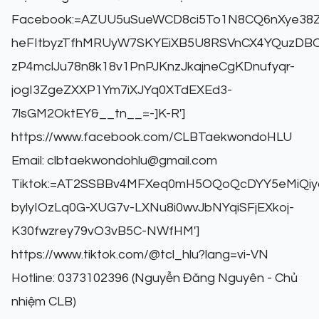
Facebook:
=AZUU5uSueWCD8ci5To1N8CQ6nXye38Z
heFItbyzTfhMRUyW7SKYEiXB5U8RSVnCX4YQuzDB
zP4mclJu78n8k18v1PnPJKnzJkajneCgKDnufyqr-
jogI3ZgeZXXP1Ym7iXJYq0XTdEXEd3-
7lsGM2OktEY&__tn__=-]K-R']
https://www.facebook.com/CLBTaekwondoHLU
Email: clbtaekwondohlu@gmail.com
Tiktok:
=AT2SSBBv4MFXeq0mH5OQoQcDYY5eMiQiya
bylyIOzLq0G-XUG7v-LXNu8i0wvJbNYqiSFjEXkoj-
K30fwzrey79vO3vB5C-NWfHM']
https://www.tiktok.com/@tcl_hlu?lang=vi-VN
Hotline: 0373102396 (Nguyễn Đăng Nguyên - Chủ
nhiệm CLB)