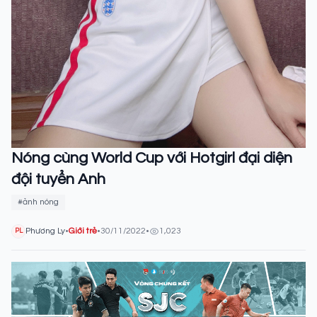
Nóng cùng World Cup với Hotgirl đại diện
đội tuyển Anh
#ảnh nóng
Phương Ly
•
Giới trẻ
•
30/11/2022
•
1,023
PL