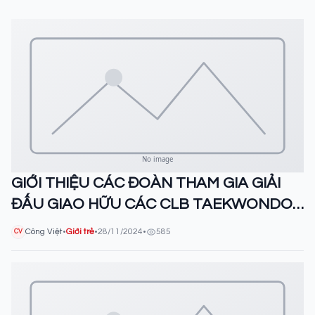
GIỚI THIỆU CÁC ĐOÀN THAM GIA GIẢI
ĐẤU GIAO HỮU CÁC CLB TAEKWONDO
TRƯỜNG ĐẠI HỌC LUẬT HÀ NỘI MỞ
Công Việt
•
Giới trẻ
•
28/11/2024
•
585
CV
RỘNG LẦN THỨ I NĂM 2024