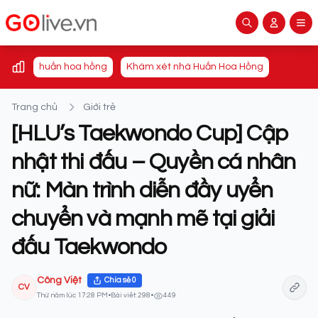
huấn hoa hồng
Khám xét nhà Huấn Hoa Hồng
Trang chủ
Giới trẻ
[HLU’s Taekwondo Cup] Cập
nhật thi đấu – Quyền cá nhân
nữ: Màn trình diễn đầy uyển
chuyển và mạnh mẽ tại giải
đấu Taekwondo
Công Việt
Chia sẻ
0
CV
Thứ năm lúc 17:28 PM
•
Bài viết: 298
•
449