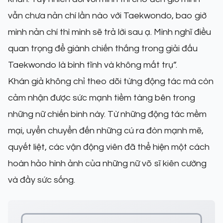
vẫn chưa nản chí lần nào với Taekwondo, bao giờ
mình nản chí thì mình sẽ trả lời sau ạ. Mình nghĩ điều
quan trọng để giành chiến thắng trong giải đấu
Taekwondo là bình tĩnh và không mất trụ”.
Khán giả không chỉ theo dõi từng động tác mà còn
cảm nhận được sức mạnh tiềm tàng bên trong
những nữ chiến binh này. Từ những động tác mềm
mại, uyển chuyển đến những cú ra đòn mạnh mẽ,
quyết liệt, các vận động viên đã thể hiện một cách
hoàn hảo hình ảnh của những nữ võ sĩ kiên cường
và đầy sức sống.