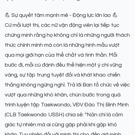
💪 Sự quyết tâm mạnh mẽ - Động lực lớn lao 💪
Cứ mỗi lượt thi, các nữ vận động viên lại tiếp tục
chứng minh rằng họ không chỉ là những người thách
thức chính mình mà còn là những hình mẫu vượt
qua mọi giới hạn của thể chất và tinh thần. Mỗi
bước đi, mỗi cú đánh đều thể hiện một ý chí vững
vàng, sự tập trung tuyệt đối và khát khao chiến
thắng không ngừng nghỉ. Trả lời Ban tổ chức về việc
vượt qua những khó khăn, chùn bước trong quá
trình luyện tập Taekwondo, VĐV Đào Thị Bình Minh
(CLB Taekwondo USSH) chia sẻ: “Nản chí là cảm
giác tự nhiên mà ai cũng gặp phải khi gặp khó
khăn. Tuy nhiên đối với mình thì cho đến giờ mình