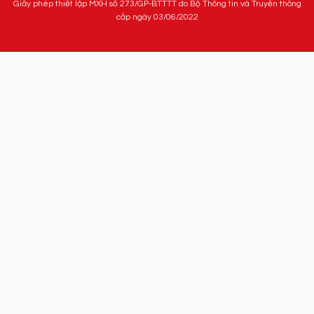
Giấy phép thiết lập MXH số 273/GP-BTTTT do Bộ Thông tin và Truyền thông
cấp ngày 03/06/2022