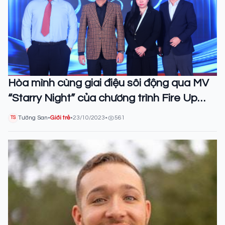
Hòa mình cùng giai điệu sôi động qua MV
“Starry Night” của chương trình Fire Up
2023: Stellarous
Tường San
•
Giới trẻ
•
23/10/2023
•
561
TS