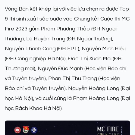
Vòng Bán kết khép lại với việc lựa chọn ra được Top
9 thí sinh xuất sắc bước vào Chung kết Cuộc thi MC
Fire 2023 gồm Phạm Phương Thảo (ĐH Ngoại
thương), Lê Huyền Trang (ĐH Ngoại thương),
Nguyễn Thành Công (ĐH FPT), Nguyễn Minh Hiếu
(ĐH Công nghiệp Hà Nội), Đào Thị Xuân Mai (ĐH
Thương mại), Nguyễn Đức Mạnh (Học viện Báo chí
và Tuyên truyền), Phan Thị Thu Trang (Học viện
Báo chí và Tuyên truyền), Nguyễn Hoàng Long (Đại
học Hà Nội), và cuối cùng là Phạm Hoàng Long (Đại
học Bách Khoa Hà Nội).