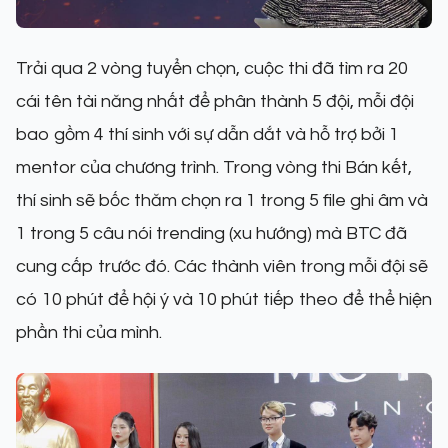
Trải qua 2 vòng tuyển chọn, cuộc thi đã tìm ra 20
cái tên tài năng nhất để phân thành 5 đội, mỗi đội
bao gồm 4 thí sinh với sự dẫn dắt và hỗ trợ bởi 1
mentor của chương trình. Trong vòng thi Bán kết,
thí sinh sẽ bốc thăm chọn ra 1 trong 5 file ghi âm và
1 trong 5 câu nói trending (xu hướng) mà BTC đã
cung cấp trước đó. Các thành viên trong mỗi đội sẽ
có 10 phút để hội ý và 10 phút tiếp theo để thể hiện
phần thi của mình.