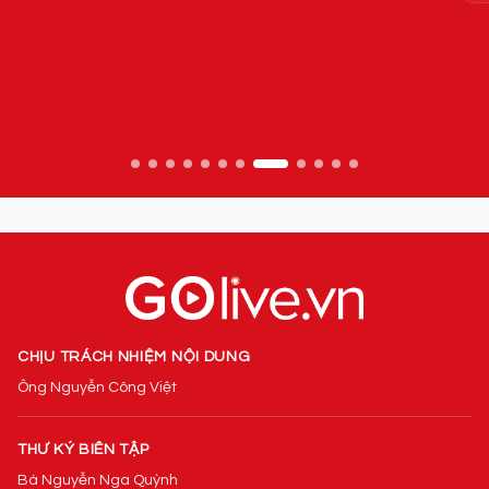
C
t
03
CHỊU TRÁCH NHIỆM NỘI DUNG
Ông Nguyễn Công Việt
THƯ KÝ BIÊN TẬP
Bà Nguyễn Nga Quỳnh