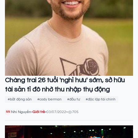
Chàng trai 26 tuổi 'nghỉ hưu' sớm, sở hữu
tài sản tỉ đô nhờ thu nhập thụ động
#bất động sản
#cody berman
#đầu tư
#độc lập tài chính
Nhi Nguyễn
•
Giới trẻ
•
03/07/2022
•
705
NN