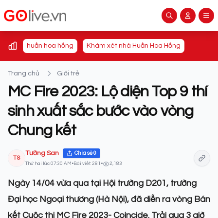
huấn hoa hồng
Khám xét nhà Huấn Hoa Hồng
Trang chủ
Giới trẻ
MC Fire 2023: Lộ diện Top 9 thí
sinh xuất sắc bước vào vòng
Chung kết
Tường San
Chia sẻ
0
TS
Thứ hai lúc 07:30 AM
•
Bài viết: 281
•
2,183
Ngày 14/04 vừa qua tại Hội trường D201, trường
Đại học Ngoại thương (Hà Nội), đã diễn ra vòng Bán
kết Cuộc thi MC Fire 2023- Coincide. Trải qua 3 giờ