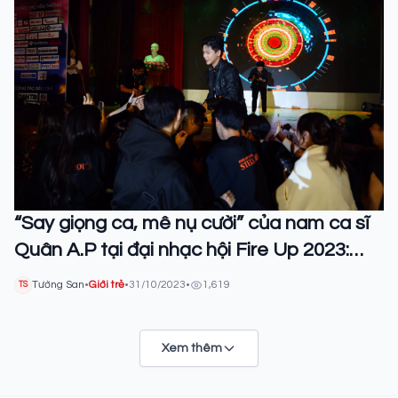
“Say giọng ca, mê nụ cười” của nam ca sĩ
Quân A.P tại đại nhạc hội Fire Up 2023:
Stellarous
Tường San
•
Giới trẻ
•
31/10/2023
•
1,619
TS
Xem thêm