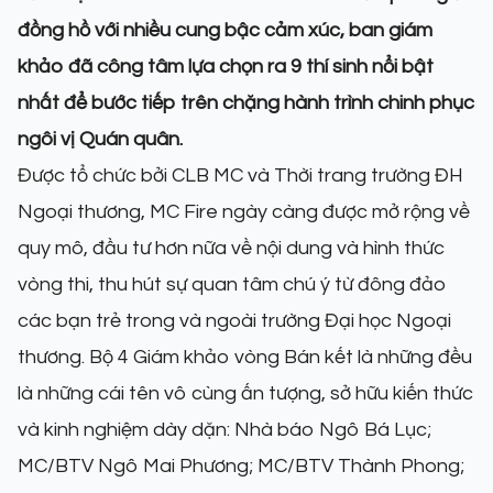
đồng hồ với nhiều cung bậc cảm xúc, ban giám
khảo đã công tâm lựa chọn ra 9 thí sinh nổi bật
nhất để bước tiếp trên chặng hành trình chinh phục
ngôi vị Quán quân.
Được tổ chức bởi CLB MC và Thời trang trường ĐH
Ngoại thương, MC Fire ngày càng được mở rộng về
quy mô, đầu tư hơn nữa về nội dung và hình thức
vòng thi, thu hút sự quan tâm chú ý từ đông đảo
các bạn trẻ trong và ngoài trường Đại học Ngoại
thương. Bộ 4 Giám khảo vòng Bán kết là những đều
là những cái tên vô cùng ấn tượng, sở hữu kiến thức
và kinh nghiệm dày dặn: Nhà báo Ngô Bá Lục;
MC/BTV Ngô Mai Phương; MC/BTV Thành Phong;