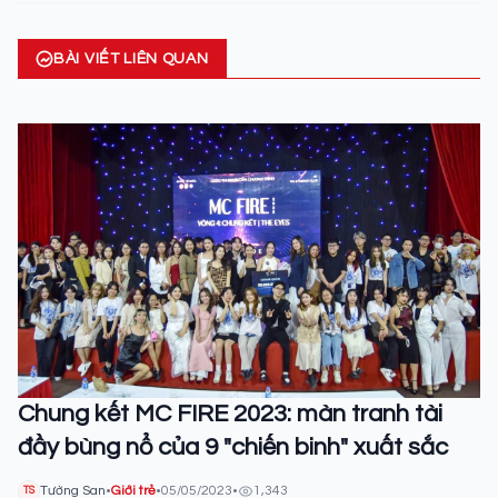
BÀI VIẾT LIÊN QUAN
Chung kết MC FIRE 2023: màn tranh tài
đầy bùng nổ của 9 "chiến binh" xuất sắc
Tường San
•
Giới trẻ
•
05/05/2023
•
1,343
TS