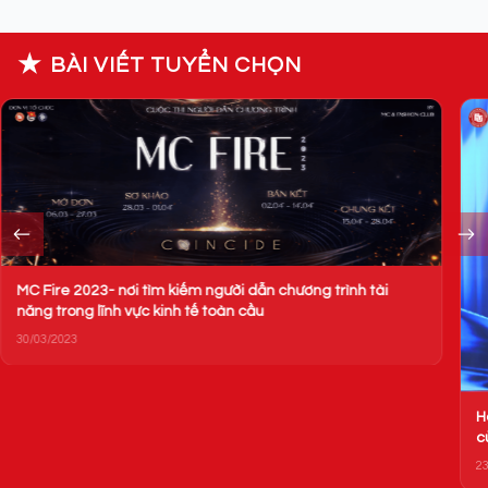
★
BÀI VIẾT TUYỂN CHỌN
Hòa mình cùng giai điệu sôi động qua MV “Starry Night”
của chương trình Fire Up 2023: Stellarous
23/10/2023