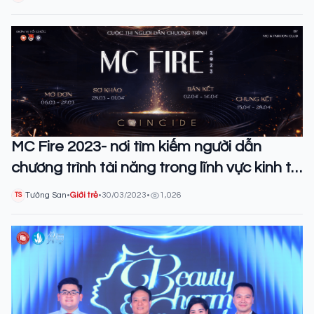
MC Fire 2023- nơi tìm kiếm người dẫn
chương trình tài năng trong lĩnh vực kinh tế
toàn cầu
Tường San
•
Giới trẻ
•
30/03/2023
•
1,026
TS