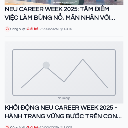
NEU CAREER WEEK 2025: TÂM ĐIỂM
VIỆC LÀM BÙNG NỔ, MÃN NHÃN VỚI
HƠN 6000 NGƯỜI THAM DỰ
Công Việt
•
Giới trẻ
•
25/03/2025
•
1,410
CV
KHỞI ĐỘNG NEU CAREER WEEK 2025 -
HÀNH TRANG VỮNG BƯỚC TRÊN CON
ĐƯỜNG SỰ NGHIỆP
Công Việt
•
Giới trẻ
•
20/03/2025
•
1,009
CV