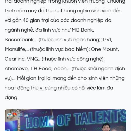
trại doanh nghiệp trong khuôn viên trường. Chương
trình năm nay đã thu hút hàng nghìn sinh viên đến
với gần 40 gian trại của các doanh nghiệp đa
ngành nghề, đa lĩnh vực như MB Bank,
Sacombank,... (thuộc lĩnh vực ngân hàng); PVI,
Manulife,... (thuộc lĩnh vực bảo hiểm); One Mount,
Gear inc, VNG... (thuộc lĩnh vực công nghệ);
Ahamove, TH Food, Aeon,... (thuộc khối ngành dịch
vụ),... Mỗi gian trại lại mang đến cho sinh viên những
hoạt động thú vị cùng nhiều cơ hội việc làm đa
dạng.