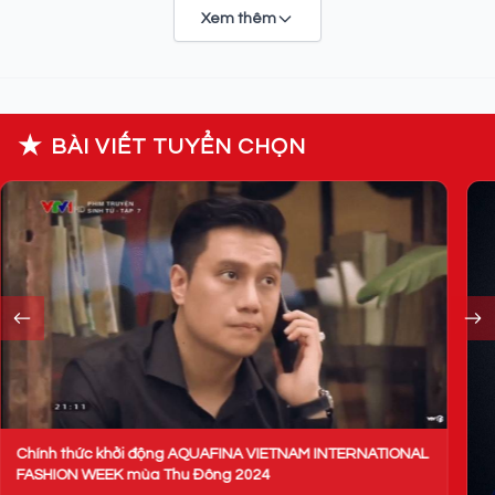
Xem thêm
★
BÀI VIẾT TUYỂN CHỌN
"
N