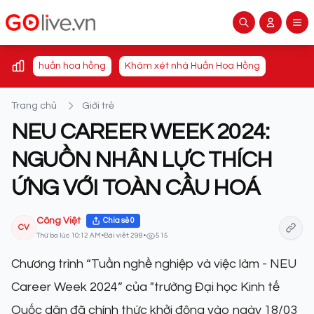
huấn hoa hồng
Khám xét nhà Huấn Hoa Hồng
Trang chủ
Giới trẻ
NEU CAREER WEEK 2024:
NGUỒN NHÂN LỰC THÍCH
ỨNG VỚI TOÀN CẦU HOÁ
Công Việt
Chia sẻ
0
CV
Thứ ba lúc 10:12 AM
•
Bài viết: 298
•
515
Chương trình “Tuần nghề nghiệp và việc làm - NEU
Career Week 2024” của "trường Đại học Kinh tế
Quốc dân đã chính thức khởi động vào ngày 18/03