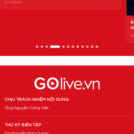
30
Đoạt giải Nobel Kinh doanh: Hành trình vĩ đại của ông trùm
Phạm Nhật Vượng
30/12/2023
CHỊU TRÁCH NHIỆM NỘI DUNG
Ông Nguyễn Công Việt
THƯ KÝ BIÊN TẬP
Bà Nguyễn Nga Quỳnh