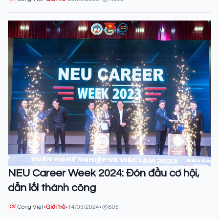
NEU Career Week 2024: Đón đầu cơ hội,
dẫn lối thành công
Công Việt
•
Giới trẻ
•
14/03/2024
•
805
CV