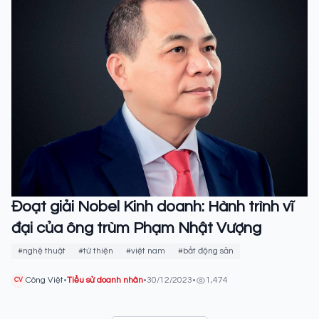
Đoạt giải Nobel Kinh doanh: Hành trình vĩ
đại của ông trùm Phạm Nhật Vượng
#nghệ thuật
#từ thiện
#việt nam
#bất động sản
Công Việt
•
Tiểu sử doanh nhân
•
30/12/2023
•
1,474
CV