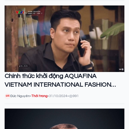
Chính thức khởi động AQUAFINA
VIETNAM INTERNATIONAL FASHION
WEEK mùa Thu Đông 2024
Đức Nguyên
•
Thời trang
•
31/10/2024
•
991
ĐN