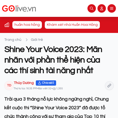
huấn hoa hồng
Khám xét nhà Huấn Hoa Hồng
Trang chủ
Giới trẻ
Shine Your Voice 2023: Mãn
nhãn với phần thể hiện của
các thí sinh tài năng nhất
Thùy Dương
Chia sẻ
0
TD
Thứ tư lúc 16:35 PM
•
Bài viết: 32
•
1,355
Trải qua 3 tháng nỗ lực không ngừng nghỉ, Chung
kết cuộc thi “Shine Your Voice 2023” đã được tổ
chức thành công với sự tham gia của Top 10 thí