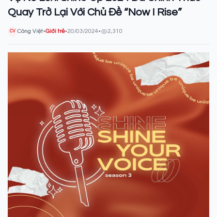
Quay Trở Lại Với Chủ Đề “Now I Rise”
Công Việt
•
Giới trẻ
•
20/03/2024
•
2,310
CV