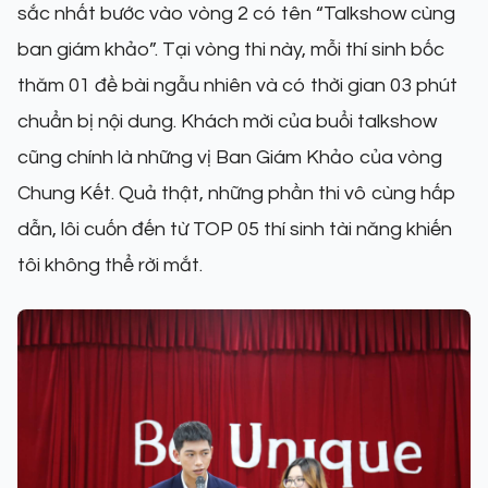
sắc nhất bước vào vòng 2 có tên “Talkshow cùng
ban giám khảo”. Tại vòng thi này, mỗi thí sinh bốc
thăm 01 đề bài ngẫu nhiên và có thời gian 03 phút
chuẩn bị nội dung. Khách mời của buổi talkshow
cũng chính là những vị Ban Giám Khảo của vòng
Chung Kết. Quả thật, những phần thi vô cùng hấp
dẫn, lôi cuốn đến từ TOP 05 thí sinh tài năng khiến
tôi không thể rời mắt.