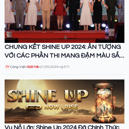
CHUNG KẾT SHINE UP 2024: ẤN TƯỢNG
VỚI CÁC PHẦN THI MANG ĐẬM MÀU SẮC
CÁ NHÂN.
Công Việt
•
Giới trẻ
•
21/05/2024
•
571
CV
Vụ Nổ Lớn: Shine Up 2024 Đã Chính Thức