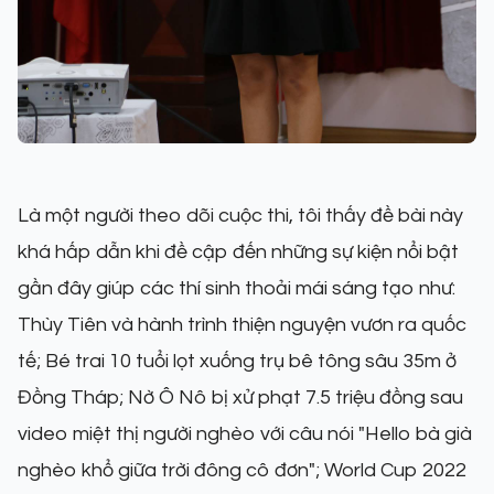
Là một người theo dõi cuộc thi, tôi thấy đề bài này
khá hấp dẫn khi đề cập đến những sự kiện nổi bật
gần đây giúp các thí sinh thoải mái sáng tạo như:
Thùy Tiên và hành trình thiện nguyện vươn ra quốc
tế; Bé trai 10 tuổi lọt xuống trụ bê tông sâu 35m ở
Đồng Tháp; Nờ Ô Nô bị xử phạt 7.5 triệu đồng sau
video miệt thị người nghèo với câu nói "Hello bà già
nghèo khổ giữa trời đông cô đơn"; World Cup 2022