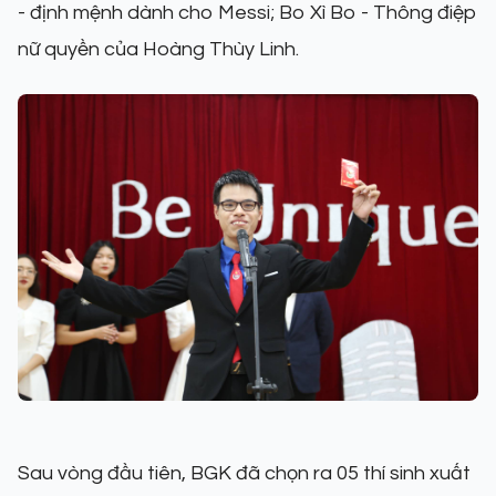
- định mệnh dành cho Messi; Bo Xì Bo - Thông điệp
nữ quyền của Hoàng Thùy Linh.
Sau vòng đầu tiên, BGK đã chọn ra 05 thí sinh xuất