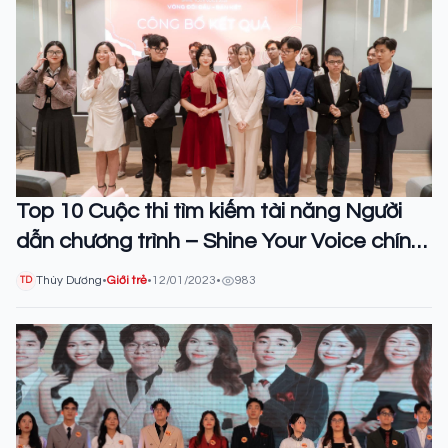
Top 10 Cuộc thi tìm kiếm tài năng Người
dẫn chương trình – Shine Your Voice chính
thức lộ diện
Thùy Dương
•
Giới trẻ
•
12/01/2023
•
983
TD