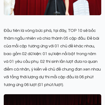
Đầu tiên là vòng bức phá, tại đây, TOP 10 sẽ bốc
thăm ngẫu nhiên và chia thành 05 cặp đấu. Đề bài
của mỗi cặp tương ứng với 01 chủ đề khác nhau,
bao gồm 02 dữ kiện: 01 sự kiện nổi bật trong năm
và 01 yêu cầu phụ. 02 thí sinh lần lượt đưa ra quan
điểm cá nhân, ý kiến về chủ đề chung đan xen nhau
với tổng thời lượng dự thi mỗi cặp đấu là 06 phút
tương ứng 06 lượt (01 phút/lượt).