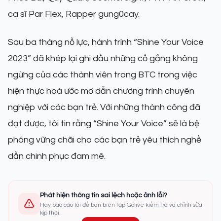
ca sĩ Par Flex, Rapper gung0cay.
Sau ba tháng nỗ lực, hành trình “Shine Your Voice
2023” đã khép lại ghi dấu những cố gắng không
ngừng của các thành viên trong BTC trong việc
hiện thực hoá ước mơ dẫn chương trình chuyên
nghiệp với các bạn trẻ. Với những thành công đã
đạt được, tôi tin rằng “Shine Your Voice” sẽ là bệ
phóng vững chãi cho các bạn trẻ yêu thích nghề
dẫn chinh phục đam mê.
Phát hiện thông tin sai lệch hoặc ảnh lỗi?
Hãy báo cáo lỗi để ban biên tập Golive kiểm tra và chỉnh sửa
kịp thời.