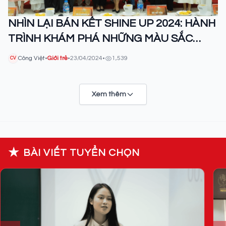
NHÌN LẠI BÁN KẾT SHINE UP 2024: HÀNH
TRÌNH KHÁM PHÁ NHỮNG MÀU SẮC
RỰC RỠ
Công Việt
•
Giới trẻ
•
23/04/2024
•
1,539
CV
Xem thêm
★
BÀI VIẾT TUYỂN CHỌN