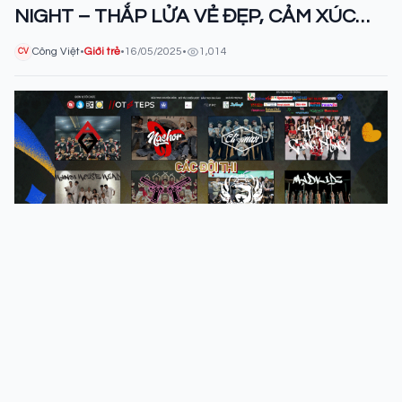
NIGHT – THẮP LỬA VẺ ĐẸP, CẢM XÚC
THĂNG HOA
Công Việt
•
Giới trẻ
•
16/05/2025
•
1,014
CV