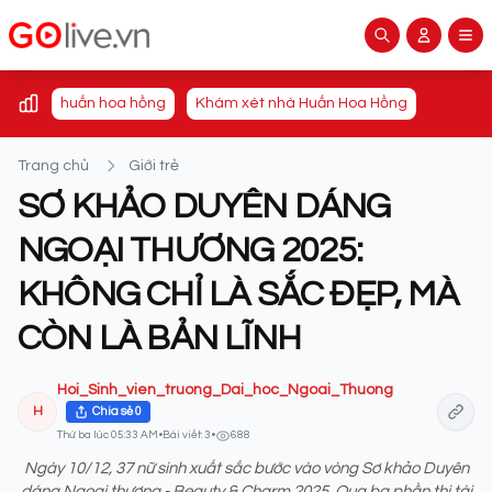
huấn hoa hồng
Khám xét nhà Huấn Hoa Hồng
Trang chủ
Giới trẻ
SƠ KHẢO DUYÊN DÁNG
NGOẠI THƯƠNG 2025:
KHÔNG CHỈ LÀ SẮC ĐẸP, MÀ
CÒN LÀ BẢN LĨNH
Hoi_Sinh_vien_truong_Dai_hoc_Ngoai_Thuong
H
Chia sẻ
0
Thứ ba lúc 05:33 AM
•
Bài viết: 3
•
688
Ngày 10/12, 37 nữ sinh xuất sắc bước vào vòng Sơ khảo Duyên
dáng Ngoại thương - Beauty & Charm 2025. Qua ba phần thi tài