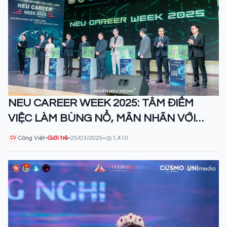
NEU CAREER WEEK 2025: TÂM ĐIỂM
VIỆC LÀM BÙNG NỔ, MÃN NHÃN VỚI
HƠN 6000 NGƯỜI THAM DỰ
Công Việt
•
Giới trẻ
•
25/03/2025
•
1,410
CV