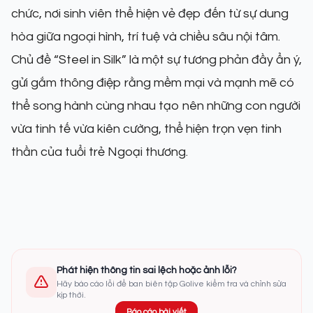
chức, nơi sinh viên thể hiện vẻ đẹp đến từ sự dung
hòa giữa ngoại hình, trí tuệ và chiều sâu nội tâm.
Chủ đề “Steel in Silk” là một sự tương phản đầy ẩn ý,
gửi gắm thông điệp rằng mềm mại và mạnh mẽ có
thể song hành cùng nhau tạo nên những con người
vừa tinh tế vừa kiên cường, thể hiện trọn vẹn tinh
thần của tuổi trẻ Ngoại thương.
Phát hiện thông tin sai lệch hoặc ảnh lỗi?
Hãy báo cáo lỗi để ban biên tập Golive kiểm tra và chỉnh sửa
kịp thời.
Báo cáo bài viết