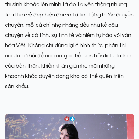
thí sinh khoác lên mình tà áo truyền thống nhưng
toát lên vẻ đẹp hiện đại và tự tin. Từng bước đi uyển
chuyển, mỗi cử chỉ nhẹ nhàng đều như kể câu
chuyện về cá tính, sự tinh tế và niềm tự hào với văn
hóa Việt. Không chỉ dừng lại ở hình thức, phần thi
còn là cơ hội để các cô gái thể hiện bản lĩnh, trí tuệ
của bản thân, khiến khán giả nhớ mãi những
khoảnh khắc duyên dáng khó có thể quên trên
sân khấu.