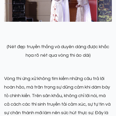
(Nét đẹp truyền thống và duyên dáng được khắc
họa rõ nét qua vòng thi áo dài)
Vòng thi ứng xử không tìm kiếm những câu trả lời
hoàn hảo, mà trân trọng sự dũng cảm khi dám bày
tỏ chính kiến. Trên sân khấu, không chỉ lời nói, mà
cả cách các thí sinh truyền tải cảm xúc, sự tự tin và
sự chân thành mới làm nên sức hút thực sự. Đây là