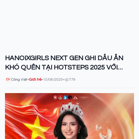
HANOIXGIRLS NEXT GEN GHI DẤU ẤN
KHÓ QUÊN TẠI HOTSTEPS 2025 VỚI
NGÔI VỊ QUÁN QUÂN
Công Việt
•
Giới trẻ
•
10/06/2025
•
779
CV