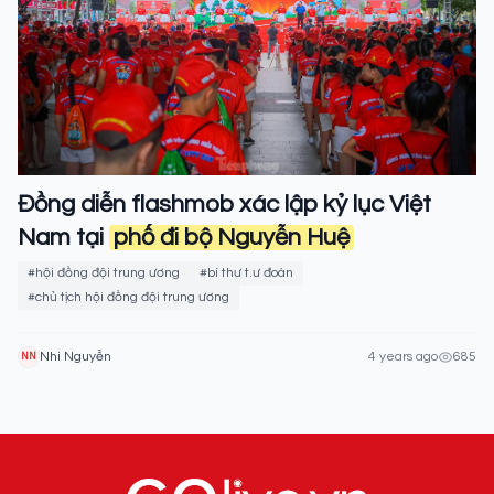
Đồng diễn flashmob xác lập kỷ lục Việt
Nam tại
phố đi bộ Nguyễn Huệ
#hội đồng đội trung ương
#bí thư t.ư đoàn
#chủ tịch hội đồng đội trung ương
Nhi Nguyễn
4 years ago
685
NN