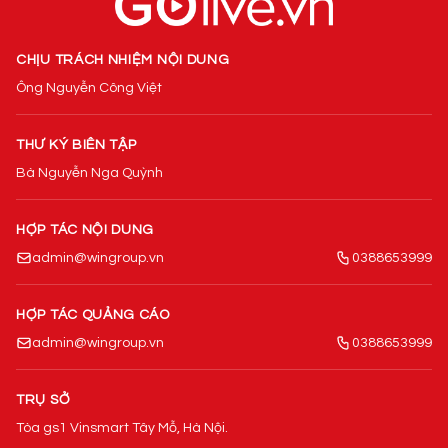
CHỊU TRÁCH NHIỆM NỘI DUNG
Ông Nguyễn Công Việt
THƯ KÝ BIÊN TẬP
Bà Nguyễn Nga Quỳnh
HỢP TÁC NỘI DUNG
admin@wingroup.vn
0388653999
HỢP TÁC QUẢNG CÁO
admin@wingroup.vn
0388653999
TRỤ SỞ
Tòa gs1 Vinsmart Tây Mỗ, Hà Nội.