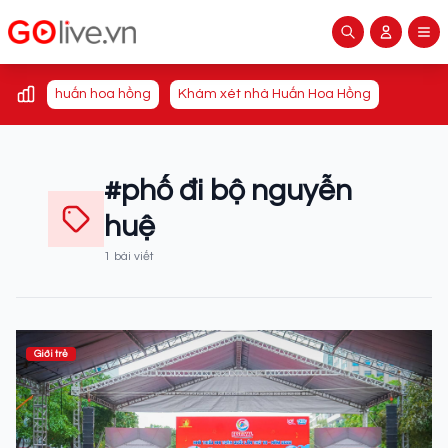
huấn hoa hồng
Khám xét nhà Huấn Hoa Hồng
#phố đi bộ nguyễn
huệ
1 bài viết
Giới trẻ