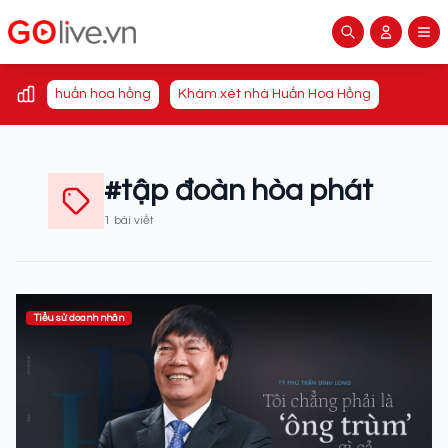
huấn hoa hồng
Khám xét nhà Huấn Hoa Hồng
#tập đoàn hòa phát
1 bài viết
Tiểu sử doanh nhân