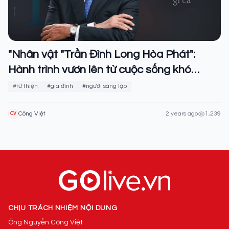
"Nhân vật "Trần Đình Long Hòa Phát":
Hành trình vươn lên từ cuộc sống khó
khăn"
#từ thiện
#gia đình
#người sáng lập
Công Việt
2 years ago
1,239
CV
CHỊU TRÁCH NHIỆM NỘI DUNG
Ông Nguyễn Công Việt