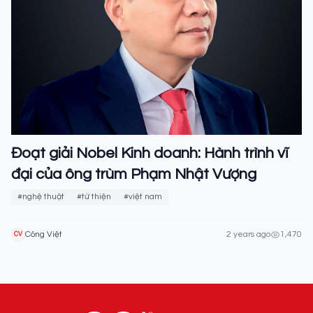
Đoạt giải Nobel Kinh doanh: Hành trình vĩ
đại của ông trùm Phạm Nhật Vượng
#nghệ thuật
#từ thiện
#việt nam
Công Việt
2 years ago
1,470
CV