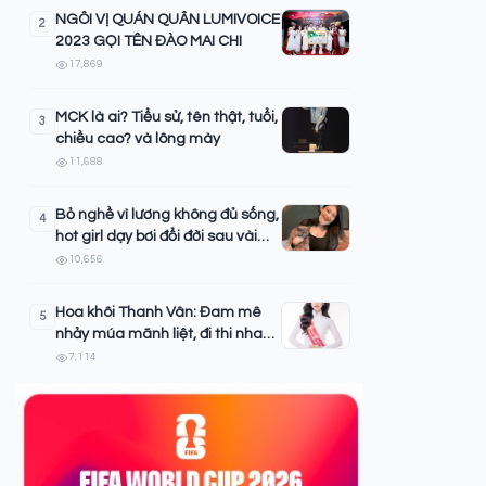
NGÔI VỊ QUÁN QUÂN LUMIVOICE
2
2023 GỌI TÊN ĐÀO MAI CHI
17,869
MCK là ai? Tiểu sử, tên thật, tuổi,
3
chiều cao? và lông mày
11,688
Bỏ nghề vì lương không đủ sống,
4
hot girl dạy bơi đổi đời sau vài
thước phim
10,656
Hoa khôi Thanh Vân: Đam mê
5
nhảy múa mãnh liệt, đi thi nhan
sắc để chứng minh sinh viên
7,114
Luật không khô khan