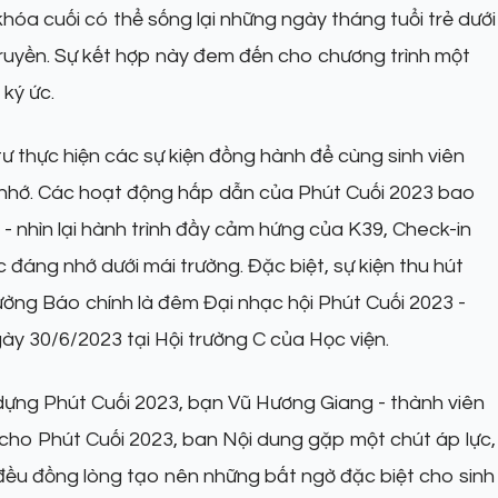
hóa cuối có thể sống lại những ngày tháng tuổi trẻ dưới
truyền. Sự kết hợp này đem đến cho chương trình một
ký ức.
ư thực hiện các sự kiện đồng hành để cùng sinh viên
nhớ. Các hoạt động hấp dẫn của Phút Cuối 2023 bao
 - nhìn lại hành trình đầy cảm hứng của K39, Check-in
đáng nhớ dưới mái trường. Đặc biệt, sự kiện thu hút
ờng Báo chính là đêm Đại nhạc hội Phút Cuối 2023 -
ày 30/6/2023 tại Hội trường C của Học viện.
y dựng Phút Cuối 2023, bạn Vũ Hương Giang - thành viên
g cho Phút Cuối 2023, ban Nội dung gặp một chút áp lực,
 đều đồng lòng tạo nên những bất ngờ đặc biệt cho sinh