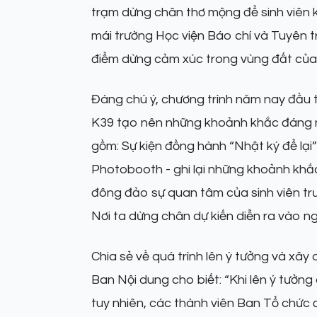
trạm dừng chân thơ mộng để sinh viên k
mái trường Học viện Báo chí và Tuyên 
điểm dừng cảm xúc trong vùng đất của 
Đáng chú ý, chương trình năm nay đầu t
K39 tạo nên những khoảnh khắc đáng 
gồm: Sự kiện đồng hành “Nhật ký để lại”
Photobooth - ghi lại những khoảnh khắc 
đông đảo sự quan tâm của sinh viên trư
Nơi ta dừng chân dự kiến diễn ra vào ng
Chia sẻ về quá trình lên ý tưởng và xâ
Ban Nội dung cho biết: “Khi lên ý tưởn
tuy nhiên, các thành viên Ban Tổ chức