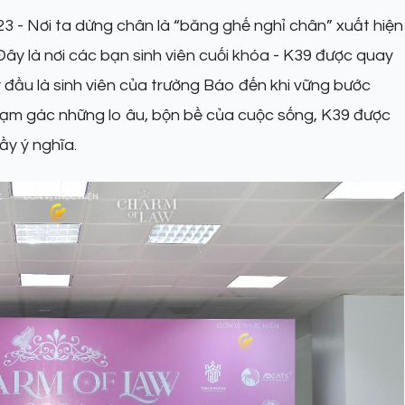
3 - Nơi ta dừng chân là “băng ghế nghỉ chân” xuất hiện
Đây là nơi các bạn sinh viên cuối khóa - K39 được quay
y đầu là sinh viên của trường Báo đến khi vững bước
 Tạm gác những lo âu, bộn bề của cuộc sống, K39 được
ầy ý nghĩa.