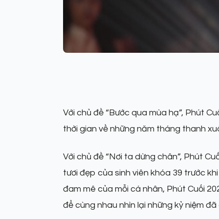
Với chủ đề “Bước qua mùa hạ”, Phút Cu
thời gian về những năm tháng thanh xuâ
Với chủ đề “Nơi ta dừng chân”, Phút Cu
tươi đẹp của sinh viên khóa 39 trước kh
đam mê của mỗi cá nhân, Phút Cuối 2023
để cùng nhau nhìn lại những kỷ niệm đã