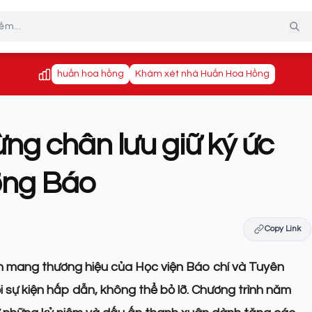
huấn hoa hồng
Khám xét nhà Huấn Hoa Hồng
ng chân lưu giữ ký ức
ường Báo
Copy Link
h mang thương hiệu của Học viện Báo chí và Tuyên
i sự kiện hấp dẫn, không thể bỏ lỡ. Chương trình năm