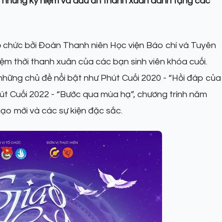
giữ những kỷ niệm và dấu ấn thanh xuân dành tặng các
tổ chức bởi Đoàn Thanh niên Học viện Báo chí và Tuyên
iệm thời thanh xuân của các bạn sinh viên khóa cuối.
những chủ đề nổi bật như Phút Cuối 2020 - “Hồi đáp của
Phút Cuối 2022 - “Bước qua mùa hạ”, chương trình năm
mạo mới và các sự kiện đặc sắc.