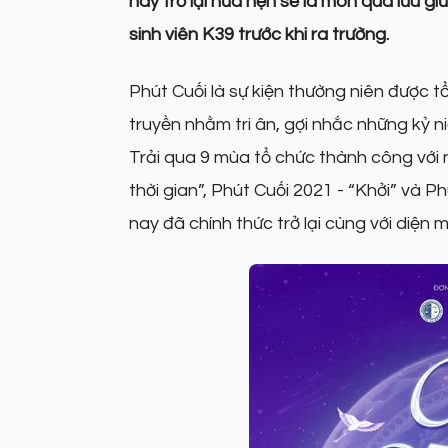
nay trở lại hứa hẹn sẽ là món quà lưu 
sinh viên K39 trước khi ra trường.
Phút Cuối là sự kiện thường niên được 
truyền nhằm tri ân, gợi nhắc những kỷ n
Trải qua 9 mùa tổ chức thành công với 
thời gian”, Phút Cuối 2021 - “Khởi” và 
nay đã chính thức trở lại cùng với diện 