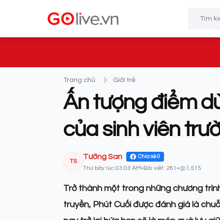
Trang chủ
Giới trẻ
Ấn tượng điểm dừ
của sinh viên tr
Tường San
Chia sẻ
0
TS
Thứ bảy lúc 03:03 AM
•
Bài viết: 281
•
1,515
Trở thành một trong những chương trìn
truyền, Phút Cuối được đánh giá là chuỗ