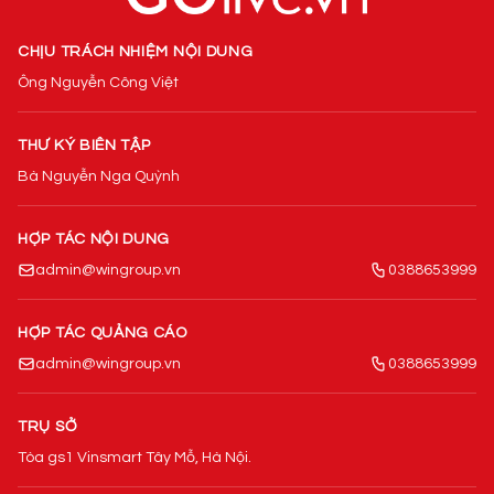
CHỊU TRÁCH NHIỆM NỘI DUNG
Ông Nguyễn Công Việt
THƯ KÝ BIÊN TẬP
Bà Nguyễn Nga Quỳnh
HỢP TÁC NỘI DUNG
admin@wingroup.vn
0388653999
HỢP TÁC QUẢNG CÁO
admin@wingroup.vn
0388653999
TRỤ SỞ
Tòa gs1 Vinsmart Tây Mỗ, Hà Nội.