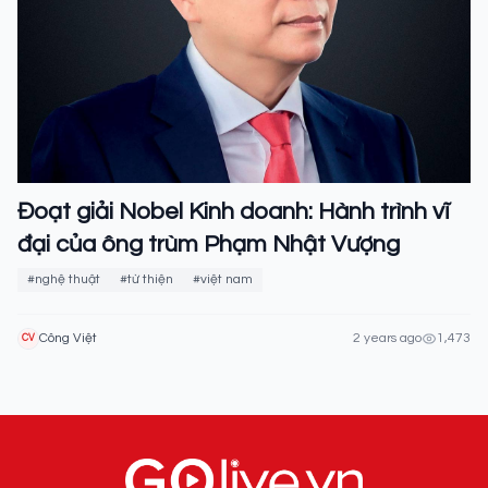
Đoạt giải Nobel Kinh doanh: Hành trình vĩ
đại của ông trùm Phạm Nhật Vượng
#nghệ thuật
#từ thiện
#việt nam
Công Việt
2 years ago
1,473
CV