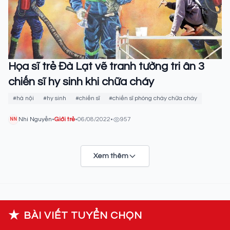
Họa sĩ trẻ Đà Lạt vẽ tranh tường tri ân 3
chiến sĩ hy sinh khi chữa cháy
#hà nội
#hy sinh
#chiến sĩ
#chiến sĩ phòng cháy chữa cháy
Nhi Nguyễn
•
Giới trẻ
•
06/08/2022
•
957
NN
Xem thêm
★
BÀI VIẾT TUYỂN CHỌN