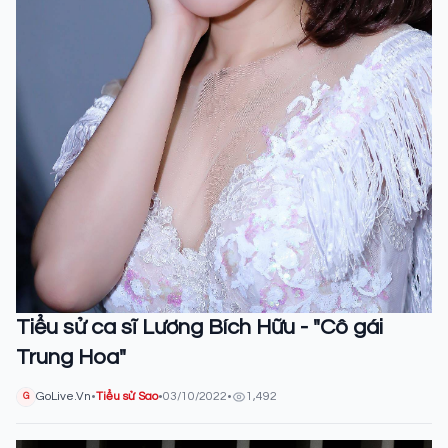
Tiểu sử ca sĩ Lương Bích Hữu - "Cô gái
Trung Hoa"
GoLive.Vn
•
Tiểu sử Sao
•
03/10/2022
•
1,492
G