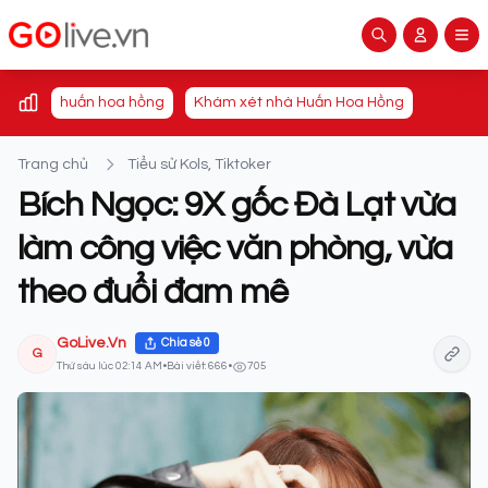
huấn hoa hồng
Khám xét nhà Huấn Hoa Hồng
Trang chủ
Tiểu sử Kols, Tiktoker
Bích Ngọc: 9X gốc Đà Lạt vừa
làm công việc văn phòng, vừa
theo đuổi đam mê
GoLive.Vn
Chia sẻ
0
G
Thứ sáu lúc 02:14 AM
•
Bài viết: 666
•
705