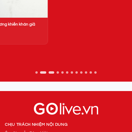
N
x
08
CHỊU TRÁCH NHIỆM NỘI DUNG