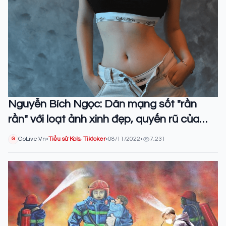
Nguyễn Bích Ngọc: Dân mạng sốt "rần
rần" với loạt ảnh xinh đẹp, quyến rũ của
hot girl Hải Phòng
GoLive.Vn
•
Tiểu sử Kols, Tiktoker
•
08/11/2022
•
7,231
G