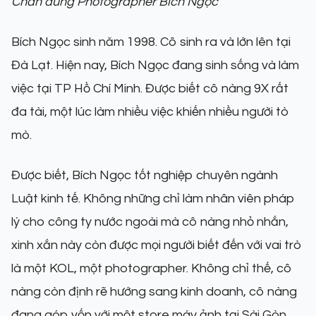
Chân dung Photographer Bích Ngọc
Bích Ngọc sinh năm 1998. Cô sinh ra và lớn lên tại
Đà Lạt. Hiện nay, Bích Ngọc đang sinh sống và làm
việc tại TP Hồ Chí Minh. Được biết cô nàng 9X rất
đa tài, một lúc làm nhiều việc khiến nhiều người tò
mò.
Được biết, Bích Ngọc tốt nghiệp chuyên ngành
Luật kinh tế. Không những chỉ làm nhân viên pháp
lý cho công ty nước ngoài mà cô nàng nhỏ nhắn,
xinh xắn này còn được mọi người biết đến với vai trò
là một KOL, một photographer. Không chỉ thế, cô
nàng còn định rẽ hướng sang kinh doanh, cô nàng
đang góp vốn với một store máy ảnh tại Sài Gòn.