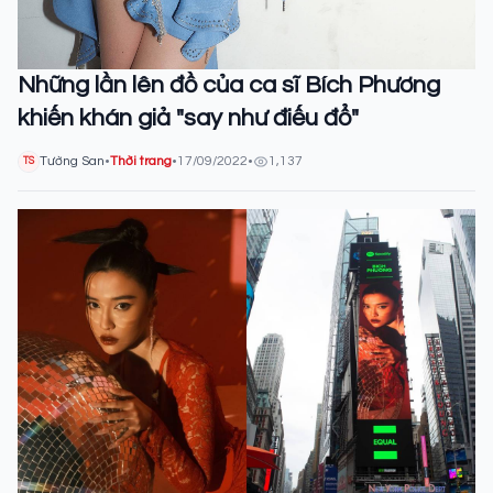
Những lần lên đồ của ca sĩ Bích Phương
khiến khán giả "say như điếu đổ"
Tường San
•
Thời trang
•
17/09/2022
•
1,137
TS