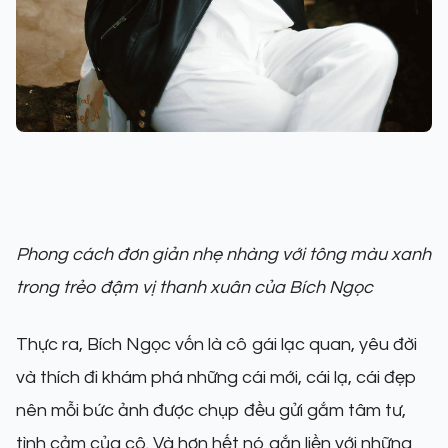
Phong cách đơn giản nhẹ nhàng với tông màu xanh
trong trẻo đậm vị thanh xuân của Bích Ngọc
Thực ra, Bích Ngọc vốn là cô gái lạc quan, yêu đời
và thích đi khám phá những cái mới, cái lạ, cái đẹp
nên mỗi bức ảnh được chụp đều gửi gắm tâm tư,
tình cảm của cô. Và hơn hết nó gắn liền với những