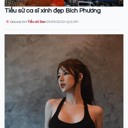
Tiểu sử ca sĩ xinh đẹp Bích Phương
GoLive.Vn
•
Tiểu sử Sao
•
29/09/2022
•
2,091
G