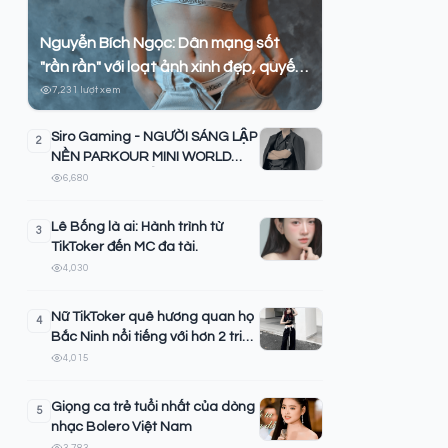
Nguyễn Bích Ngọc: Dân mạng sốt
"rần rần" với loạt ảnh xinh đẹp, quyến
rũ của hot girl Hải Phòng
7,231 lượt xem
Siro Gaming - NGƯỜI SÁNG LẬP
2
NỀN PARKOUR MINI WORLD
TRÊN TOÀN THẾ GIỚI
6,680
Lê Bống là ai: Hành trình từ
3
TikToker đến MC đa tài.
4,030
Nữ TikToker quê hương quan họ
4
Bắc Ninh nổi tiếng với hơn 2 triệu
Follower
4,015
Giọng ca trẻ tuổi nhất của dòng
5
nhạc Bolero Việt Nam
3,783