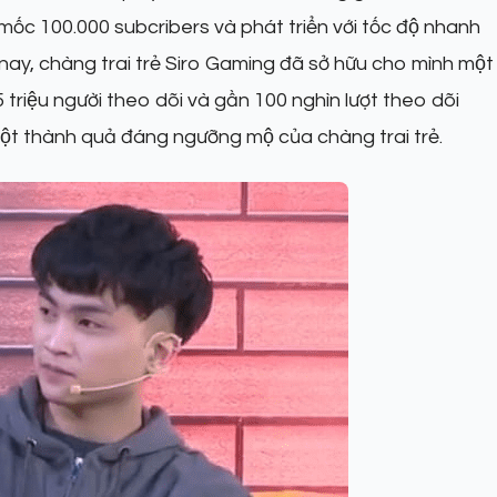
ốc 100.000 subcribers và phát triển với tốc độ nhanh
ay, chàng trai trẻ Siro Gaming đã sở hữu cho mình một
riệu người theo dõi và gần 100 nghìn lượt theo dõi
 thành quả đáng ngưỡng mộ của chàng trai trẻ.