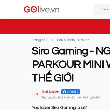
Trang chủ
Tiểu sử Kols, Tiktoker
Siro Gaming - NG
PARKOUR MINI 
THẾ GIỚI
GoLive.Vn
Chia sẻ
0
G
Thứ bảy lúc 10:33 AM
•
Bài viết: 666
•
6,680
Youtuber Siro Gaming là ai?