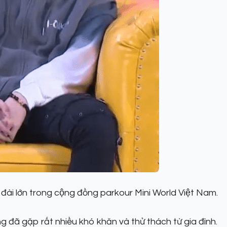
 đài lớn trong cộng đồng parkour Mini World Việt Nam.
đã gặp rất nhiều khó khăn và thử thách từ gia đình.