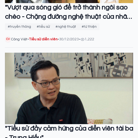
"Vượt qua sóng gió để trở thành ngôi sao
chèo - Chặng đường nghệ thuật của nhân
vật Quốc Anh"
#truyền thông
#tiểu sử
#nghệ thuật
#từ thiện
Công Việt
•
Tiểu sử diễn viên
•
30/12/2023
•
1,222
CV
"Tiểu sử đầy cảm hứng của diễn viên tài ba
- Trung Hiếu"