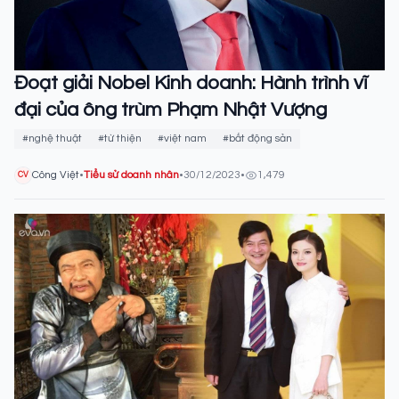
Đoạt giải Nobel Kinh doanh: Hành trình vĩ
đại của ông trùm Phạm Nhật Vượng
#nghệ thuật
#từ thiện
#việt nam
#bất động sản
Công Việt
•
Tiểu sử doanh nhân
•
30/12/2023
•
1,479
CV