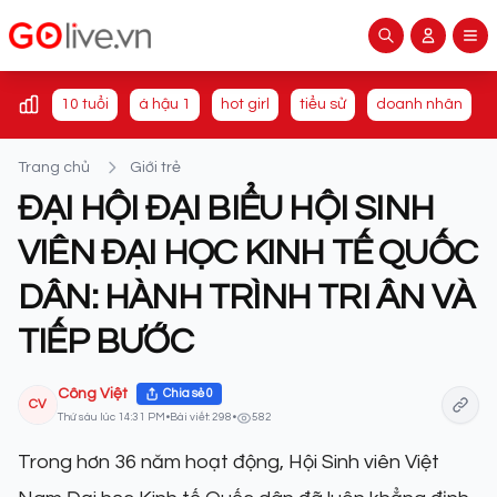
10 tuổi
á hậu 1
hot girl
tiểu sử
doanh nhân
Trang chủ
Giới trẻ
ĐẠI HỘI ĐẠI BIỂU HỘI SINH
VIÊN ĐẠI HỌC KINH TẾ QUỐC
DÂN: HÀNH TRÌNH TRI ÂN VÀ
TIẾP BƯỚC
Công Việt
Chia sẻ
0
CV
Thứ sáu lúc 14:31 PM
•
Bài viết: 298
•
582
Trong hơn 36 năm hoạt động, Hội Sinh viên Việt