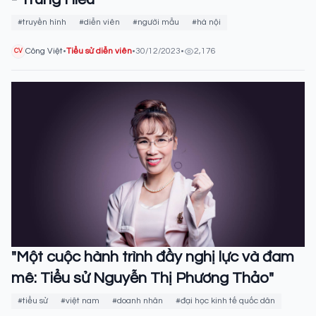
#truyền hình
#diễn viên
#người mẫu
#hà nội
Công Việt
•
Tiểu sử diễn viên
•
30/12/2023
•
2,176
CV
"Một cuộc hành trình đầy nghị lực và đam
mê: Tiểu sử Nguyễn Thị Phương Thảo"
#tiểu sử
#việt nam
#doanh nhân
#đại học kinh tế quốc dân