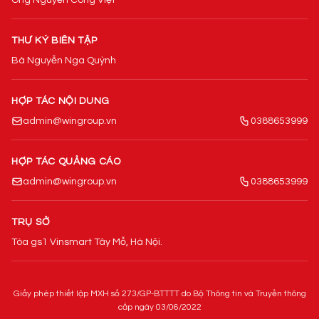
THƯ KÝ BIÊN TẬP
Bà Nguyễn Nga Quỳnh
HỢP TÁC NỘI DUNG
admin@wingroup.vn
0388653999
HỢP TÁC QUẢNG CÁO
admin@wingroup.vn
0388653999
TRỤ SỞ
Tòa gs1 Vinsmart Tây Mỗ, Hà Nội.
Giấy phép thiết lập MXH số 273/GP-BTTTT do Bộ Thông tin và Truyền thông
cấp ngày 03/06/2022