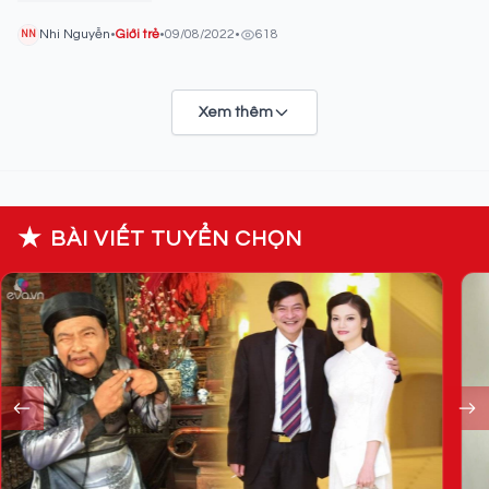
Nhi Nguyễn
•
Giới trẻ
•
09/08/2022
•
618
NN
Xem thêm
★
BÀI VIẾT TUYỂN CHỌN