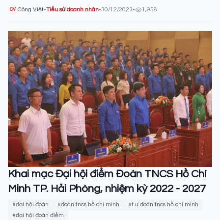
Công Việt
•
Tiểu sử doanh nhân
•
30/12/2023
•
1,958
CV
Khai mạc Đại hội điểm Đoàn TNCS Hồ Chí
Minh TP. Hải Phòng, nhiệm kỳ 2022 - 2027
#đại hội đoàn
#đoàn tncs hồ chí minh
#t.ư đoàn tncs hồ chí minh
#đại hội đoàn điểm