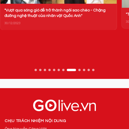
"Vượt qua sóng gió để trở thành ngôi sao chèo - Chặng
"
đường nghệ thuật của nhân vật Quốc Anh"
30
30/12/2023
CHỊU TRÁCH NHIỆM NỘI DUNG
Ông Nguyễn Công Việt