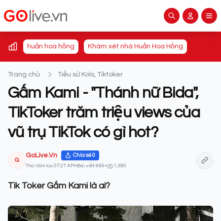
huấn hoa hồng
Khám xét nhà Huấn Hoa Hồng
Trang chủ
Tiểu sử Kols, Tiktoker
Gấm Kami - "Thánh nữ Bida",
TikToker trăm triệu views của
vũ trụ TikTok có gì hot?
GoLive.Vn
Chia sẻ
0
G
Thứ năm lúc 07:27 AM
•
Bài viết: 666
•
1,390
Tik Toker Gấm Kami là ai?