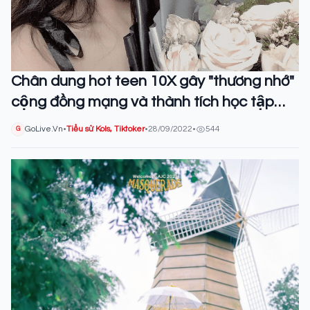
Chân dung hot teen 10X gây "thương nhớ"
cộng đồng mạng và thành tích học tập
"con nhà người ta"
GoLive.Vn
•
Tiểu sử Kols, Tiktoker
•
28/09/2022
•
544
G