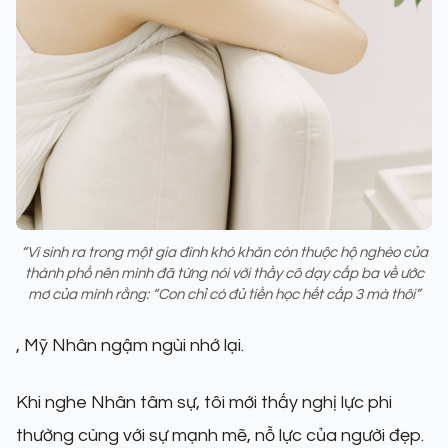
“Vì sinh ra trong một gia đình khó khăn còn thuộc hộ nghèo của
thành phố nên mình đã từng nói với thầy cô dạy cấp ba về ước
mơ của mình rằng: “Con chỉ có đủ tiền học hết cấp 3 mà thôi”
, Mỹ Nhân ngậm ngùi nhớ lại.
Khi nghe Nhân tâm sự, tôi mới thấy nghị lực phi
thường cùng với sự mạnh mẽ, nỗ lực của người đẹp.