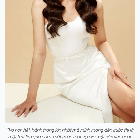
“Và hơn hết, hành trang lớn nhất mà mình mang đến cuộc thi là
một trái tim quả cảm, một trí óc tôi luyện va một sắc vóc hoàn