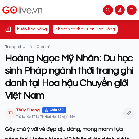
huấn hoa hồng
Khám xét nhà Huấn Hoa Hồng
Trang chủ
Giới trẻ
Hoàng Ngọc Mỹ Nhân: Du học
sinh Pháp ngành thời trang ghi
danh tại Hoa hậu Chuyển giới
Việt Nam
Thùy Dương
Chia sẻ
0
TD
Thứ ba lúc 17:42 PM
•
Bài viết: 32
•
1,450
Gây chú ý với vẻ đẹp dịu dàng, mong manh tựa