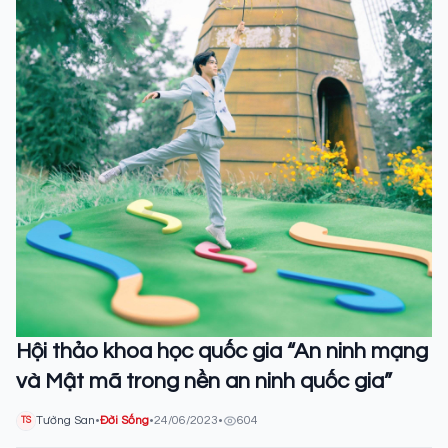
Hội thảo khoa học quốc gia “An ninh mạng
và Mật mã trong nền an ninh quốc gia”
Tường San
•
Đời Sống
•
24/06/2023
•
604
TS