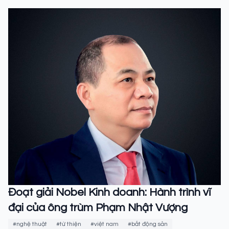
Đoạt giải Nobel Kinh doanh: Hành trình vĩ
đại của ông trùm Phạm Nhật Vượng
#nghệ thuật
#từ thiện
#việt nam
#bất động sản