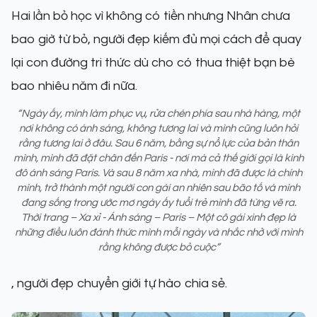
Hai lần bỏ học vì không có tiền nhưng Nhân chưa
bao giờ từ bỏ, người đẹp kiếm đủ mọi cách để quay
lại con đường tri thức dù cho có thua thiệt bạn bè
bao nhiêu năm đi nữa.
“Ngày ấy, mình làm phục vụ, rửa chén phía sau nhà hàng, một
nơi không có ánh sáng, không tương lai và mình cũng luôn hỏi
rằng tương lai ở đâu. Sau 6 năm, bằng sự nổ lực của bản thân
mình, mình đã đặt chân đến Paris - nơi mà cả thế giới gọi là kinh
đô ánh sáng Paris. Và sau 8 năm xa nhà, mình đã được là chính
mình, trở thành một người con gái an nhiên sau bão tố và mình
đang sống trong ước mơ ngày ấy tuổi trẻ mình đã từng vẽ ra.
Thời trang – Xa xỉ - Ánh sáng – Paris – Một cô gái xinh đẹp là
những điều luôn đánh thức mình mỗi ngày và nhắc nhở với mình
rằng không được bỏ cuộc”
, người đẹp chuyển giới tự hào chia sẻ.