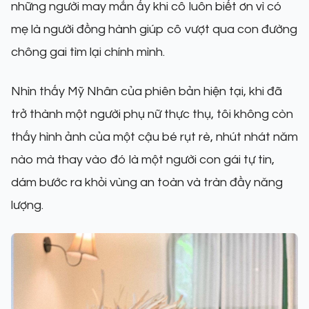
những người may mắn ấy khi cô luôn biết ơn vì có
mẹ là người đồng hành giúp cô vượt qua con đường
chông gai tìm lại chính mình.
Nhìn thấy Mỹ Nhân của phiên bản hiện tại, khi đã
trở thành một người phụ nữ thực thụ, tôi không còn
thấy hình ảnh của một cậu bé rụt rè, nhút nhát năm
nào mà thay vào đó là một người con gái tự tin,
dám bước ra khỏi vùng an toàn và tràn đầy năng
lượng.