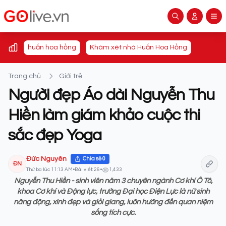
huấn hoa hồng
Khám xét nhà Huấn Hoa Hồng
Trang chủ
Giới trẻ
Người đẹp Áo dài Nguyễn Thu
Hiền làm giám khảo cuộc thi
sắc đẹp Yoga
Đức Nguyên
Chia sẻ
0
ĐN
Thứ ba lúc 11:13 AM
•
Bài viết: 26
•
1,433
Nguyễn Thu Hiền - sinh viên năm 3 chuyên ngành Cơ khí Ô Tô,
khoa Cơ khí và Động lực, trường Đại học Điện Lực là nữ sinh
năng động, xinh đẹp và giỏi giang, luôn hướng đến quan niệm
sống tích cực.