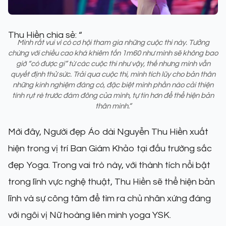
Thu Hiền chia sẻ: “
Mình rất vui vì có cơ hội tham gia những cuộc thi này. Tưởng
chừng với chiều cao khá khiêm tốn 1m60 như mình sẽ không bao
giờ “có được gì” từ các cuộc thi như vậy, thế nhưng mình vẫn
quyết định thử sức. Trải qua cuộc thi, mình tích lũy cho bản thân
những kinh nghiệm đáng có, đặc biệt mình phần nào cải thiện
tính rụt rè trước đám đông của mình, tự tin hơn để thể hiện bản
thân mình.”
Mới đây, Người đẹp Áo dài Nguyễn Thu Hiền xuất
hiện trong vị trí Ban Giám Khảo tại đấu trường sắc
đẹp Yoga. Trong vai trò này, với thành tích nổi bật
trong lĩnh vực nghệ thuật, Thu Hiền sẽ thể hiện bản
lĩnh và sự công tâm để tìm ra chủ nhân xứng đáng
với ngôi vị Nữ hoàng liên minh yoga YSK.