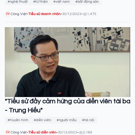
#nghệ thuật
#từ thiện
#việt nam
#bất động sản
Công Việt
•
Tiểu sử doanh nhân
•
30/12/2023
•
1,475
CV
"Tiểu sử đầy cảm hứng của diễn viên tài ba
- Trung Hiếu"
#truyền hình
#diễn viên
#người mẫu
#hà nội
Công Việt
•
Tiểu sử diễn viên
•
30/12/2023
•
2,169
CV