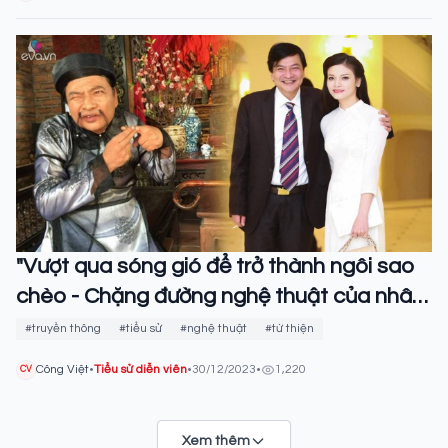
"Vượt qua sóng gió để trở thành ngôi sao
chèo - Chặng đường nghệ thuật của nhân
vật Quốc Anh"
#truyền thông
#tiểu sử
#nghệ thuật
#từ thiện
Công Việt
•
Tiểu sử diễn viên
•
30/12/2023
•
1,220
CV
Xem thêm