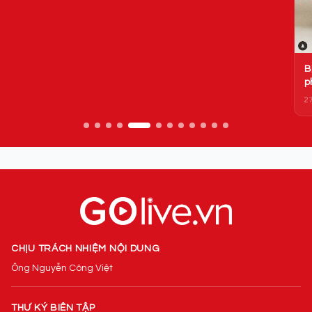
c
03
Bị tố dạy giáo trình 'hư hỏng', hot girl tuyên bố 'không sợ sự
phán xét nào'
27/07/2022
CHỊU TRÁCH NHIỆM NỘI DUNG
Ông Nguyễn Công Việt
THƯ KÝ BIÊN TẬP