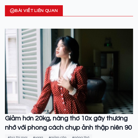
BÀI VIẾT LIÊN QUAN
Giảm hơn 20kg, nàng thơ 10x gây thương
nhớ với phong cách chụp ảnh thập niên 90
#bùi thị mai
#yoga
#giảm cân
#nàng thơ