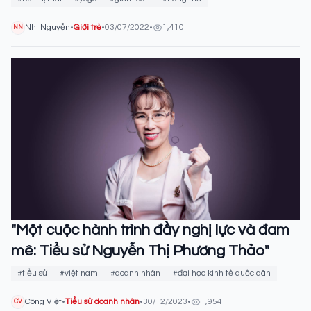
Nhi Nguyễn
•
Giới trẻ
•
03/07/2022
•
1,410
NN
"Một cuộc hành trình đầy nghị lực và đam
mê: Tiểu sử Nguyễn Thị Phương Thảo"
#tiểu sử
#việt nam
#doanh nhân
#đại học kinh tế quốc dân
Công Việt
•
Tiểu sử doanh nhân
•
30/12/2023
•
1,954
CV