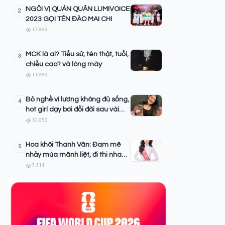
NGÔI VỊ QUÁN QUÂN LUMIVOICE
2
2023 GỌI TÊN ĐÀO MAI CHI
17,869
MCK là ai? Tiểu sử, tên thật, tuổi,
3
chiều cao? và lông mày
11,689
Bỏ nghề vì lương không đủ sống,
4
hot girl dạy bơi đổi đời sau vài
thước phim
10,656
Hoa khôi Thanh Vân: Đam mê
5
nhảy múa mãnh liệt, đi thi nhan
sắc để chứng minh sinh viên
7,114
Luật không khô khan