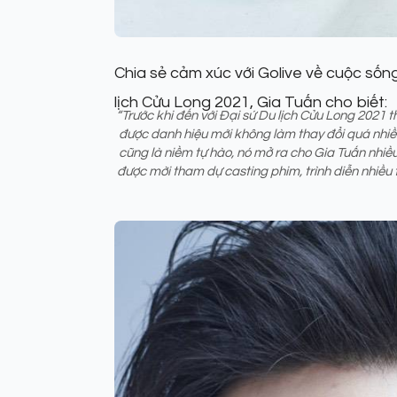
Chia sẻ cảm xúc với Golive về cuộc sốn
lịch Cửu Long 2021, Gia Tuấn cho biết:
“Trước khi đến với Đại sứ Du lịch Cửu Long 2021
được danh hiệu mới không làm thay đổi quá nhiề
cũng là niềm tự hào, nó mở ra cho Gia Tuấn nhiều
được mời tham dự casting phim, trình diễn nhiều t