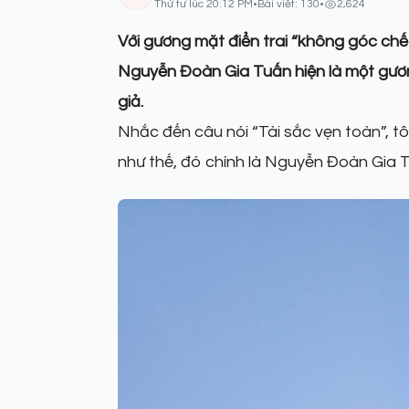
Thứ tư lúc 20:12 PM
•
Bài viết: 130
•
2,624
Với gương mặt điển trai “không góc chết
Nguyễn Đoàn Gia Tuấn hiện là một gươn
giả.
Nhắc đến câu nói “Tài sắc vẹn toàn”, tô
như thế, đó chính là Nguyễn Đoàn Gia T