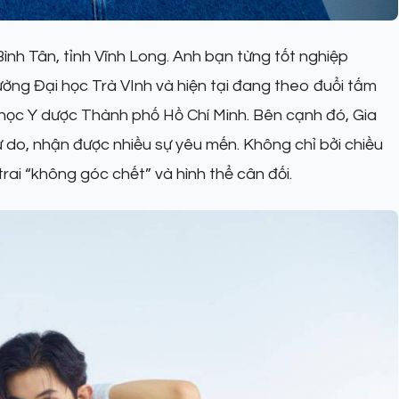
Bình Tân, tỉnh Vĩnh Long. Anh bạn từng tốt nghiệp
ường Đại học Trà VInh và hiện tại đang theo đuổi tấm
 học Y dược Thành phố Hồ Chí Minh. Bên cạnh đó, Gia
 do, nhận được nhiều sự yêu mến. Không chỉ bởi chiều
ai “không góc chết” và hình thể cân đối.