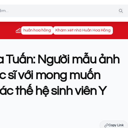
huấn hoa hồng
Khám xét nhà Huấn Hoa Hồng
 Tuấn: Người mẫu ảnh
ạc sĩ với mong muốn
c thế hệ sinh viên Y
Copy Link