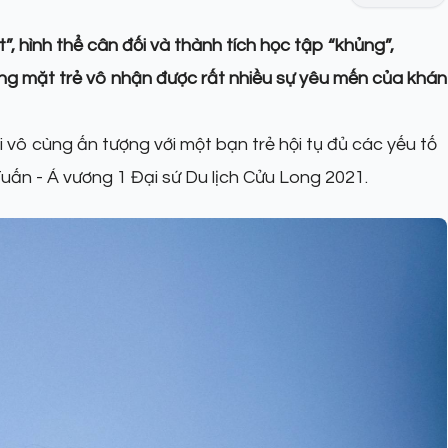
”, hình thể cân đối và thành tích học tập “khủng”,
g mặt trẻ vô nhận được rất nhiều sự yêu mến của khán
i vô cùng ấn tượng với một bạn trẻ hội tụ đủ các yếu tố
uấn - Á vương 1 Đại sứ Du lịch Cửu Long 2021.