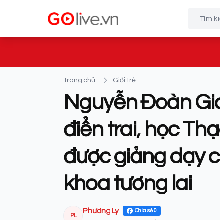
Trang chủ
Giới trẻ
Nguyễn Đoàn Gia
điển trai, học Th
được giảng dạy cá
khoa tương lai
Phương Ly
Chia sẻ
0
PL