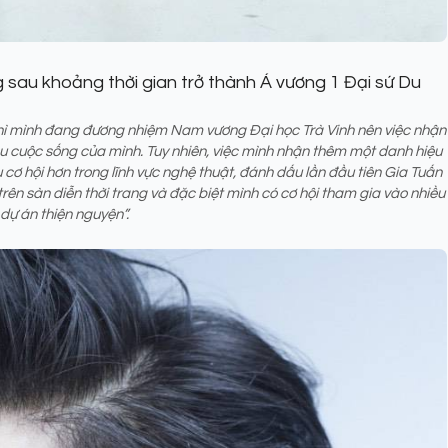
g sau khoảng thời gian trở thành Á vương 1 Đại sứ Du
 thì mình đang đương nhiệm Nam vương Đại học Trà Vinh nên việc nhận
u cuộc sống của mình. Tuy nhiên, việc mình nhận thêm một danh hiệu
 cơ hội hơn trong lĩnh vực nghệ thuật, đánh dấu lần đầu tiên Gia Tuấn
rên sàn diễn thời trang và đặc biệt mình có cơ hội tham gia vào nhiều
dự án thiện nguyện”.