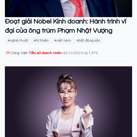
Đoạt giải Nobel Kinh doanh: Hành trình vĩ
đại của ông trùm Phạm Nhật Vượng
#nghệ thuật
#từ thiện
#việt nam
#bất động sản
Công Việt
•
Tiểu sử doanh nhân
•
30/12/2023
•
1,475
CV