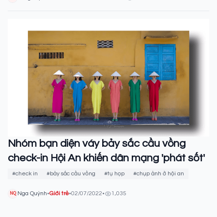
Nhóm bạn diện váy bảy sắc cầu vồng
check-in Hội An khiến dân mạng 'phát sốt'
#check in
#bảy sắc cầu vồng
#tụ họp
#chụp ảnh ở hội an
Nga Quỳnh
•
Giới trẻ
•
02/07/2022
•
1,035
NQ