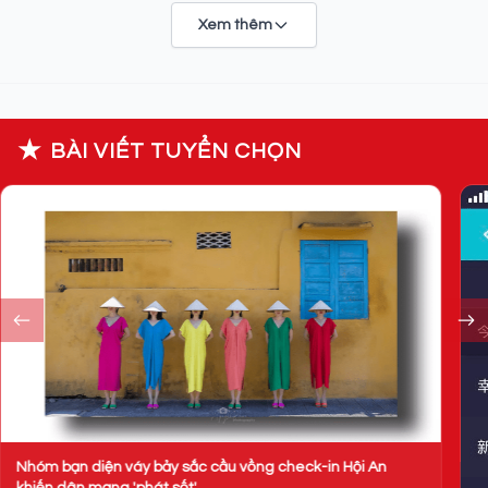
Xem thêm
★
BÀI VIẾT TUYỂN CHỌN