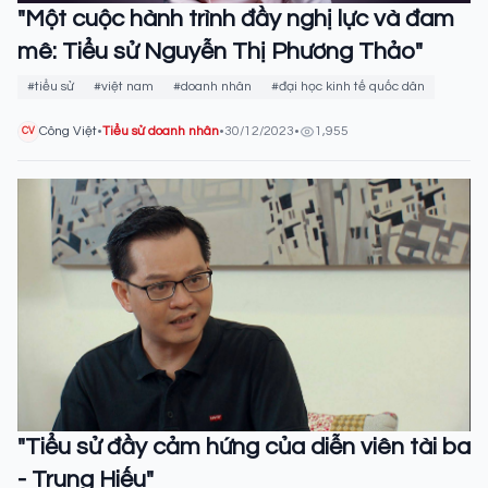
"Một cuộc hành trình đầy nghị lực và đam
mê: Tiểu sử Nguyễn Thị Phương Thảo"
#tiểu sử
#việt nam
#doanh nhân
#đại học kinh tế quốc dân
Công Việt
•
Tiểu sử doanh nhân
•
30/12/2023
•
1,955
CV
"Tiểu sử đầy cảm hứng của diễn viên tài ba
- Trung Hiếu"