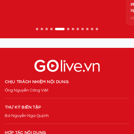
Phim mới của Triệu Lệ Dĩnh đạt rating ấn tượng, Tencent và
Iqiyi lập tức có hành động 'ăn theo'
02/07/2022
CHỊU TRÁCH NHIỆM NỘI DUNG
Ông Nguyễn Công Việt
THƯ KÝ BIÊN TẬP
Bà Nguyễn Nga Quỳnh
HỢP TÁC NỘI DUNG