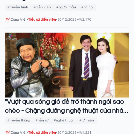
#truyền hình
#diễn viên
#người mẫu
#hà nội
Công Việt
•
Tiểu sử diễn viên
•
30/12/2023
•
2,170
CV
"Vượt qua sóng gió để trở thành ngôi sao
chèo - Chặng đường nghệ thuật của nhân
vật Quốc Anh"
#truyền thông
#tiểu sử
#nghệ thuật
#từ thiện
Công Việt
•
Tiểu sử diễn viên
•
30/12/2023
•
1,221
CV