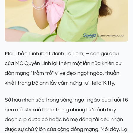
Mai Thảo Linh (biệt danh Lọ Lem) – con gái đầu
của MC Quyền Linh lại thêm một lần nữa khiến cư
dân mạng "trầm trồ" vì vẻ đẹp ngọt ngào, thuần
khiết trong bộ ảnh lấy cảm hứng từ Hello Kitty.
Sở hữu nhan sắc trong sáng, ngọt ngào của tuổi 16
nên mỗi khi xuất hiện trong những bức ảnh hay
đoạn clip được cô hoặc bố mẹ đăng tải đều nhận
được sự chú ý lớn của cộng đồng mạng. Mới đây, Lọ