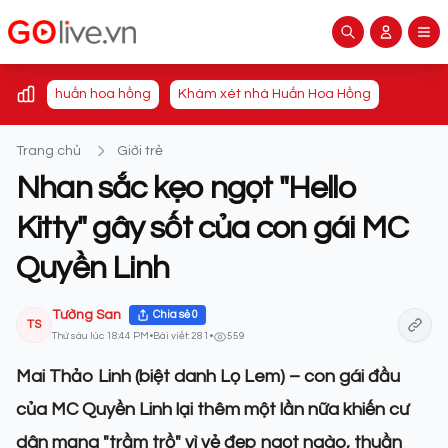
huấn hoa hồng
Khám xét nhà Huấn Hoa Hồng
Trang chủ
Giới trẻ
Nhan sắc kẹo ngọt "Hello
Kitty" gây sốt của con gái MC
Quyền Linh
Tường San
Chia sẻ
0
TS
Thứ sáu lúc 18:44 PM
•
Bài viết: 281
•
559
Mai Thảo Linh (biệt danh Lọ Lem) – con gái đầu
của MC Quyền Linh lại thêm một lần nữa khiến cư
dân mạng "trầm trồ" vì vẻ đẹp ngọt ngào, thuần