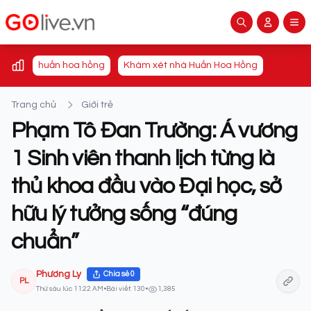
huấn hoa hồng
Khám xét nhà Huấn Hoa Hồng
Trang chủ
Giới trẻ
Phạm Tô Đan Trường: Á vương
1 Sinh viên thanh lịch từng là
thủ khoa đầu vào Đại học, sở
hữu lý tưởng sống “đúng
chuẩn”
Phương Ly
Chia sẻ
0
PL
Thứ sáu lúc 11:22 AM
•
Bài viết: 130
•
1,385