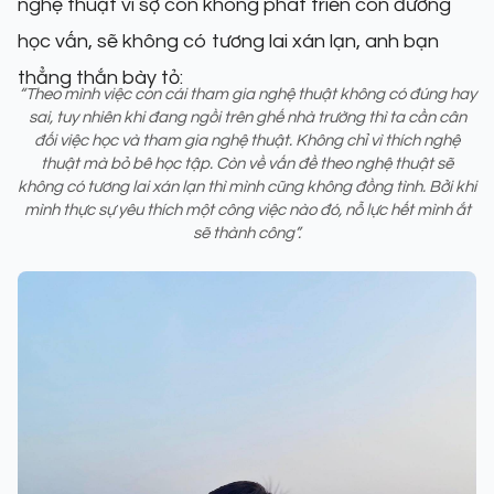
nghệ thuật vì sợ con không phát triển con đường
học vấn, sẽ không có tương lai xán lạn, anh bạn
thẳng thắn bày tỏ:
“Theo mình việc con cái tham gia nghệ thuật không có đúng hay
sai, tuy nhiên khi đang ngồi trên ghế nhà trường thì ta cần cân
đối việc học và tham gia nghệ thuật. Không chỉ vì thích nghệ
thuật mà bỏ bê học tập. Còn về vấn đề theo nghệ thuật sẽ
không có tương lai xán lạn thì mình cũng không đồng tình. Bởi khi
mình thực sự yêu thích một công việc nào đó, nỗ lực hết mình ắt
sẽ thành công”.