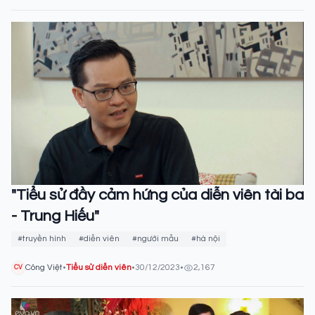
"Tiểu sử đầy cảm hứng của diễn viên tài ba
- Trung Hiếu"
#truyền hình
#diễn viên
#người mẫu
#hà nội
Công Việt
•
Tiểu sử diễn viên
•
30/12/2023
•
2,167
CV