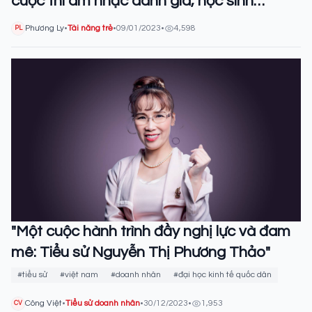
cuộc thi âm nhạc danh giá, học sinh
trường Chuyên top đầu cả nước
Phương Ly
•
Tài năng trẻ
•
09/01/2023
•
4,598
PL
"Một cuộc hành trình đầy nghị lực và đam
mê: Tiểu sử Nguyễn Thị Phương Thảo"
#tiểu sử
#việt nam
#doanh nhân
#đại học kinh tế quốc dân
Công Việt
•
Tiểu sử doanh nhân
•
30/12/2023
•
1,953
CV