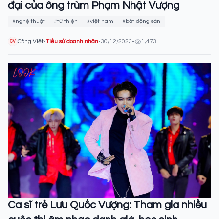
đại của ông trùm Phạm Nhật Vượng
#nghệ thuật
#từ thiện
#việt nam
#bất động sản
Công Việt
•
Tiểu sử doanh nhân
•
30/12/2023
•
1,473
CV
Ca sĩ trẻ Lưu Quốc Vượng: Tham gia nhiều