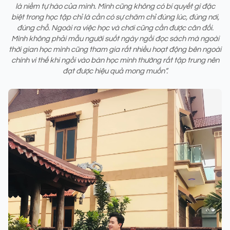
là niềm tự hào của mình. Mình cũng không có bí quyết gì đặc
biệt trong học tập chỉ là cần có sự chăm chỉ đúng lúc, đúng nơi,
đúng chỗ. Ngoài ra việc học và chơi cũng cần được cân đối.
Mình không phải mẫu người suốt ngày ngồi đọc sách mà ngoài
thời gian học mình cũng tham gia rất nhiều hoạt động bên ngoài
chính vì thế khi ngồi vào bàn học mình thường rất tập trung nên
đạt được hiệu quả mong muốn”.