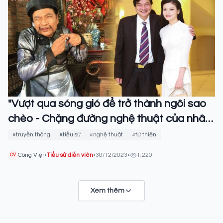
"Vượt qua sóng gió để trở thành ngôi sao
chèo - Chặng đường nghệ thuật của nhân
vật Quốc Anh"
#truyền thông
#tiểu sử
#nghệ thuật
#từ thiện
Công Việt
•
Tiểu sử diễn viên
•
30/12/2023
•
1,220
CV
Xem thêm