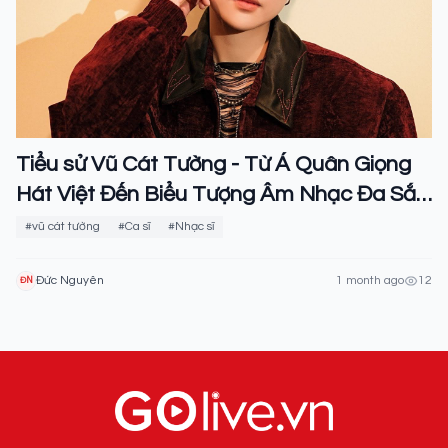
Tiểu sử Vũ Cát Tường - Từ Á Quân Giọng
Hát Việt Đến Biểu Tượng Âm Nhạc Đa Sắc
Màu
#vũ cát tường
#Ca sĩ
#Nhạc sĩ
Đức Nguyên
1 month ago
12
ĐN