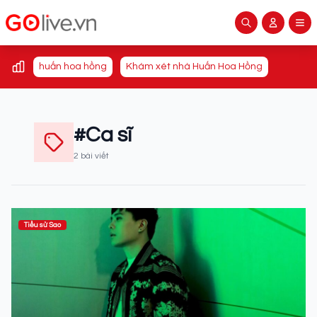
huấn hoa hồng
Khám xét nhà Huấn Hoa Hồng
#Ca sĩ
2 bài viết
Tiểu sử Sao