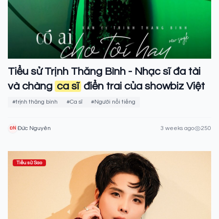
Tiểu sử Trịnh Thăng Bình - Nhạc sĩ đa tài
và chàng
ca sĩ
điển trai của showbiz Việt
#trịnh thăng bình
#Ca sĩ
#Người nổi tiếng
Đức Nguyên
3 weeks ago
250
ĐN
Tiểu sử Sao