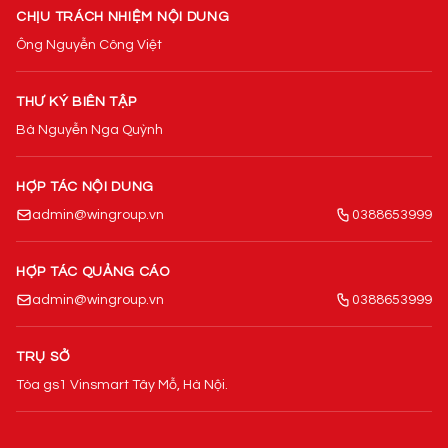
CHỊU TRÁCH NHIỆM NỘI DUNG
Ông Nguyễn Công Việt
THƯ KÝ BIÊN TẬP
Bà Nguyễn Nga Quỳnh
HỢP TÁC NỘI DUNG
admin@wingroup.vn
0388653999
HỢP TÁC QUẢNG CÁO
admin@wingroup.vn
0388653999
TRỤ SỞ
Tòa gs1 Vinsmart Tây Mỗ, Hà Nội.