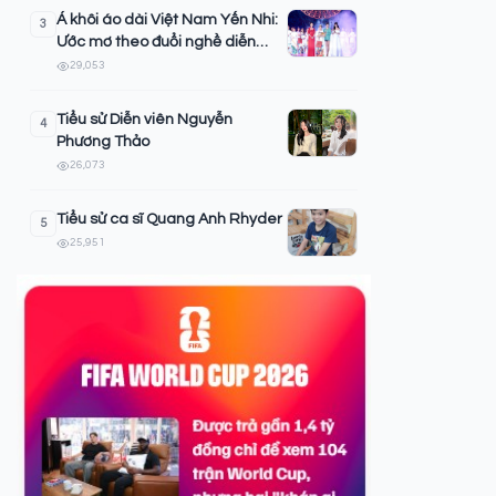
Á khôi áo dài Việt Nam Yến Nhi:
3
Ước mơ theo đuổi nghề diễn
viên, sở hữu tấm lòng thiện
29,053
nguyện hướng tới cộng đồng
Tiểu sử Diễn viên Nguyễn
4
Phương Thảo
26,073
Tiểu sử ca sĩ Quang Anh Rhyder
5
25,951