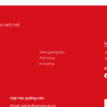
HO GIỚI TRẺ
L
Theo gương Bác
T
Thời trang
T
Xu hướng
K
Hợp tác quảng cáo
Email: admin@wingroup.vn