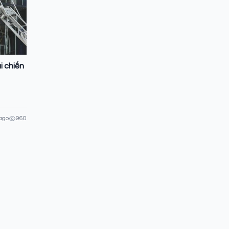
i chiến
ago
960