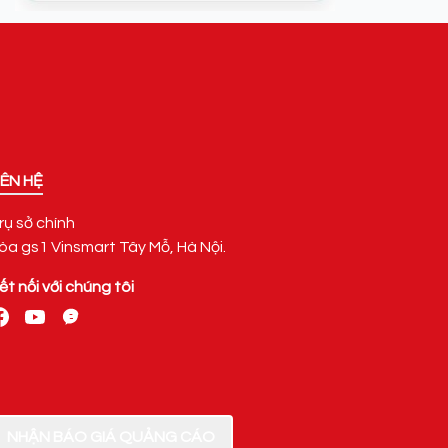
IÊN HỆ
rụ sở chính
òa gs1 Vinsmart Tây Mỗ, Hà Nội.
ết nối với chúng tôi
NHẬN BÁO GIÁ QUẢNG CÁO