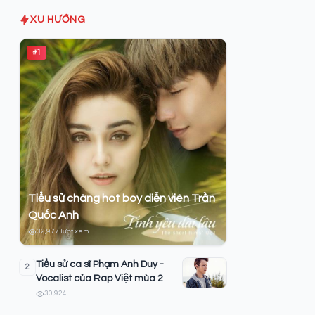
XU HƯỚNG
#1
Tiểu sử chàng hot boy diễn viên Trần
Quốc Anh
32,977 lượt xem
Tiểu sử ca sĩ Phạm Anh Duy -
2
Vocalist của Rap Việt mùa 2
30,924