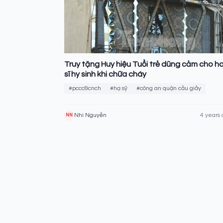
Truy tặng Huy hiệu Tuổi trẻ dũng cảm cho ha
sĩ hy sinh khi chữa cháy
#pccc&cnch
#hạ sỹ
#công an quận cầu giấy
Nhi Nguyễn
4 years 
NN