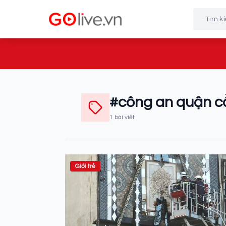
#công an quận c
1 bài viết
Giới trẻ