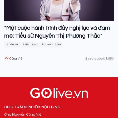
"Một cuộc hành trình đầy nghị lực và đam
mê: Tiểu sử Nguyễn Thị Phương Thảo"
#tiểu sử
#việt nam
#doanh nhân
Công Việt
2 years ago
1,953
CV
CHỊU TRÁCH NHIỆM NỘI DUNG
Ông Nguyễn Công Việt