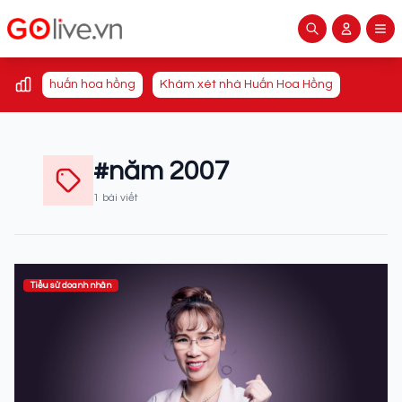
huấn hoa hồng
Khám xét nhà Huấn Hoa Hồng
#năm 2007
1 bài viết
Tiểu sử doanh nhân