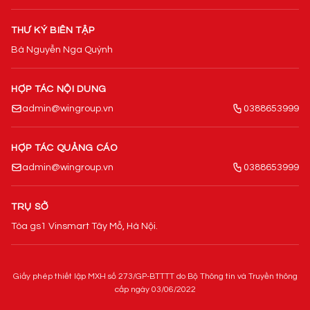
THƯ KÝ BIÊN TẬP
Bà Nguyễn Nga Quỳnh
HỢP TÁC NỘI DUNG
admin@wingroup.vn
0388653999
HỢP TÁC QUẢNG CÁO
admin@wingroup.vn
0388653999
TRỤ SỞ
Tòa gs1 Vinsmart Tây Mỗ, Hà Nội.
Giấy phép thiết lập MXH số 273/GP-BTTTT do Bộ Thông tin và Truyền thông
cấp ngày 03/06/2022