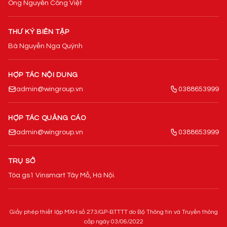
Ông Nguyễn Công Việt
THƯ KÝ BIÊN TẬP
Bà Nguyễn Nga Quỳnh
HỢP TÁC NỘI DUNG
admin@wingroup.vn
0388653999
HỢP TÁC QUẢNG CÁO
admin@wingroup.vn
0388653999
TRỤ SỞ
Tòa gs1 Vinsmart Tây Mỗ, Hà Nội.
Giấy phép thiết lập MXH số 273/GP-BTTTT do Bộ Thông tin và Truyền thông
cấp ngày 03/06/2022