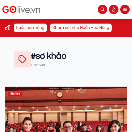
huấn hoa hồng
Khám xét nhà Huấn Hoa Hồng
#sơ khảo
1 bài viết
Giới trẻ