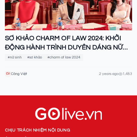
SƠ KHẢO CHARM OF LAW 2024: KHỞI
ĐỘNG HÀNH TRÌNH DUYÊN DÁNG NỮ
SINH NGÀNH LUẬT
#nữ sinh
#sơ khảo
#charm of law 2024
Công Việt
2 years ago
1,483
CV
CHỊU TRÁCH NHIỆM NỘI DUNG