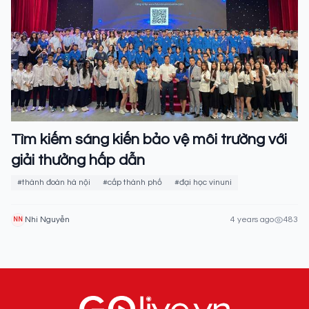
Tìm kiếm sáng kiến bảo vệ môi trường với
giải thưởng hấp dẫn
#thành đoàn hà nội
#cấp thành phố
#đại học vinuni
Nhi Nguyễn
4 years ago
483
NN