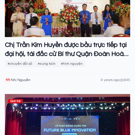
Chị Trần Kim Huyền được bầu trực tiếp tại
đại hội, tái đắc cử Bí thư Quận Đoàn Hoàn
Kiếm
#chuyển đổi số
#xung kích
#tình nguyện
Nhi Nguyễn
4 years ago
645
NN
Giới trẻ