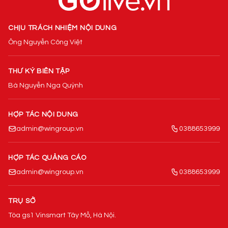
CHỊU TRÁCH NHIỆM NỘI DUNG
Ông Nguyễn Công Việt
THƯ KÝ BIÊN TẬP
Bà Nguyễn Nga Quỳnh
HỢP TÁC NỘI DUNG
admin@wingroup.vn
0388653999
HỢP TÁC QUẢNG CÁO
admin@wingroup.vn
0388653999
TRỤ SỞ
Tòa gs1 Vinsmart Tây Mỗ, Hà Nội.