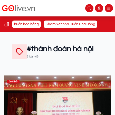
huấn hoa hồng
Khám xét nhà Huấn Hoa Hồng
#thành đoàn hà nội
2 bài viết
Giới trẻ