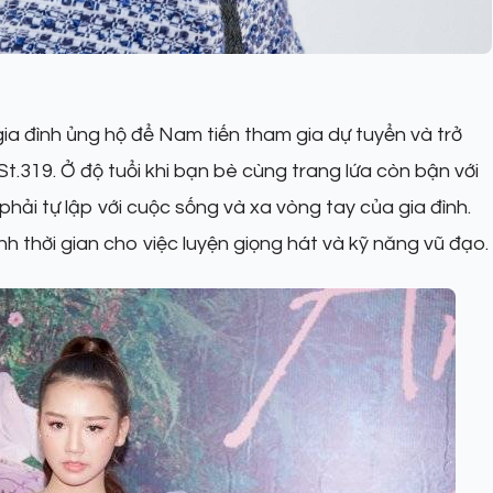
ia đình ủng hộ để Nam tiến tham gia dự tuyển và trở
 St.319. Ở độ tuổi khi bạn bè cùng trang lứa còn bận với
phải tự lập với cuộc sống và xa vòng tay của gia đình.
 thời gian cho việc luyện giọng hát và kỹ năng vũ đạo.