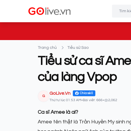
Trang chủ
Tiểu sử Sao
Tiểu sử ca sĩ Am
của làng Vpop
GoLive.Vn
Chia sẻ
0
G
Thứ tư lúc 01:53 AM
•
Bài viết: 666
•
2,062
Ca sĩ Amee là ai?
Amee tên thật là Trần Huyền My sinh nga