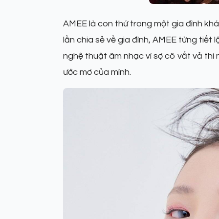
AMEE là con thứ trong một gia đình khá 
lần chia sẻ về gia đình, AMEE từng tiết
nghệ thuật âm nhạc vì sợ cô vất vả thì 
ước mơ của mình.