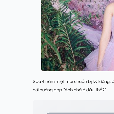
Sau 4 năm miệt mài chuẩn bị kỹ lưỡn
hơi hướng pop "Anh nhà ở đâu thế?"