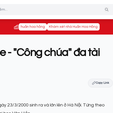
huấn hoa hồng
Khám xét nhà Huấn Hoa Hồng
ee - "Công chúa" đa tài
Copy Link
̀y 23/3/2000 sinh ra và lớn lên ở Hà Nội. Từng theo