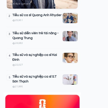
30,924 lượt xem
Tiểu sử ca sĩ Quang Anh Rhyder
2
25,951
Tiểu sử diễn viên trẻ tài năng -
3
Quang Trung
24,682
Tiểu sử và sự nghiệp ca sĩ Kai
4
Đinh
22,027
Tiểu sử và sự nghiệp ca sĩ S.T
5
Sơn Thạch
21,995