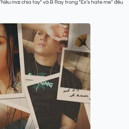
Nếu mai chia tay" và B Ray trong "Ex’s hate me" đều