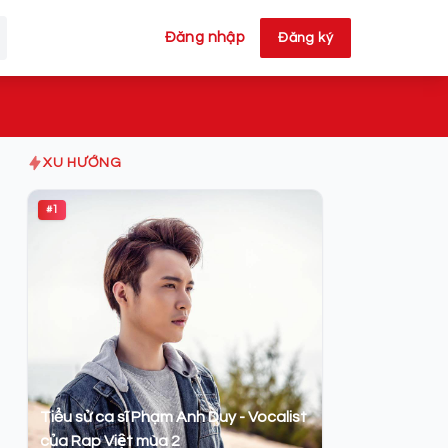
Đăng nhập
Đăng ký
XU HƯỚNG
#1
Tiểu sử ca sĩ Phạm Anh Duy - Vocalist
của Rap Việt mùa 2