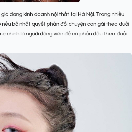
giả đang kinh doanh nội thất tại Hà Nội. Trong nhiều
 lộ nếu bố nhất quyết phản đối chuyện con gái theo đuổi
mẹ chính là người động viên để cô phấn đấu theo đuổi