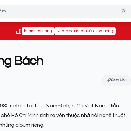
huấn hoa hồng
Khám xét nhà Huấn Hoa Hồng
àng Bách
Copy Link
80 sinh ra tại Tỉnh Nam Định, nước Việt Nam. Hiện
phố Hồ Chí Minh sinh ra vốn thuộc nhà nòi nghệ thuật.
 những album riêng.