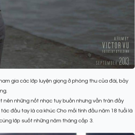
am gia các lớp luyện giọng ở phòng thu của đài, bảy
ống.
viết nên những nốt nhạc tuy buồn nhưng vẫn tràn đầy
 tác đầu tay là ca khúc Cho mối tình đầu năm 18 tuổi là
ùng lớp suốt những năm tháng cấp 3.