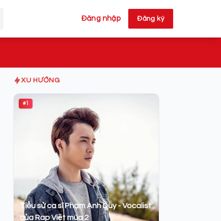
Đăng nhập
Đăng ký
XU HƯỚNG
#1
Tiểu sử ca sĩ Phạm Anh Duy - Vocalist
của Rap Việt mùa 2