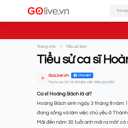
Trang chủ
Tiểu sử Sao
Tiểu sử ca sĩ Ho
GoLive.Vn
Chia sẻ
0
G
Thứ tư lúc 02:16 AM
•
Bài viết: 666
•
2,955
Ca sĩ Hoàng Bách là ai?
Hoàng Bách sinh ngày 3 tháng 8 năm 19
đang sống và làm việc chủ yếu ở Thành 
Mãi đến năm 30 tuổi anh mới ra mắt có