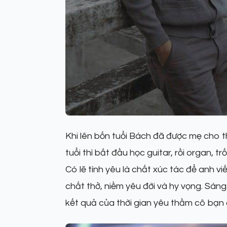
Khi lên bốn tuổi Bách đã được mẹ cho th
tuổi thì bắt đầu học guitar, rồi organ, tr
Có lẽ tình yêu là chất xúc tác để anh 
chất thở, niềm yêu đời và hy vọng. Sáng
kết quả của thời gian yêu thầm cô bạn c