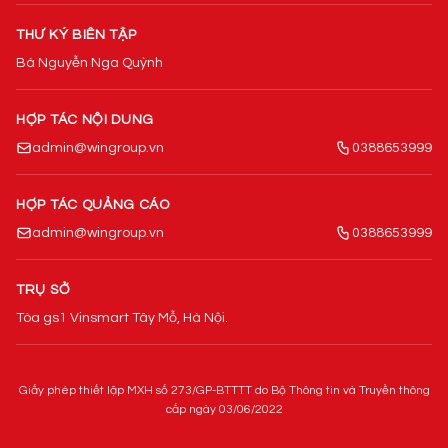
THƯ KÝ BIÊN TẬP
Bà Nguyễn Nga Quỳnh
HỢP TÁC NỘI DUNG
admin@wingroup.vn
0388653999
HỢP TÁC QUẢNG CÁO
admin@wingroup.vn
0388653999
TRỤ SỞ
Tòa gs1 Vinsmart Tây Mỗ, Hà Nội.
Giấy phép thiết lập MXH số 273/GP-BTTTT do Bộ Thông tin và Truyền thông
cấp ngày 03/06/2022