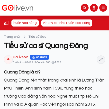
huấn hoa hồng
Khám xét nhà Huấn Hoa Hồng
Trang chủ
Tiểu sử Sao
Tiểu sử ca sĩ Quang Đông
GoLive.Vn
Chia sẻ
0
G
Thứ hai lúc 02:44 AM
•
Bài viết: 666
•
1,033
Quang Đông là ai?
Quang Đông tên thật trong khai sinh là Lương Trần
Phú Thiện. Anh sinh năm 1996, từng theo học
trường Cao đẳng Văn hóa Nghệ thuật tp Hồ Chí
Minh và là Á quân Học viện ngôi sao năm 2015.