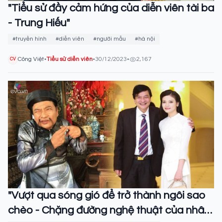
"Tiểu sử đầy cảm hứng của diễn viên tài ba
- Trung Hiếu"
#truyền hình
#diễn viên
#người mẫu
#hà nội
Công Việt
•
Tiểu sử diễn viên
•
30/12/2023
•
2,167
CV
"Vượt qua sóng gió để trở thành ngôi sao
chèo - Chặng đường nghệ thuật của nhân