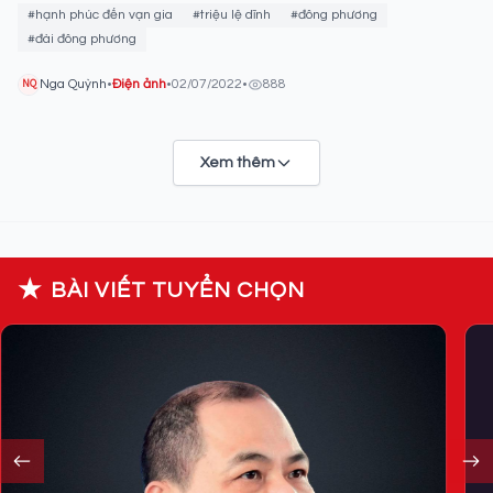
động 'ăn theo'
#hạnh phúc đến vạn gia
#triệu lệ dĩnh
#đông phương
#đài đông phương
Nga Quỳnh
•
Điện ảnh
•
02/07/2022
•
888
NQ
Xem thêm
★
BÀI VIẾT TUYỂN CHỌN