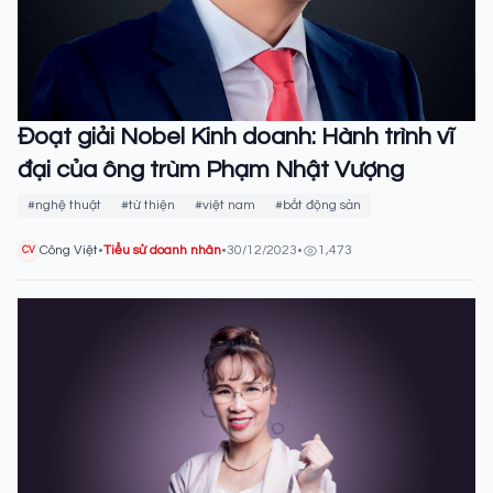
Đoạt giải Nobel Kinh doanh: Hành trình vĩ
đại của ông trùm Phạm Nhật Vượng
#nghệ thuật
#từ thiện
#việt nam
#bất động sản
Công Việt
•
Tiểu sử doanh nhân
•
30/12/2023
•
1,473
CV