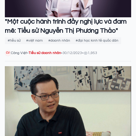
"Một cuộc hành trình đầy nghị lực và đam
mê: Tiểu sử Nguyễn Thị Phương Thảo"
#tiểu sử
#việt nam
#doanh nhân
#đại học kinh tế quốc dân
Công Việt
•
Tiểu sử doanh nhân
•
30/12/2023
•
1,953
CV