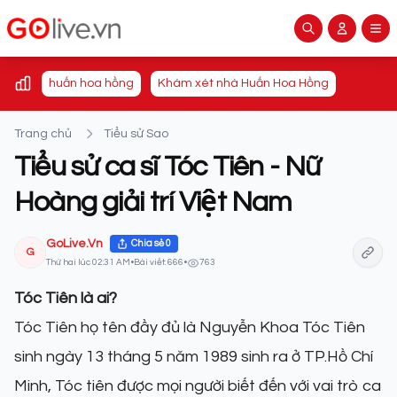
huấn hoa hồng
Khám xét nhà Huấn Hoa Hồng
Trang chủ
Tiểu sử Sao
Tiểu sử ca sĩ Tóc Tiên - Nữ
Hoàng giải trí Việt Nam
GoLive.Vn
Chia sẻ
0
G
Thứ hai lúc 02:31 AM
•
Bài viết: 666
•
763
Tóc Tiên là ai?
Tóc Tiên họ tên đầy đủ là Nguyễn Khoa Tóc Tiên
sinh ngày 13 tháng 5 năm 1989 sinh ra ở TP.Hồ Chí
Minh, Tóc tiên được mọi người biết đến với vai trò ca