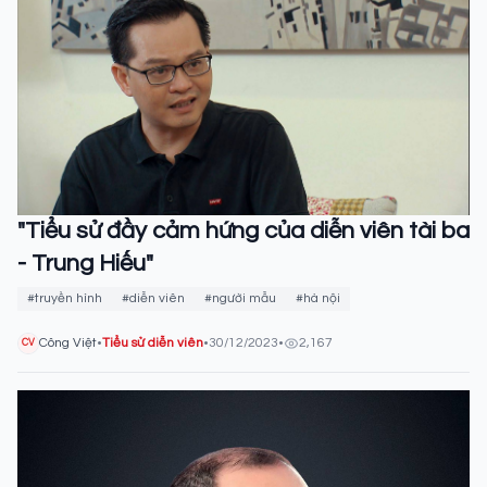
"Tiểu sử đầy cảm hứng của diễn viên tài ba
- Trung Hiếu"
#truyền hình
#diễn viên
#người mẫu
#hà nội
Công Việt
•
Tiểu sử diễn viên
•
30/12/2023
•
2,167
CV