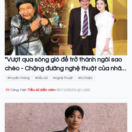
"Vượt qua sóng gió để trở thành ngôi sao
chèo - Chặng đường nghệ thuật của nhân
vật Quốc Anh"
#truyền thông
#tiểu sử
#nghệ thuật
#từ thiện
Công Việt
•
Tiểu sử diễn viên
•
30/12/2023
•
1,220
CV