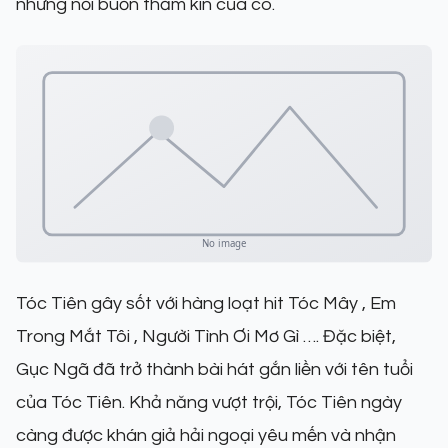
những nỗi buồn thầm kín của cô.
Tóc Tiên gây sốt với hàng loạt hit Tóc Mây , Em
Trong Mắt Tôi , Người Tình Ơi Mơ Gì …. Đặc biệt,
Gục Ngã đã trở thành bài hát gắn liền với tên tuổi
của Tóc Tiên. Khả năng vượt trội, Tóc Tiên ngày
càng được khán giả hải ngoại yêu mến và nhận