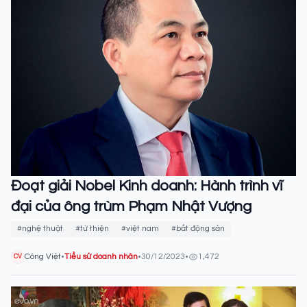
Đoạt giải Nobel Kinh doanh: Hành trình vĩ
đại của ông trùm Phạm Nhật Vượng
#nghệ thuật
#từ thiện
#việt nam
#bất động sản
Công Việt
•
Tiểu sử doanh nhân
•
30/12/2023
•
1,472
CV