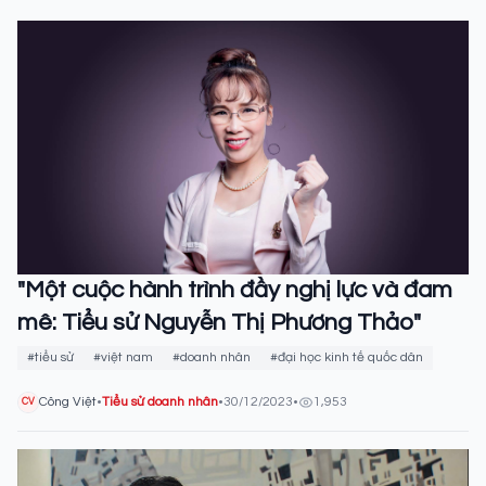
"Một cuộc hành trình đầy nghị lực và đam
mê: Tiểu sử Nguyễn Thị Phương Thảo"
#tiểu sử
#việt nam
#doanh nhân
#đại học kinh tế quốc dân
Công Việt
•
Tiểu sử doanh nhân
•
30/12/2023
•
1,953
CV