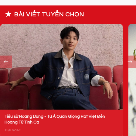
★
BÀI VIẾT TUYỂN CHỌN
Tiểu sử Hoàng Dũng - Từ Á Quân Giọng Hát Việt Đến
Hoàng Tử Tình Ca
15/07/2026