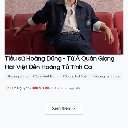
Tiểu sử Hoàng Dũng - Từ Á Quân Giọng
Hát Việt Đến Hoàng Tử Tình Ca
#hoàng dung
#Ca sĩ Việt Nam
#Giọng hát Việt
#Hoàng tử tình ca
Đức Nguyên
•
Tiểu sử Sao
•
15/07/2026
•
145
ĐN
Xem thêm