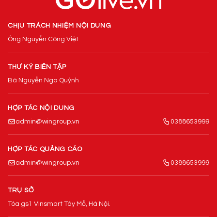
CHỊU TRÁCH NHIỆM NỘI DUNG
Ông Nguyễn Công Việt
THƯ KÝ BIÊN TẬP
Bà Nguyễn Nga Quỳnh
HỢP TÁC NỘI DUNG
admin@wingroup.vn
0388653999
HỢP TÁC QUẢNG CÁO
admin@wingroup.vn
0388653999
TRỤ SỞ
Tòa gs1 Vinsmart Tây Mỗ, Hà Nội.