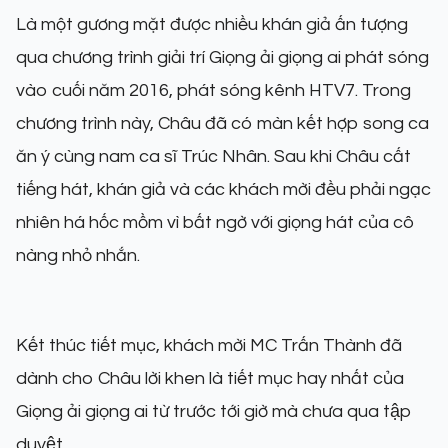
Là một gương mặt được nhiều khán giả ấn tượng
qua chương trình giải trí Giọng ải giọng ai phát sóng
vào cuối năm 2016, phát sóng kênh HTV7. Trong
chương trình này, Châu đã có màn kết hợp song ca
ăn ý cùng nam ca sĩ Trúc Nhân. Sau khi Châu cất
tiếng hát, khán giả và các khách mời đều phải ngạc
nhiên há hốc mồm vì bất ngờ với giọng hát của cô
nàng nhỏ nhắn.
Kết thúc tiết mục, khách mời MC Trấn Thành đã
dành cho Châu lời khen là tiết mục hay nhất của
Giọng ải giọng ai từ trước tới giờ mà chưa qua tập
duyệt.