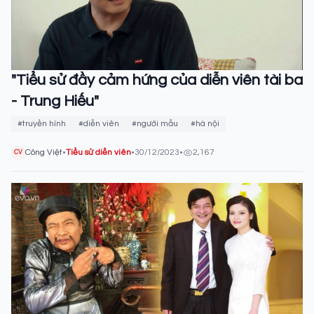
"Tiểu sử đầy cảm hứng của diễn viên tài ba
- Trung Hiếu"
#truyền hình
#diễn viên
#người mẫu
#hà nội
Công Việt
•
Tiểu sử diễn viên
•
30/12/2023
•
2,167
CV