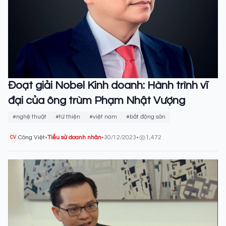
Đoạt giải Nobel Kinh doanh: Hành trình vĩ
đại của ông trùm Phạm Nhật Vượng
#nghệ thuật
#từ thiện
#việt nam
#bất động sản
Công Việt
•
Tiểu sử doanh nhân
•
30/12/2023
•
1,472
CV