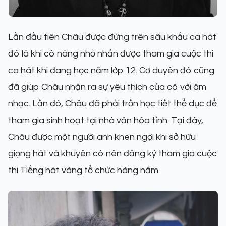
Lần đầu tiên Châu được đứng trên sâu khấu ca hát
đó là khi cô nàng nhỏ nhắn được tham gia cuộc thi
ca hát khi đang học năm lớp 12. Cơ duyên đó cũng
đã giúp Châu nhận ra sự yêu thích của cô với âm
nhạc. Lần đó, Châu đã phải trốn học tiết thể dục để
tham gia sinh hoạt tại nhà văn hóa tỉnh. Tại đây,
Châu được một người anh khen ngợi khi sở hữu
giọng hát và khuyên cô nên đăng ký tham gia cuộc
thi Tiếng hát vàng tổ chức hàng năm.