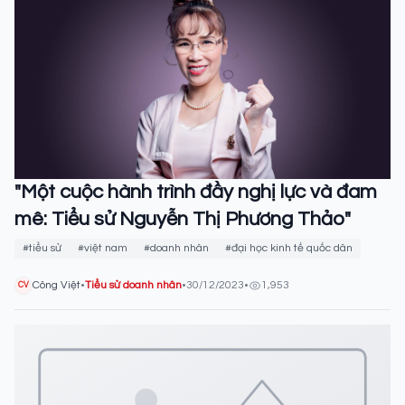
"Một cuộc hành trình đầy nghị lực và đam
mê: Tiểu sử Nguyễn Thị Phương Thảo"
#tiểu sử
#việt nam
#doanh nhân
#đại học kinh tế quốc dân
Công Việt
•
Tiểu sử doanh nhân
•
30/12/2023
•
1,953
CV