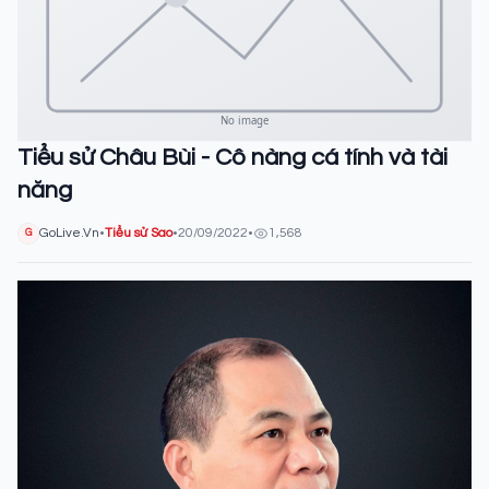
Tiểu sử Châu Bùi - Cô nàng cá tính và tài
năng
GoLive.Vn
•
Tiểu sử Sao
•
20/09/2022
•
1,568
G