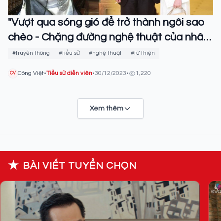
"Vượt qua sóng gió để trở thành ngôi sao
chèo - Chặng đường nghệ thuật của nhân
vật Quốc Anh"
#truyền thông
#tiểu sử
#nghệ thuật
#từ thiện
Công Việt
•
Tiểu sử diễn viên
•
30/12/2023
•
1,220
CV
Xem thêm
★
BÀI VIẾT TUYỂN CHỌN