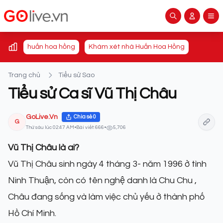
huấn hoa hồng
Khám xét nhà Huấn Hoa Hồng
Trang chủ
Tiểu sử Sao
Tiểu sử Ca sĩ Vũ Thị Châu
GoLive.Vn
Chia sẻ
0
G
Thứ sáu lúc 02:47 AM
•
Bài viết: 666
•
5,706
Vũ Thị Châu là ai?
Vũ Thị Châu sinh ngày 4 tháng 3- năm 1996 ở tình
Ninh Thuận, còn có tên nghệ danh là Chu Chu ,
Châu đang sống và làm việc chủ yếu ở thành phố
Hồ Chí Minh.