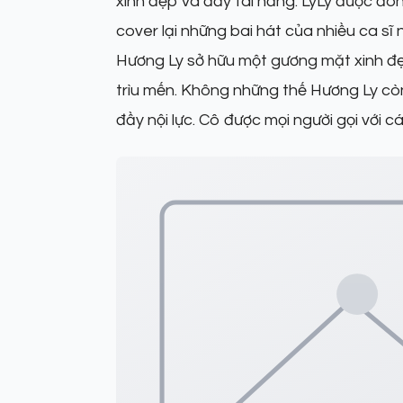
xinh đẹp và đầy tài năng. LyLy được đ
cover lại những bai hát của nhiều ca sĩ n
Hương Ly sở hữu một gương mặt xinh đẹp
trìu mến. Không những thế Hương Ly c
đầy nội lực. Cô được mọi người gọi với c