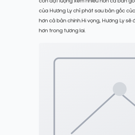
còn đạt lượng xem nhiều hơn cả bản gốc
của Hương Ly chỉ phát sau bản gốc củ
hơn cả bản chính.Hi vọng, Hương Ly sẽ 
hơn trong tương lai.