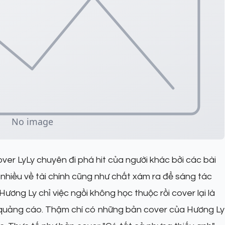
ver LyLy chuyên đi phá hit của người khác bởi các bài
nhiều về tài chính cũng như chất xám ra để sáng tác
ơng Ly chỉ việc ngồi không học thuộc rồi cover lại là
n quảng cáo. Thậm chí có những bản cover của Hương Ly