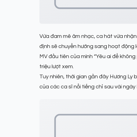
Vừa đam mê âm nhạc, ca hát vừa nhận đ
định sẽ chuyển hướng sang hoạt động la
MV đầu tiên của mình “Yêu ai để khôn
triệu lượt xem.
Tuy nhiên, thời gian gần đây Hương Ly bị
của các ca sĩ nổi tiếng chỉ sau vài ngà