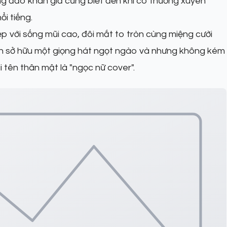
ông đảo khán giả cũng biết đến khi cô thường xuyên
ổi tiếng.
 với sống mũi cao, đôi mắt to tròn cùng miệng cười
òn sở hữu một giọng hát ngọt ngào và nhưng không kém
ái tên thân mật là "ngọc nữ cover".