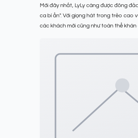
Mới đây nhất, LyLy càng được đông đảo k
ca bí ẩn". Với giọng hát trong trẻo ca
các khách mời cũng như toàn thể khán gi