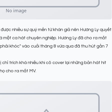
ược nhiều sự quý mến từ khán giả nên Hương Ly quyết
̀ một ca hát chuyên nghiệp. Hương Ly đã cho ra mắt
g phải khóc" vào cuối tháng 8 vừa qua đã thu hút gần 7
 chỉ trích khá nhiều khi cô cover lại những bản hát hit
y họ cho ra mắt MV.