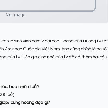
hi còn là sinh viên năm 2 đại học. Chồng của Hương Ly tốt
n Âm nhạc Quốc gia Việt Nam. Anh cũng chính là người
g của Ly. Hiện gia đình nhỏ của Ly đã có thêm hai cậu
iêu, bao nhiêu tuổi?
9 tuổi).
 giáp/ cung hoàng đạo gì?