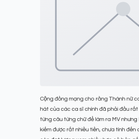
Cộng đồng mạng cho rằng Thánh nữ co
hát của các ca sĩ chính đã phải đầu rất 
từng câu từng chữ để làm ra MV nhưng Hư
kiếm được rất nhiều tiền, chưa tính đế