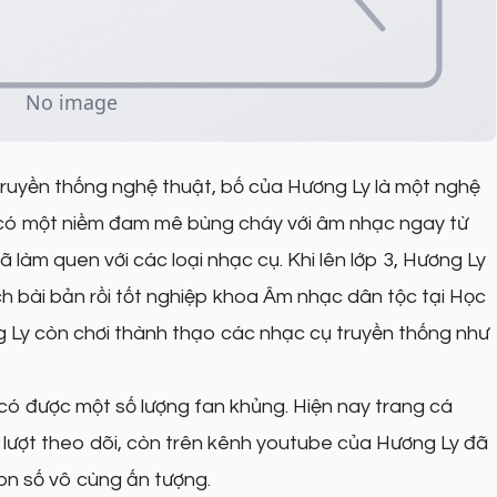
 truyền thống nghệ thuật, bố của Hương Ly là một nghệ
g có một niềm đam mê bùng cháy với âm nhạc ngay từ
đã làm quen với các loại nhạc cụ. Khi lên lớp 3, Hương Ly
ch bài bản rồi tốt nghiệp khoa Âm nhạc dân tộc tại Học
y còn chơi thành thạo các nhạc cụ truyền thống như
có được một số lượng fan khủng. Hiện nay trang cá
u lượt theo dõi, còn trên kênh youtube của Hương Ly đã
con số vô cùng ấn tượng.