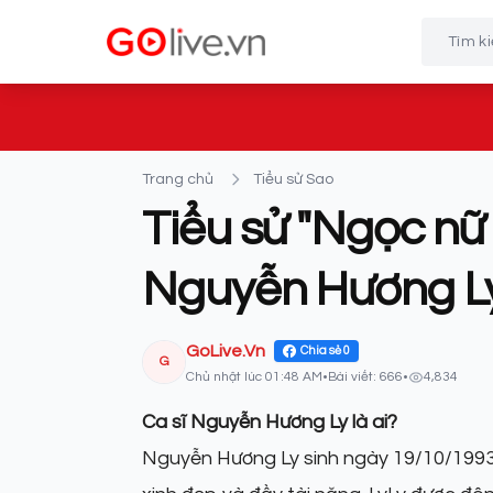
Trang chủ
Tiểu sử Sao
Tiểu sử "Ngọc nữ
Nguyễn Hương L
GoLive.Vn
Chia sẻ
0
G
Chủ nhật lúc 01:48 AM
•
Bài viết: 666
•
4,834
Ca sĩ Nguyễn Hương Ly là ai?
Nguyễn Hương Ly sinh ngày 19/10/1993 sin