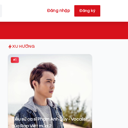
Đăng nhập
Đăng ký
XU HƯỚNG
#1
Tiểu sử ca sĩ Phạm Anh Duy - Vocalist
của Rap Việt mùa 2