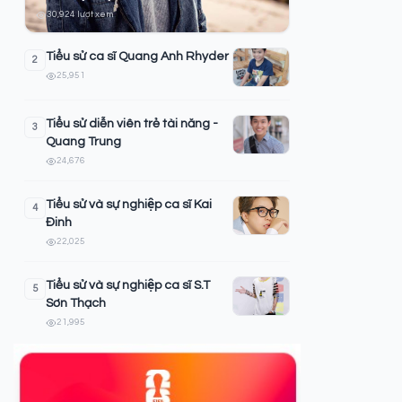
30,924 lượt xem
Tiểu sử ca sĩ Quang Anh Rhyder
2
25,951
Tiểu sử diễn viên trẻ tài năng -
3
Quang Trung
24,676
Tiểu sử và sự nghiệp ca sĩ Kai
4
Đinh
22,025
Tiểu sử và sự nghiệp ca sĩ S.T
5
Sơn Thạch
21,995