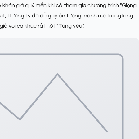
hán giả quý mến khi cô tham gia chương trình "Giọng
o vút, Hương Ly đã để gây ấn tượng mạnh mẽ trong lòng
ả với ca khúc rất hót "Từng yêu".