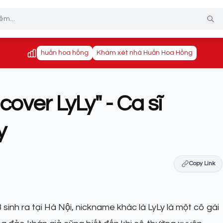
huấn hoa hồng
Khám xét nhà Huấn Hoa Hồng
 cover LyLy" - Ca sĩ
y
Copy Link
h ra tại Hà Nội, nickname khác là LyLy là một cô gái