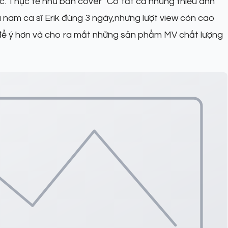
. Thực tế như bản cover "Có tất cả nhưng thiếu anh"
a nam ca sĩ
Erik
đúng 3 ngày,nhưng lượt view còn cao
để ý hơn và cho ra mắt những sản phẩm MV chất lượng