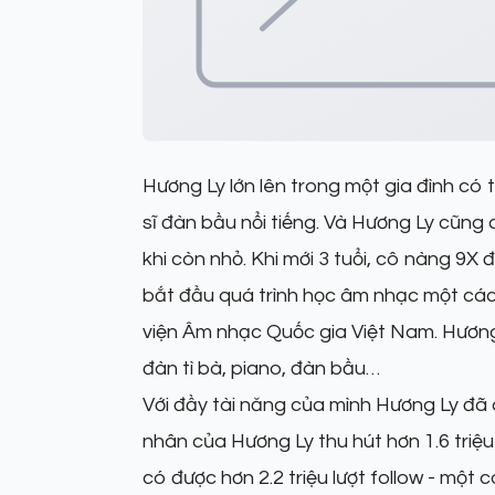
Hương Ly lớn lên trong một gia đình có
sĩ đàn bầu nổi tiếng. Và Hương Ly cũn
khi còn nhỏ. Khi mới 3 tuổi, cô nàng 9X 
bắt đầu quá trình học âm nhạc một cá
viện Âm nhạc Quốc gia Việt Nam. Hương L
đàn tì bà, piano, đàn bầu…
Với đầy tài năng của mình Hương Ly đã 
nhân của Hương Ly thu hút hơn 1.6 triệ
có được hơn 2.2 triệu lượt follow - một 