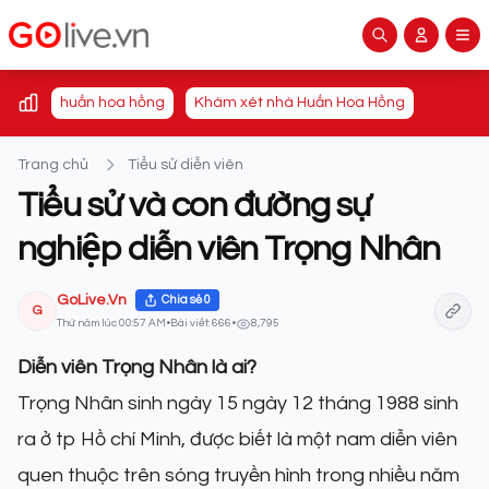
huấn hoa hồng
Khám xét nhà Huấn Hoa Hồng
Trang chủ
Tiểu sử diễn viên
Tiểu sử và con đường sự
nghiệp diễn viên Trọng Nhân
GoLive.Vn
Chia sẻ
0
G
Thứ năm lúc 00:57 AM
•
Bài viết: 666
•
8,795
Diễn viên Trọng Nhân là ai?
Trọng Nhân sinh ngày 15 ngày 12 tháng 1988 sinh
ra ở tp Hồ chí Minh, được biết là một nam diễn viên
quen thuộc trên sóng truyền hình trong nhiều năm