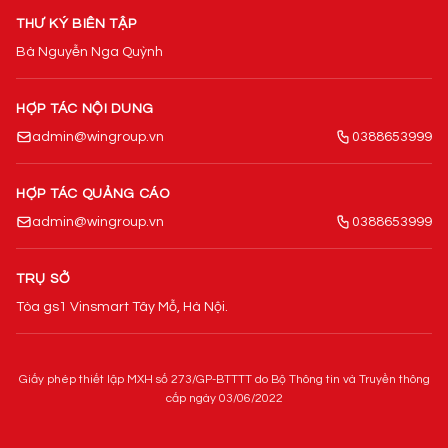
THƯ KÝ BIÊN TẬP
Bà Nguyễn Nga Quỳnh
HỢP TÁC NỘI DUNG
admin@wingroup.vn
0388653999
HỢP TÁC QUẢNG CÁO
admin@wingroup.vn
0388653999
TRỤ SỞ
Tòa gs1 Vinsmart Tây Mỗ, Hà Nội.
Giấy phép thiết lập MXH số 273/GP-BTTTT do Bộ Thông tin và Truyền thông
cấp ngày 03/06/2022