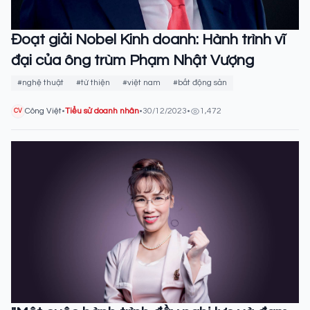
Đoạt giải Nobel Kinh doanh: Hành trình vĩ
đại của ông trùm Phạm Nhật Vượng
#nghệ thuật
#từ thiện
#việt nam
#bất động sản
Công Việt
•
Tiểu sử doanh nhân
•
30/12/2023
•
1,472
CV