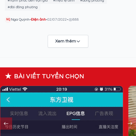
#hạnh phúc đến vạn gia
#triệu lệ dĩnh
#đông phương
#đài đông phương
Nga Quỳnh
•
Điện ảnh
•
02/07/2022
•
888
NQ
Xem thêm
★
BÀI VIẾT TUYỂN CHỌN