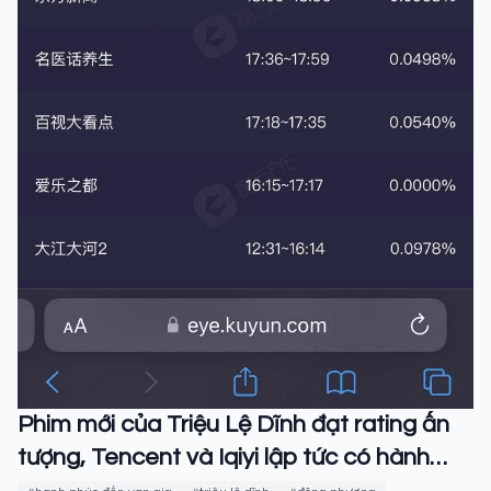
Phim mới của Triệu Lệ Dĩnh đạt rating ấn
tượng, Tencent và Iqiyi lập tức có hành
động 'ăn theo'