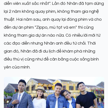
diễn viên xuất sắc nhất". Lần đó Nhân đã tạm dừng
lại 2 năm không quay phim, không tham gia nghệ
thuật. Hai năm sau, anh quay lại đóng phim và cho
đến dự án phim "Zippo, mù tạt và em" thì cũng
không tham gia dự án nào nữa. Có nhiều lời mời từ
các đạo diễn nhưng Nhân anh đều từ chối. Thời
gian đó, Nhân đã đi du lịch để khám phá những
điều thú vị cũng như để cân bằng cuộc sống bình
yên của mình.