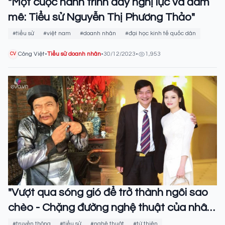
"Một cuộc hành trình đầy nghị lực và đam
mê: Tiểu sử Nguyễn Thị Phương Thảo"
#tiểu sử
#việt nam
#doanh nhân
#đại học kinh tế quốc dân
Công Việt
•
Tiểu sử doanh nhân
•
30/12/2023
•
1,953
CV
"Vượt qua sóng gió để trở thành ngôi sao
chèo - Chặng đường nghệ thuật của nhân
vật Quốc Anh"
#truyền thông
#tiểu sử
#nghệ thuật
#từ thiện