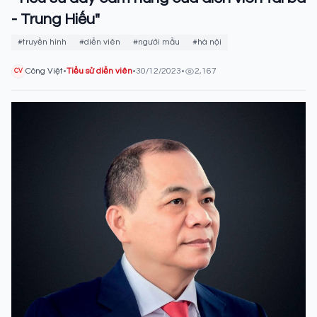
- Trung Hiếu"
#truyền hình
#diễn viên
#người mẫu
#hà nội
Công Việt
•
Tiểu sử diễn viên
•
30/12/2023
•
2,167
CV