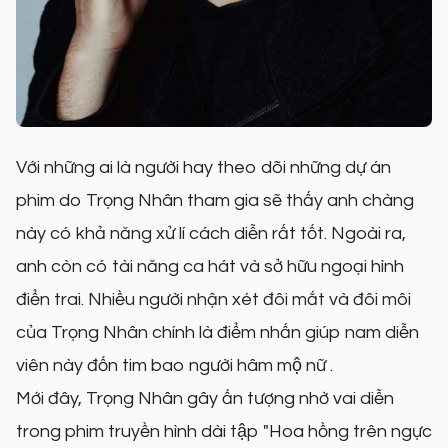
Với những ai là người hay theo dõi những dự án
phim do Trọng Nhân tham gia sẽ thấy anh chàng
này có khả năng xử lí cách diễn rất tốt. Ngoài ra,
anh còn có tài năng ca hát và sở hữu ngoại hình
điển trai. Nhiều người nhận xét đôi mắt và đôi môi
của Trọng Nhân chính là điểm nhấn giúp nam diễn
viên này đốn tim bao người hâm mộ nữ .
Mới đây, Trọng Nhân gây ấn tượng nhờ vai diễn
trong phim truyền hình dài tập "Hoa hồng trên ngực