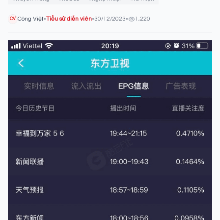
Công Việt
•
Tiểu sử diễn viên
•
30/12/2023
•
1,220
CV