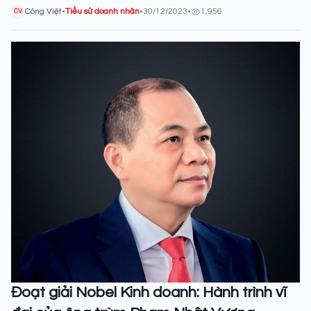
Công Việt
•
Tiểu sử doanh nhân
•
30/12/2023
•
1,956
CV
Đoạt giải Nobel Kinh doanh: Hành trình vĩ