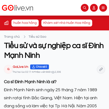
huấn hoa hồng
Khám xét nhà Huấn Hoa Hồng
Trang chủ
Tiểu sử Sao
Tiểu sử và sự nghiệp ca sĩ Đinh
Mạnh Ninh
GoLive.Vn
Chia sẻ
0
G
Thứ hai lúc 02:17 AM
•
Bài viết: 666
•
2,306
Ca sĩ Đinh Mạnh Ninh là ai?
Đinh Mạnh Ninh sinh ngày 25 tháng 7 năm 1989
sinh ratại tỉnh Bắc Giang, Việt Nam. Hiện tại anh
đang sống và làm việc tại Tp Hà Nội. Năm 2005