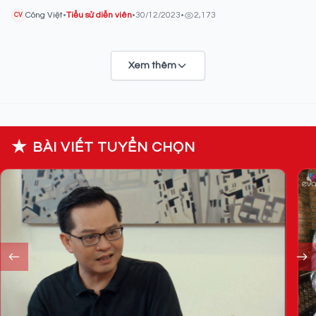
Công Việt
•
Tiểu sử diễn viên
•
30/12/2023
•
2,173
CV
Xem thêm
★
BÀI VIẾT TUYỂN CHỌN