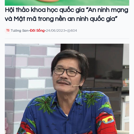
Hội thảo khoa học quốc gia “An ninh mạng
và Mật mã trong nền an ninh quốc gia”
Tường San
•
Đời Sống
•
24/06/2023
•
604
TS