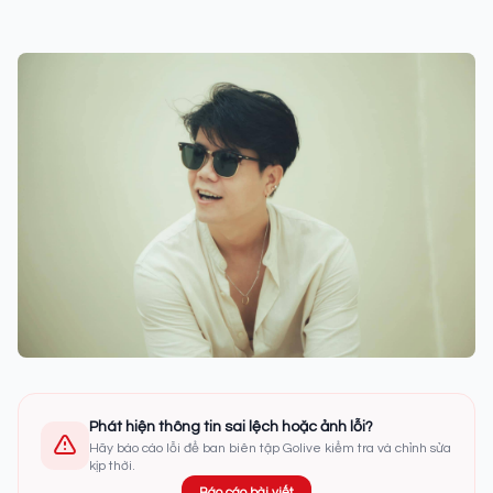
Phát hiện thông tin sai lệch hoặc ảnh lỗi?
Hãy báo cáo lỗi để ban biên tập Golive kiểm tra và chỉnh sửa
kịp thời.
Báo cáo bài viết