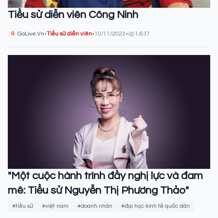
Tiểu sử diễn viên Công Ninh
GoLive.Vn
•
Tiểu sử diễn viên
•
10/11/2022
•
1,637
G
"Một cuộc hành trình đầy nghị lực và đam
mê: Tiểu sử Nguyễn Thị Phương Thảo"
#tiểu sử
#việt nam
#doanh nhân
#đại học kinh tế quốc dân