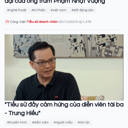
đại của ông trùm Phạm Nhật Vượng
#nghệ thuật
#từ thiện
#việt nam
#bất động sản
Công Việt
•
Tiểu sử doanh nhân
•
30/12/2023
•
1,476
CV
"Tiểu sử đầy cảm hứng của diễn viên tài ba
- Trung Hiếu"
#truyền hình
#diễn viên
#người mẫu
#hà nội