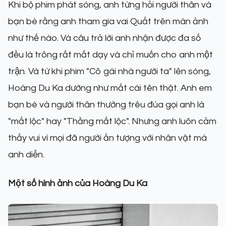
Khi bộ phim phát sóng, anh từng hỏi người thân và
bạn bè rằng anh tham gia vai Quất trên màn ảnh
như thế nào. Và câu trả lời anh nhận được đa số
đều là trông rất mất dạy và chỉ muốn cho anh một
trận. Và từ khi phim "Cô gái nhà người ta" lên sóng,
Hoàng Du Ka dường như mất cái tên thật. Anh em
bạn bè và người thân thường trêu đùa gọi anh là
"mất lộc" hay "Thằng mất lộc". Nhưng anh luôn cảm
thấy vui vì mọi đã người ấn tượng với nhân vật mà
anh diễn.
Một số hình ảnh của Hoàng Du Ka