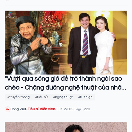
"Vượt qua sóng gió để trở thành ngôi sao
chèo - Chặng đường nghệ thuật của nhân
vật Quốc Anh"
#truyền thông
#tiểu sử
#nghệ thuật
#từ thiện
Công Việt
•
Tiểu sử diễn viên
•
30/12/2023
•
1,220
CV