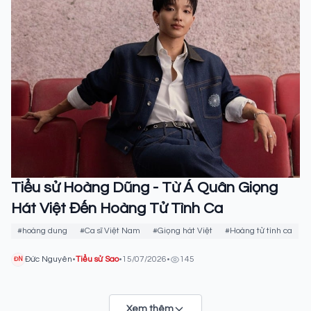
Tiểu sử Hoàng Dũng - Từ Á Quân Giọng
Hát Việt Đến Hoàng Tử Tình Ca
#hoàng dung
#Ca sĩ Việt Nam
#Giọng hát Việt
#Hoàng tử tình ca
Đức Nguyên
•
Tiểu sử Sao
•
15/07/2026
•
145
ĐN
Xem thêm