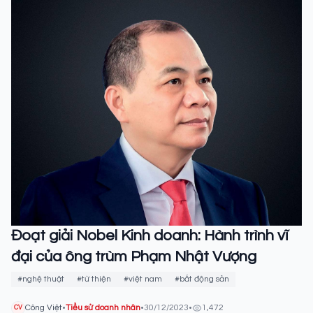
Đoạt giải Nobel Kinh doanh: Hành trình vĩ
đại của ông trùm Phạm Nhật Vượng
#nghệ thuật
#từ thiện
#việt nam
#bất động sản
Công Việt
•
Tiểu sử doanh nhân
•
30/12/2023
•
1,472
CV