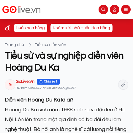
huấn hoa hồng
Khám xét nhà Huấn Hoa Hồng
Trang chủ
Tiểu sử diễn viên
Tiểu sử và sự nghiệp diễn viên
Hoàng Du Ka
GoLive.Vn
Chia sẻ
1
G
Thứ năm lúc 06:56 AM
•
Bài viết: 666
•
5,597
Diễn viên Hoàng Du Ka là ai?
Hoàng Du Ka sinh năm 1988 sinh ra và lớn lên ở Hà
Nội. Lớn lên trong một gia đình có ba đời đều làm
nghệ thuật. Bà nội anh là nghệ sĩ cải lương nổi tiếng