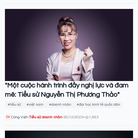
"Một cuộc hành trình đầy nghị lực và đam
mê: Tiểu sử Nguyễn Thị Phương Thảo"
#tiểu sử
#việt nam
#doanh nhân
#đại học kinh tế quốc dân
Công Việt
•
Tiểu sử doanh nhân
•
30/12/2023
•
1,953
CV