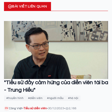
BÀI VIẾT LIÊN QUAN
"Tiểu sử đầy cảm hứng của diễn viên tài ba
- Trung Hiếu"
#truyền hình
#diễn viên
#người mẫu
#hà nội
Công Việt
•
Tiểu sử diễn viên
•
30/12/2023
•
2,166
CV