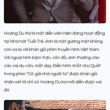
Hoàng Du Ka là một diễn viên hiện đang hoạt động
tại Nhà hát Tuổi Trẻ. Anh là một gương mặt không
còn xa lạ với khán giả phim truyền hình Việt Nam.
Với ngoại hình bặm trợn, côn đồ, anh thường vào
các vai du côn, mất dạy. Điển hình nhất như Quất
trong phim "Cô gái nhà người ta" được khán giả
nhận xét là chỉ có Hoàng Du ka mới diễn được vai
đó.