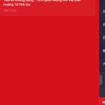
Phim mới của Triệu Lệ Dĩnh đạt rating ấn tượng, Tencent và