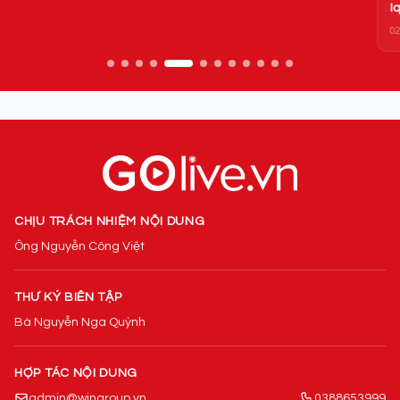
Iqiyi lập tức có hành động 'ăn theo'
02/07/2022
CHỊU TRÁCH NHIỆM NỘI DUNG
Ông Nguyễn Công Việt
THƯ KÝ BIÊN TẬP
Bà Nguyễn Nga Quỳnh
HỢP TÁC NỘI DUNG
admin@wingroup.vn
0388653999