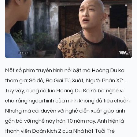
Một số phim truyền hình nổi bật mà Hoàng Du ka
tham gia: Số đỏ, Ba Giai Tú Xuất, Người Phán Xử….
Tuy vậy, cũng có lúc Hoàng Du Ka rời bò nghề vì
cho rằng ngoại hình của mình không đủ tiêu chuẩn.
Nhưng mà cái duyên với nghề diễn xuất giúp anh
gắn bó với nghề này hơn 10 năm nay. Anh hiện là
thành viên Đoàn kích 2 của Nhà hát Tuổi Trẻ