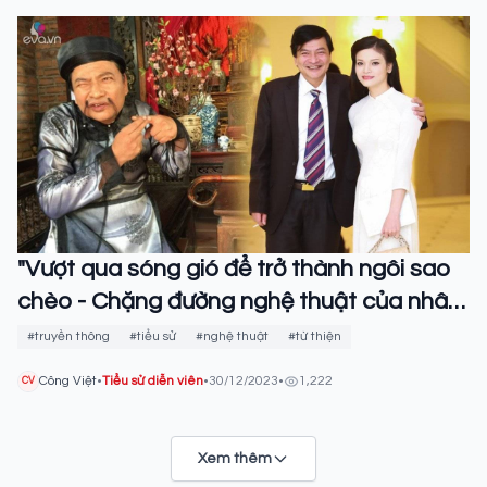
"Vượt qua sóng gió để trở thành ngôi sao
chèo - Chặng đường nghệ thuật của nhân
vật Quốc Anh"
#truyền thông
#tiểu sử
#nghệ thuật
#từ thiện
Công Việt
•
Tiểu sử diễn viên
•
30/12/2023
•
1,222
CV
Xem thêm