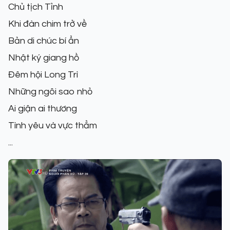
Chủ tịch Tỉnh
Khi đàn chim trở về
Bản di chúc bí ẩn
Nhật ký giang hồ
Đêm hội Long Trì
Những ngôi sao nhỏ
Ai giận ai thương
Tình yêu và vực thẳm
...