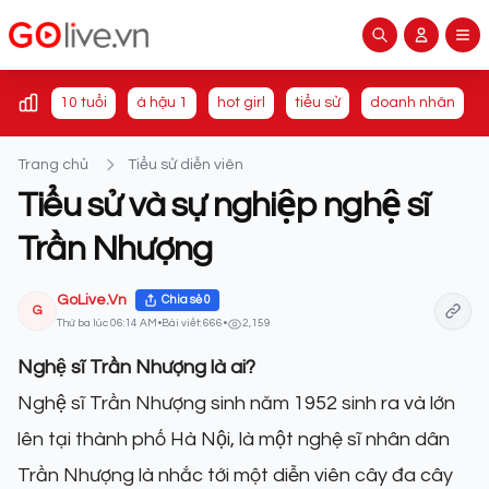
10 tuổi
á hậu 1
hot girl
tiểu sử
doanh nhân
Trang chủ
Tiểu sử diễn viên
Tiểu sử và sự nghiệp nghệ sĩ
Trần Nhượng
GoLive.Vn
Chia sẻ
0
G
Thứ ba lúc 06:14 AM
•
Bài viết: 666
•
2,159
Nghệ sĩ Trần Nhượng là ai?
Nghệ sĩ Trần Nhượng sinh năm 1952 sinh ra và lớn
lên tại thành phố Hà Nội, là một nghệ sĩ nhân dân
Trần Nhượng là nhắc tới một diễn viên cây đa cây