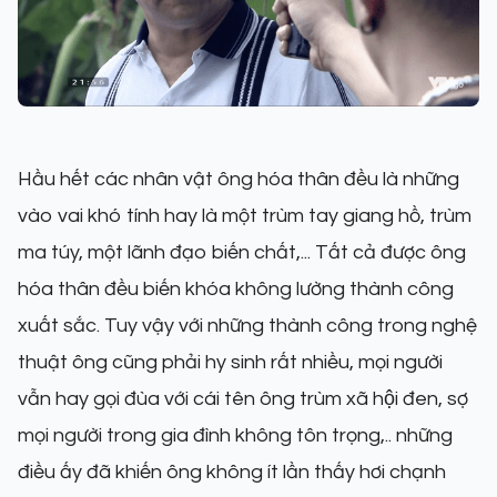
Hầu hết các nhân vật ông hóa thân đều là những
vào vai khó tính hay là một trùm tay giang hồ, trùm
ma túy, một lãnh đạo biến chất,... Tất cả được ông
hóa thân đều biến khóa không lường thành công
xuất sắc. Tuy vậy với những thành công trong nghệ
thuật ông cũng phải hy sinh rất nhiều, mọi người
vẫn hay gọi đùa với cái tên ông trùm xã hội đen, sợ
mọi người trong gia đình không tôn trọng,.. những
điều ấy đã khiến ông không ít lần thấy hơi chạnh