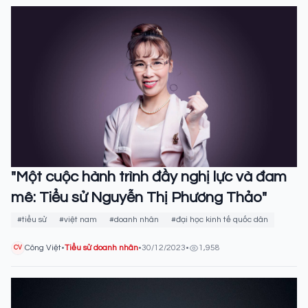
"Một cuộc hành trình đầy nghị lực và đam
mê: Tiểu sử Nguyễn Thị Phương Thảo"
#tiểu sử
#việt nam
#doanh nhân
#đại học kinh tế quốc dân
Công Việt
•
Tiểu sử doanh nhân
•
30/12/2023
•
1,958
CV