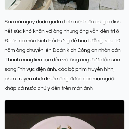
Sau cái ngày được gọi là định mệnh đó dù gia đình
hết sức khó khăn với ông nhưng ông vẫn kiên trì ở
Đoàn ca múa kịch Hải Hưng để hoạt động, sau 10
năm ông chuyển lên Đoàn kịch Công an nhân dân.
Thành công liên tục đến với ông ông được lấn sân
sang lĩnh vực điện ảnh, các bộ phim truyền hình,
phim truyện nhựa khiến ông được các mọi người
khắp cả nước chú ý đến trên màn ảnh.