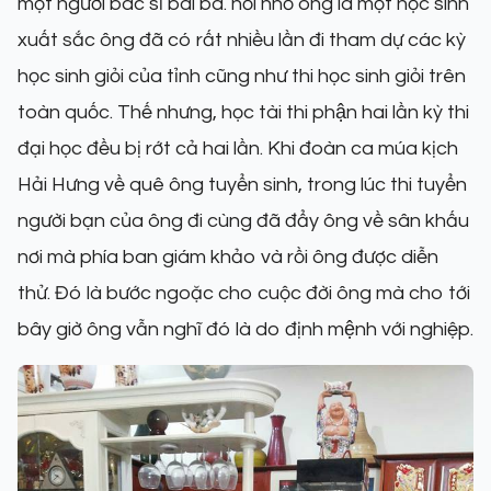
một người bác sĩ bài ba. hồi nhỏ ông là một học sinh
xuất sắc ông đã có rất nhiều lần đi tham dự các kỳ
học sinh giỏi của tỉnh cũng như thi học sinh giỏi trên
toàn quốc. Thế nhưng, học tài thi phận hai lần kỳ thi
đại học đều bị rớt cả hai lần. Khi đoàn ca múa kịch
Hải Hưng về quê ông tuyển sinh, trong lúc thi tuyển
người bạn của ông đi cùng đã đẩy ông về sân khấu
nơi mà phía ban giám khảo và rồi ông được diễn
thử. Đó là bước ngoặc cho cuộc đời ông mà cho tới
bây giờ ông vẫn nghĩ đó là do định mệnh với nghiệp.