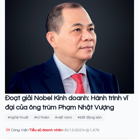
Đoạt giải Nobel Kinh doanh: Hành trình vĩ
đại của ông trùm Phạm Nhật Vượng
#nghệ thuật
#từ thiện
#việt nam
#bất động sản
Công Việt
•
Tiểu sử doanh nhân
•
30/12/2023
•
1,479
CV