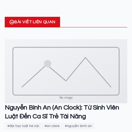
BÀI VIẾT LIÊN QUAN
Nguyễn Bình An (An Clock): Từ Sinh Viên
Luật Đến Ca Sĩ Trẻ Tài Năng
#đại học luật hà nội
#an clock
#nguyễn bình an