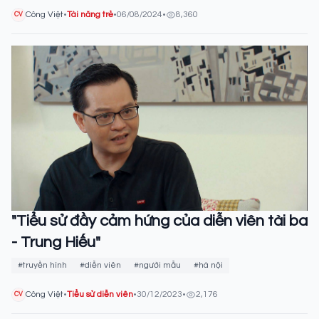
Công Việt
•
Tài năng trẻ
•
06/08/2024
•
8,360
CV
"Tiểu sử đầy cảm hứng của diễn viên tài ba
- Trung Hiếu"
#truyền hình
#diễn viên
#người mẫu
#hà nội
Công Việt
•
Tiểu sử diễn viên
•
30/12/2023
•
2,176
CV