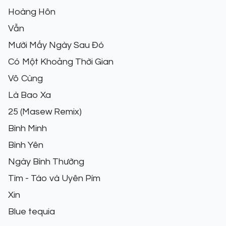
Hoàng Hôn
Vẫn
Mười Mấy Ngày Sau Đó
Có Một Khoảng Thời Gian
Vô Cùng
Là Bao Xa
25 (Masew Remix)
Bình Minh
Bình Yên
Ngày Bình Thường
Tìm - Táo và Uyên Pím
Xin
Blue tequia