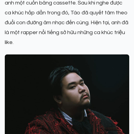
anh một cuốn băng cassette. Sau khi nghe được
ca khúc hấp dẫn trong đó, Táo đã quyết tâm theo
đuổi con đường âm nhạc đến cùng. Hiện tại, anh đã
là một rapper nổi tiếng sở hữu những ca khúc triệu
like.