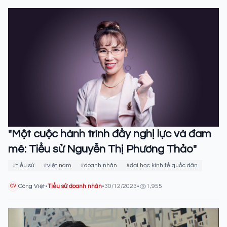
"Một cuộc hành trình đầy nghị lực và đam
mê: Tiểu sử Nguyễn Thị Phương Thảo"
#tiểu sử
#việt nam
#doanh nhân
#đại học kinh tế quốc dân
Công Việt
•
Tiểu sử doanh nhân
•
30/12/2023
•
1,955
CV