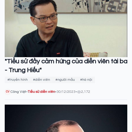
"Tiểu sử đầy cảm hứng của diễn viên tài ba
- Trung Hiếu"
#truyền hình
#diễn viên
#người mẫu
#hà nội
Công Việt
•
Tiểu sử diễn viên
•
30/12/2023
•
2,172
CV