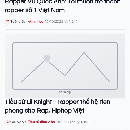
Rapper Vũ Quốc Anh: Tôi muốn trở thành
rapper số 1 Việt Nam
Tường San
•
Âm nhạc
•
18/10/2022
•
1,841
TS
Tiểu sử Lil Knight - Rapper thế hệ tiên
phong cho Rap, Hiphop Việt
GoLive.Vn
•
Tiểu sử diễn viên
•
28/09/2022
•
1,463
G