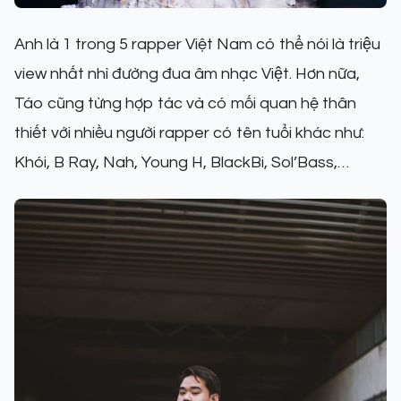
Anh là 1 trong 5 rapper Việt Nam có thể nói là triệu
view nhất nhì đường đua âm nhạc Việt. Hơn nữa,
Táo cũng từng hợp tác và có mối quan hệ thân
thiết với nhiều người rapper có tên tuổi khác như:
Khói, B Ray, Nah, Young H, BlackBi, Sol’Bass,…