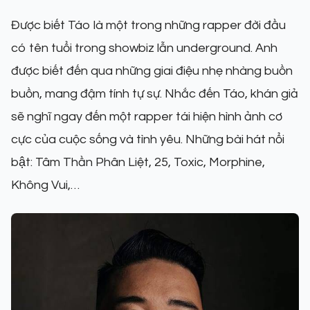
Được biết Táo là một trong những rapper đời đầu
có tên tuổi trong showbiz lẫn underground. Anh
được biết đến qua những giai điệu nhẹ nhàng buồn
buồn, mang đậm tính tự sự. Nhắc đến Táo, khán giả
sẽ nghĩ ngay đến một rapper tái hiện hình ảnh cơ
cực của cuộc sống và tình yêu. Những bài hát nổi
bật: Tâm Thần Phân Liệt, 25, Toxic, Morphine,
Không Vui,…