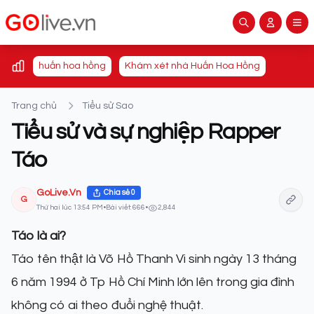
huấn hoa hồng
Khám xét nhà Huấn Hoa Hồng
Trang chủ
Tiểu sử Sao
Tiểu sử và sự nghiệp Rapper
Táo
GoLive.Vn
Chia sẻ
0
G
Thứ hai lúc 13:54 PM
•
Bài viết: 666
•
2,844
Táo là ai?
Táo tên thật là Võ Hồ Thanh Vi sinh ngày 13 tháng
6 năm 1994 ở Tp Hồ Chí Minh lớn lên trong gia đình
không có ai theo đuổi nghệ thuật.