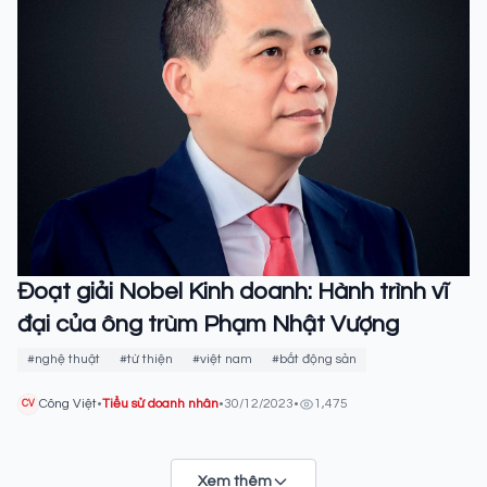
Đoạt giải Nobel Kinh doanh: Hành trình vĩ
đại của ông trùm Phạm Nhật Vượng
#nghệ thuật
#từ thiện
#việt nam
#bất động sản
Công Việt
•
Tiểu sử doanh nhân
•
30/12/2023
•
1,475
CV
Xem thêm