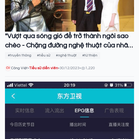
"Vượt qua sóng gió để trở thành ngôi sao
chèo - Chặng đường nghệ thuật của nhân
vật Quốc Anh"
#truyền thông
#tiểu sử
#nghệ thuật
#từ thiện
Công Việt
•
Tiểu sử diễn viên
•
30/12/2023
•
1,220
CV