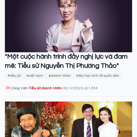
"Một cuộc hành trình đầy nghị lực và đam
mê: Tiểu sử Nguyễn Thị Phương Thảo"
#tiểu sử
#việt nam
#doanh nhân
#đại học kinh tế quốc dân
Công Việt
•
Tiểu sử doanh nhân
•
30/12/2023
•
1,954
CV