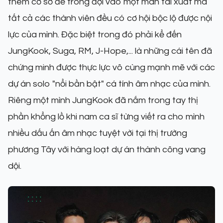
thêm cơ sở để trông đợi vào một màn tái xuất mà
tất cả các thành viên đều có cơ hội bộc lộ được nội
lực của mình. Đặc biệt trong đó phải kể đến
JungKook, Suga, RM, J-Hope,... là những cái tên đã
chứng minh được thực lực vô cùng mạnh mẽ với các
dự án solo "nổi bần bật" cá tính âm nhạc của mình.
Riêng một mình JungKook đã nắm trong tay thị
phần khổng lồ khi nam ca sĩ từng viết ra cho mình
nhiều dấu ấn âm nhạc tuyệt vời tại thị trường
phương Tây với hàng loạt dự án thành công vang
dội.