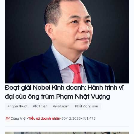
Đoạt giải Nobel Kinh doanh: Hành trình vĩ
đại của ông trùm Phạm Nhật Vượng
#nghệ thuật
#từ thiện
#việt nam
#bất động sản
Công Việt
•
Tiểu sử doanh nhân
•
30/12/2023
•
1,473
CV