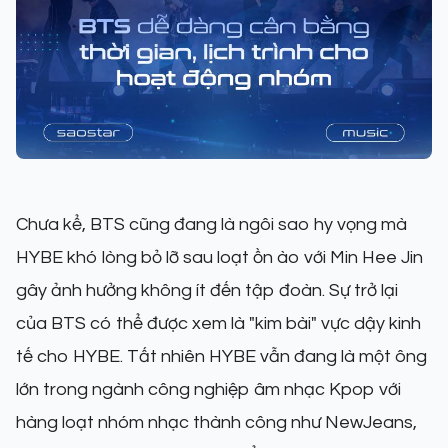
Chưa kể, BTS cũng đang là ngôi sao hy vọng mà
HYBE khó lòng bỏ lỡ sau loạt ồn ào với Min Hee Jin
gây ảnh hưởng không ít đến tập đoàn. Sự trở lại
của BTS có thể được xem là "kim bài" vực dậy kinh
tế cho HYBE. Tất nhiên HYBE vẫn đang là một ông
lớn trong ngành công nghiệp âm nhạc Kpop với
hàng loạt nhóm nhạc thành công như NewJeans,