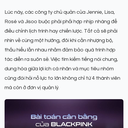
Lúc này, các công ty chủ quản của Jennie, Lisa,
Rosé và Jisoo buộc phải phối hợp nhịp nhàng để
điều chỉnh lịch trình hay chiến lược. Tất cả sẽ phải
nhìn về cùng một hướng, đôi khi cần nhượng bộ,
thấu hiểu lẫn nhau nhằm đảm bảo quá trình hợp
tác diễn ra suôn sẻ. Việc tìm kiếm tiếng nói chung,
dung hòa giữa lợi ích cá nhân và mục tiêu nhóm
cũng đòi hỏi nỗ lực to lớn không chỉ từ 4 thành viên
mà còn ở đơn vị quản lý.