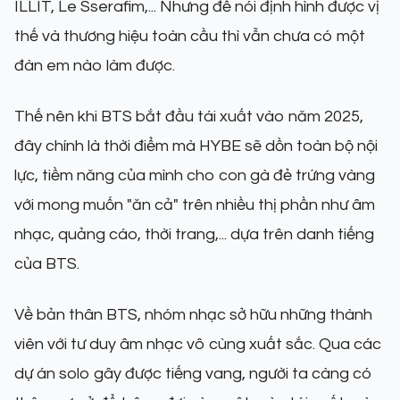
ILLIT, Le Sserafim,... Nhưng để nói định hình được vị
thế và thương hiệu toàn cầu thì vẫn chưa có một
đàn em nào làm được.
Thế nên khi BTS bắt đầu tái xuất vào năm 2025,
đây chính là thời điểm mà HYBE sẽ dồn toàn bộ nội
lực, tiềm năng của mình cho con gà đẻ trứng vàng
với mong muốn "ăn cả" trên nhiều thị phần như âm
nhạc, quảng cáo, thời trang,... dựa trên danh tiếng
của BTS.
Về bản thân BTS, nhóm nhạc sở hữu những thành
viên với tư duy âm nhạc vô cùng xuất sắc. Qua các
dự án solo gây được tiếng vang, người ta càng có