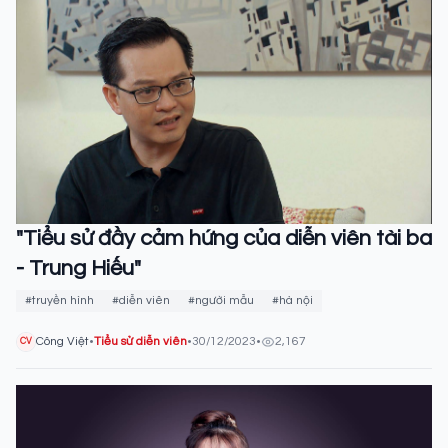
"Tiểu sử đầy cảm hứng của diễn viên tài ba
- Trung Hiếu"
#truyền hình
#diễn viên
#người mẫu
#hà nội
Công Việt
•
Tiểu sử diễn viên
•
30/12/2023
•
2,167
CV