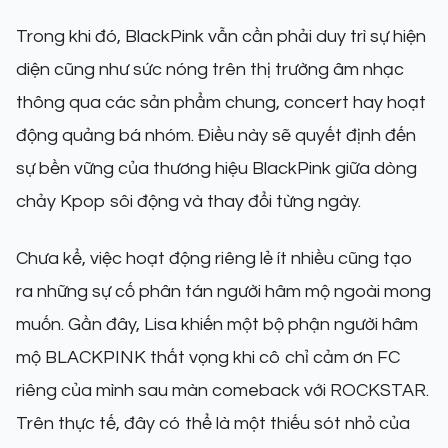
Trong khi đó, BlackPink vẫn cần phải duy trì sự hiện
diện cũng như sức nóng trên thị trường âm nhạc
thông qua các sản phẩm chung, concert hay hoạt
động quảng bá nhóm. Điều này sẽ quyết định đến
sự bền vững của thương hiệu BlackPink giữa dòng
chảy Kpop sôi động và thay đổi từng ngày.
Chưa kể, việc hoạt động riêng lẻ ít nhiều cũng tạo
ra những sự cố phân tán người hâm mộ ngoài mong
muốn. Gần đây, Lisa khiến một bộ phận người hâm
mộ BLACKPINK thất vọng khi cô chỉ cảm ơn FC
riêng của mình sau màn comeback với ROCKSTAR.
Trên thực tế, đây có thể là một thiếu sót nhỏ của