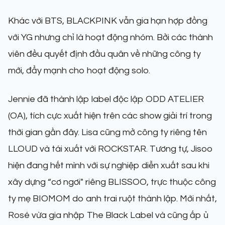
Khác với BTS, BLACKPINK vẫn gia hạn hợp đồng
với YG nhưng chỉ là hoạt động nhóm. Bởi các thành
viên đều quyết định đầu quân về những công ty
mới, đẩy mạnh cho hoạt động solo.
Jennie đã thành lập label độc lập ODD ATELIER
(OA), tích cực xuất hiện trên các show giải trí trong
thời gian gần đây. Lisa cũng mở công ty riêng tên
LLOUD và tái xuất với ROCKSTAR. Tương tự, Jisoo
hiện đang hết mình với sự nghiệp diễn xuất sau khi
xây dựng “cơ ngơi" riêng BLISSOO, trực thuộc công
ty mẹ BIOMOM do anh trai ruột thành lập. Mới nhất,
Rosé vừa gia nhập The Black Label và cũng ấp ủ