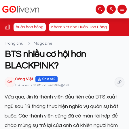
huấn hoa hồng
Khám xét nhà Huấn Hoa Hồng
Trang chủ
Magazine
BTS nhiều cơ hội hơn
BLACKPINK?
Công Việt
Chia sẻ
0
CV
Thứ ba lúc 17:56 PM
•
Bài viết: 298
•
523
Vừa qua, Jin là thành viên đầu tiên của
BTS
xuất
ngũ sau 18 tháng thực hiện nghĩa vụ quân sự bắt
buộc. Các thành viên cũng đã có màn tái hợp để
chào mừng sự trở lại của anh cả khiến người hâm