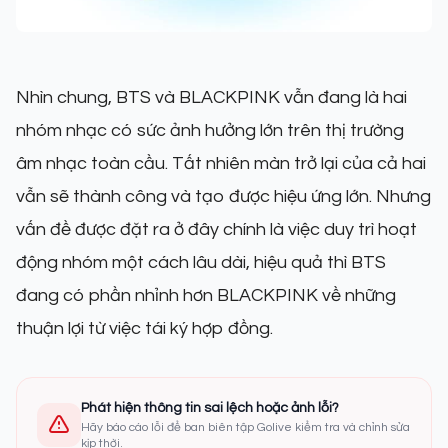
Nhìn chung, BTS và BLACKPINK vẫn đang là hai
nhóm nhạc có sức ảnh hưởng lớn trên thị trường
âm nhạc toàn cầu. Tất nhiên màn trở lại của cả hai
vẫn sẽ thành công và tạo được hiệu ứng lớn. Nhưng
vấn đề được đặt ra ở đây chính là việc duy trì hoạt
động nhóm một cách lâu dài, hiệu quả thì BTS
đang có phần nhỉnh hơn BLACKPINK về những
thuận lợi từ việc tái ký hợp đồng.
Phát hiện thông tin sai lệch hoặc ảnh lỗi?
Hãy báo cáo lỗi để ban biên tập Golive kiểm tra và chỉnh sửa
kịp thời.