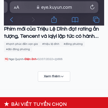
Phim mới của Triệu Lệ Dĩnh đạt rating ấn
tượng, Tencent và Iqiyi lập tức có hành
động 'ăn theo'
#hạnh phúc đến vạn gia
#triệu lệ dĩnh
#đông phương
#đài đông phương
Nga Quỳnh
•
Điện ảnh
•
02/07/2022
•
888
NQ
Xem thêm
★
BÀI VIẾT TUYỂN CHỌN