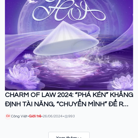
CHARM OF LAW 2024: “PHÁ KÉN” KHẲNG
ĐỊNH TÀI NĂNG, “CHUYỂN MÌNH” ĐỂ RỒI
TỎA SÁNG
Công Việt
•
Giới trẻ
•
26/06/2024
•
993
CV