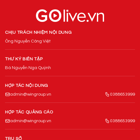
CHỊU TRÁCH NHIỆM NỘI DUNG
Ông Nguyễn Công Việt
THƯ KÝ BIÊN TẬP
Bà Nguyễn Nga Quỳnh
HỢP TÁC NỘI DUNG
admin@wingroup.vn
0388653999
HỢP TÁC QUẢNG CÁO
admin@wingroup.vn
0388653999
TRỤ SỞ