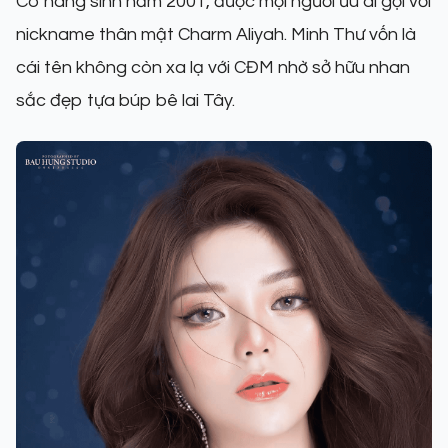
Cô nàng sinh năm 2001, được mọi người ưu ái gọi với
nickname thân mật Charm Aliyah. Minh Thư vốn là
cái tên không còn xa lạ với CĐM nhờ sở hữu nhan
sắc đẹp tựa búp bê lai Tây.