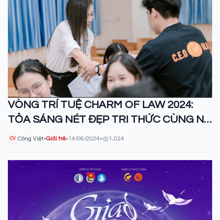
VÒNG TRÍ TUỆ CHARM OF LAW 2024:
TỎA SÁNG NÉT ĐẸP TRI THỨC CÙNG NỮ
SINH NGÀNH LUẬT
Công Việt
•
Giới trẻ
•
14/06/2024
•
1,024
CV