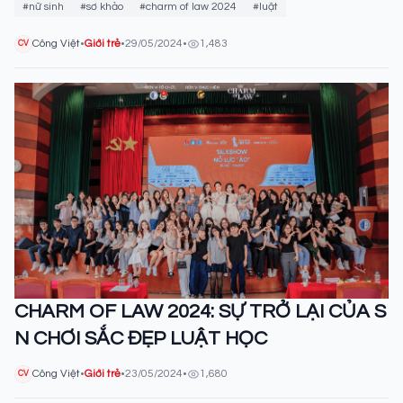
SINH NGÀNH LUẬT
#nữ sinh
#sơ khảo
#charm of law 2024
#luật
Công Việt
•
Giới trẻ
•
29/05/2024
•
1,483
CV
CHARM OF LAW 2024: SỰ TRỞ LẠI CỦA S
N CHƠI SẮC ĐẸP LUẬT HỌC
Công Việt
•
Giới trẻ
•
23/05/2024
•
1,680
CV