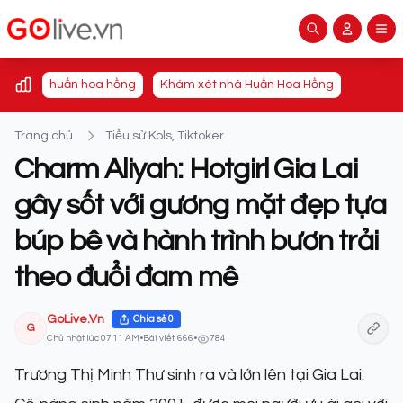
huấn hoa hồng
Khám xét nhà Huấn Hoa Hồng
Trang chủ
Tiểu sử Kols, Tiktoker
Charm Aliyah: Hotgirl Gia Lai
gây sốt với gương mặt đẹp tựa
búp bê và hành trình bươn trải
theo đuổi đam mê
GoLive.Vn
Chia sẻ
0
G
Chủ nhật lúc 07:11 AM
•
Bài viết: 666
•
784
Trương Thị Minh Thư sinh ra và lớn lên tại Gia Lai.