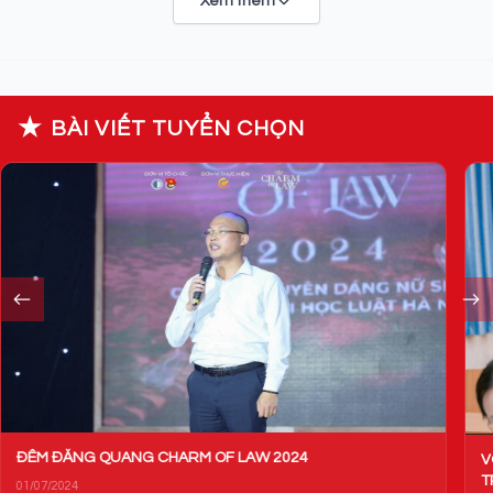
Xem thêm
★
BÀI VIẾT TUYỂN CHỌN
VÒNG TRÍ TUỆ CHARM OF LAW 2024: TỎA SÁNG NÉT ĐẸP
TRI THỨC CÙNG NỮ SINH NGÀNH LUẬT