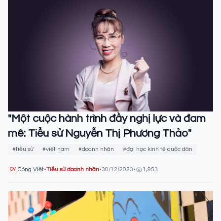
"Một cuộc hành trình đầy nghị lực và đam
mê: Tiểu sử Nguyễn Thị Phương Thảo"
#tiểu sử
#việt nam
#doanh nhân
#đại học kinh tế quốc dân
Công Việt
•
Tiểu sử doanh nhân
•
30/12/2023
•
1,953
CV