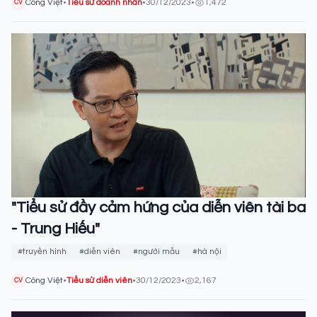
Công Việt
•
Tiểu sử doanh nhân
•
30/12/2023
•
1,472
CV
"Tiểu sử đầy cảm hứng của diễn viên tài ba
- Trung Hiếu"
#truyền hình
#diễn viên
#người mẫu
#hà nội
Công Việt
•
Tiểu sử diễn viên
•
30/12/2023
•
2,167
CV