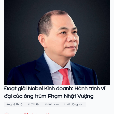
Đoạt giải Nobel Kinh doanh: Hành trình vĩ
đại của ông trùm Phạm Nhật Vượng
#nghệ thuật
#từ thiện
#việt nam
#bất động sản