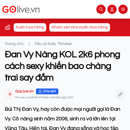
huấn hoa hồng
Khám xét nhà Huấn Hoa Hồng
Trang chủ
Tiểu sử Kols, Tiktoker
Đan Vy Nàng KOL 2k6 phong
cách sexy khiến bao chàng
trai say đắm
GoLive.Vn
Chia sẻ
0
G
Thứ sáu lúc 09:46 AM
•
Bài viết: 666
•
2,392
Bùi Thị Đan Vy, hay còn được mọi người gọi là Đan
Vy. Cô nàng sinh năm 2006, sinh ra và lớn lên tại
Vũng Tàu. Hiện tại, Đan Vy đang sống và học tập