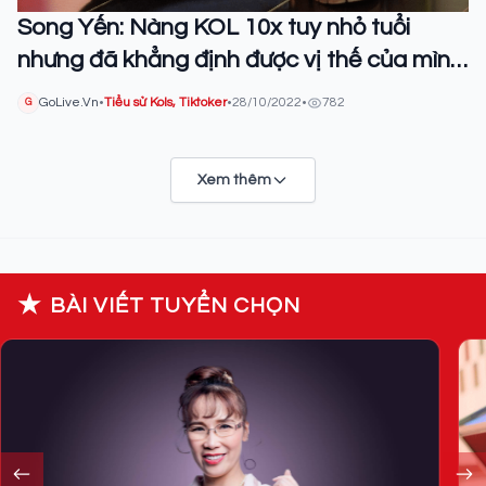
Song Yến: Nàng KOL 10x tuy nhỏ tuổi
nhưng đã khẳng định được vị thế của mình
giữa rừng KOLs
GoLive.Vn
•
Tiểu sử Kols, Tiktoker
•
28/10/2022
•
782
G
Xem thêm
★
BÀI VIẾT TUYỂN CHỌN