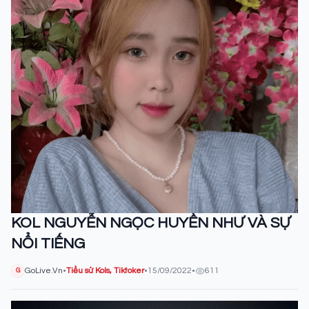
KOL NGUYỄN NGỌC HUYỀN NHƯ VÀ SỰ
NỔI TIẾNG
GoLive.Vn
•
Tiểu sử Kols, Tiktoker
•
15/09/2022
•
611
G