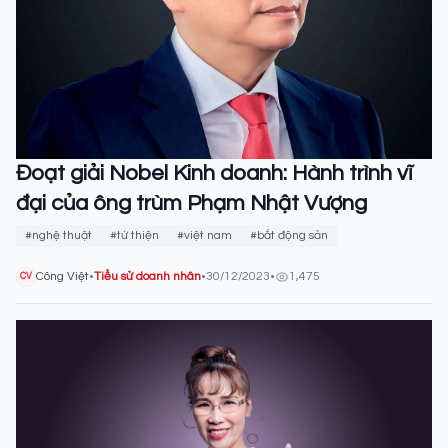
Đoạt giải Nobel Kinh doanh: Hành trình vĩ
đại của ông trùm Phạm Nhật Vượng
#nghệ thuật
#từ thiện
#việt nam
#bất động sản
Công Việt
•
Tiểu sử doanh nhân
•
30/12/2023
•
1,475
CV