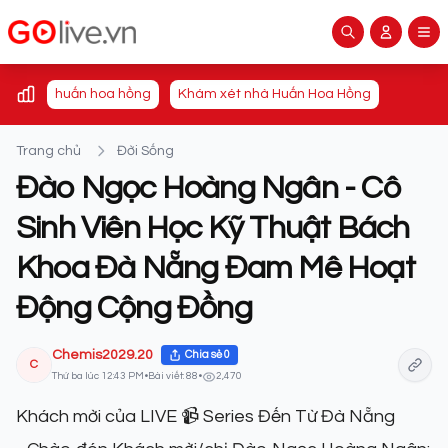
huấn hoa hồng
Khám xét nhà Huấn Hoa Hồng
Trang chủ
Đời Sống
Đào Ngọc Hoàng Ngân - Cô
Sinh Viên Học Kỹ Thuật Bách
Khoa Đà Nẵng Đam Mê Hoạt
Động Cộng Đồng
Chemis2029.20
Chia sẻ
0
C
Thứ ba lúc 12:43 PM
•
Bài viết: 88
•
2,470
Khách mời của LIVE 📹 Series Đến Từ Đà Nẵng