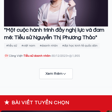
"Một cuộc hành trình đầy nghị lực và đam
mê: Tiểu sử Nguyễn Thị Phương Thảo"
#tiểu sử
#việt nam
#doanh nhân
#đại học kinh tế quốc dân
Công Việt
•
Tiểu sử doanh nhân
•
30/12/2023
•
1,955
CV
Xem thêm
★
BÀI VIẾT TUYỂN CHỌN