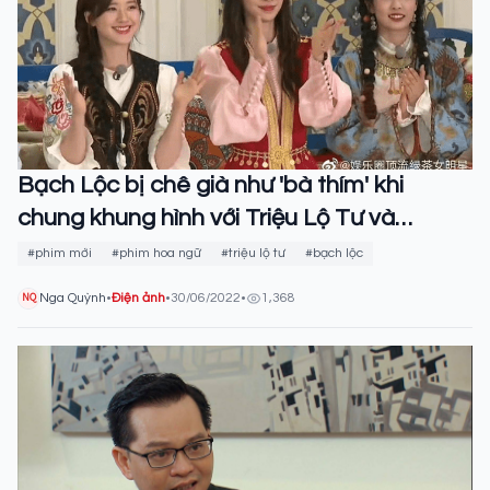
Bạch Lộc bị chê già như 'bà thím' khi
chung khung hình với Triệu Lộ Tư và
Angelababy
#phim mới
#phim hoa ngữ
#triệu lộ tư
#bạch lộc
Nga Quỳnh
•
Điện ảnh
•
30/06/2022
•
1,368
NQ