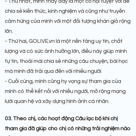
- Thứ nhất, mình thấy đây là một cơ hội tuyệt vời để
chia sẻ kiến thức, kinh nghiệm và cũng như truyền
cảm hứng của mình với một đối tượng khán giả rộng
lớn.
- Thứ hai, GOLIVE.vn là một nền tảng uy tín, chất
lượng và có sức ảnh hưởng lớn, điều này giúp mình
tự tin, thoải mái chia sẻ những câu chuyện, bài học
mà mình đã trải qua đến với nhiều người.
- Cuối cùng, mình cũng hy vọng sự tham gia của
mình có thể kết nối với nhiều người, mở rộng mạng
lưới quan hệ và xây dựng hình ảnh cá nhân.
03. Theo chị, các hoạt động Câu lạc bộ khi chị
tham gia đã giúp cho chị có những trải nghiệm nào