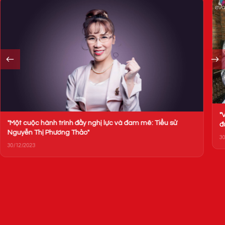
"
"Một cuộc hành trình đầy nghị lực và đam mê: Tiểu sử
đ
Nguyễn Thị Phương Thảo"
30
30/12/2023