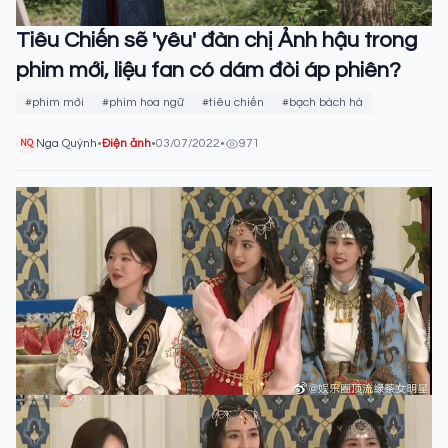
Tiêu Chiến sẽ 'yêu' đàn chị Ảnh hậu trong
phim mới, liệu fan có dám đòi áp phiên?
#phim mới
#phim hoa ngữ
#tiêu chiến
#bạch bách hà
Nga Quỳnh
•
Điện ảnh
•
03/07/2022
•
971
NQ