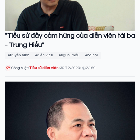
"Tiểu sử đầy cảm hứng của diễn viên tài ba
- Trung Hiếu"
#truyền hình
#diễn viên
#người mẫu
#hà nội
Công Việt
•
Tiểu sử diễn viên
•
30/12/2023
•
2,169
CV