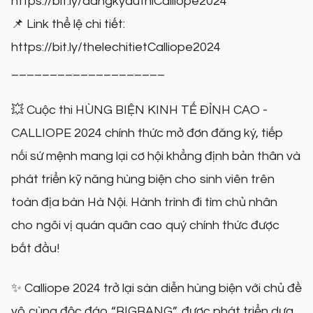
https://bit.ly/dangkyduthiCalliope2024
📌 Link thể lệ chi tiết:
https://bit.ly/thelechitietCalliope2024
____________________
💥 Cuộc thi HÙNG BIỆN KINH TẾ ĐỈNH CAO -
CALLIOPE 2024 chính thức mở đơn đăng ký, tiếp
nối sứ mệnh mang lại cơ hội khẳng định bản thân và
phát triển kỹ năng hùng biện cho sinh viên trên
toàn địa bàn Hà Nội. Hành trình đi tìm chủ nhân
cho ngôi vị quán quân cao quý chính thức được
bắt đầu!
✨️ Calliope 2024 trở lại sàn diễn hùng biện với chủ đề
vô cùng độc đáo “BIGBANG”, được phát triển dựa