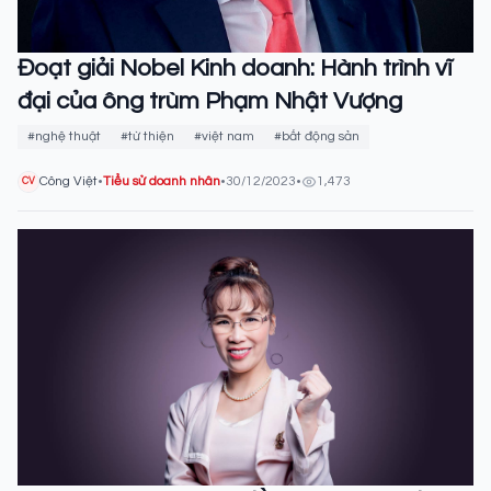
Đoạt giải Nobel Kinh doanh: Hành trình vĩ
đại của ông trùm Phạm Nhật Vượng
#nghệ thuật
#từ thiện
#việt nam
#bất động sản
Công Việt
•
Tiểu sử doanh nhân
•
30/12/2023
•
1,473
CV