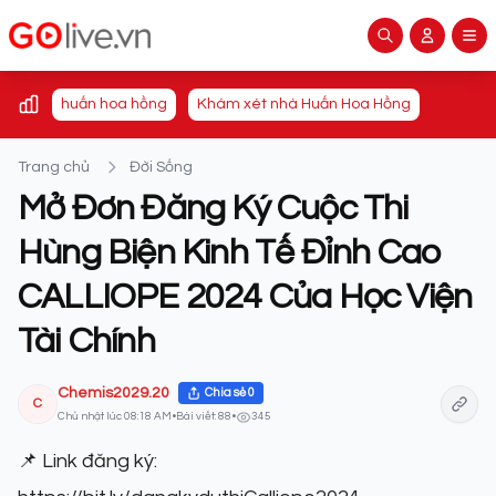
huấn hoa hồng
Khám xét nhà Huấn Hoa Hồng
Trang chủ
Đời Sống
Mở Đơn Đăng Ký Cuộc Thi
Hùng Biện Kinh Tế Đỉnh Cao
CALLIOPE 2024 Của Học Viện
Tài Chính
Chemis2029.20
Chia sẻ
0
C
Chủ nhật lúc 08:18 AM
•
Bài viết: 88
•
345
📌 Link đăng ký: