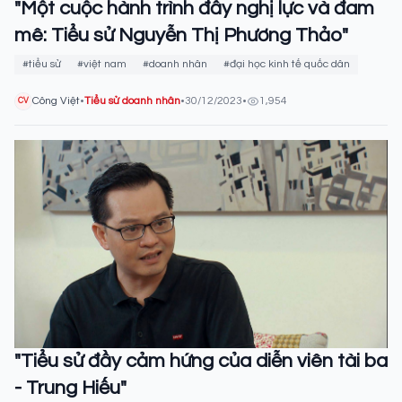
"Một cuộc hành trình đầy nghị lực và đam
mê: Tiểu sử Nguyễn Thị Phương Thảo"
#tiểu sử
#việt nam
#doanh nhân
#đại học kinh tế quốc dân
Công Việt
•
Tiểu sử doanh nhân
•
30/12/2023
•
1,954
CV
"Tiểu sử đầy cảm hứng của diễn viên tài ba
- Trung Hiếu"