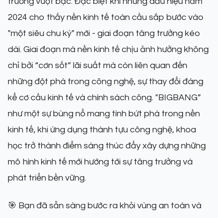
trưởng vượt bậc. Đặc biệt khi những dấu hiệu năm
2024 cho thấy nền kinh tế toàn cầu sắp bước vào
"một siêu chu kỳ" mới - giai đoạn tăng trưởng kéo
dài. Giai đoạn mà nền kinh tế chịu ảnh hưởng không
chỉ bởi “cơn sốt” lãi suất mà còn liên quan đến
những đột phá trong công nghệ, sự thay đổi đáng
kể cơ cấu kinh tế và chính sách công. "BIGBANG”
như một sự bùng nổ mang tính bứt phá trong nền
kinh tế, khi ứng dụng thành tựu công nghệ, khoa
học trở thành điểm sáng thúc đẩy xây dựng những
mô hình kinh tế mới hướng tới sự tăng trưởng và
phát triển bền vững.
🎯 Bạn đã sẵn sàng bước ra khỏi vùng an toàn và