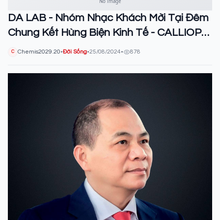
DA LAB - Nhóm Nhạc Khách Mời Tại Đêm
Chung Kết Hùng Biện Kinh Tế - CALLIOPE
2024 Của Học Viện Tài Chính
Chemis2029.20
•
Đời Sống
•
25/08/2024
•
878
C