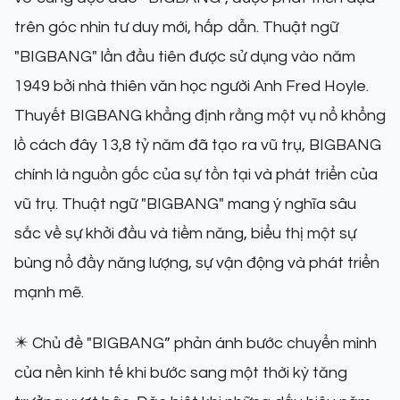
trên góc nhìn tư duy mới, hấp dẫn. Thuật ngữ
"BIGBANG" lần đầu tiên được sử dụng vào năm
1949 bởi nhà thiên văn học người Anh Fred Hoyle.
Thuyết BIGBANG khẳng định rằng một vụ nổ khổng
lồ cách đây 13,8 tỷ năm đã tạo ra vũ trụ, BIGBANG
chính là nguồn gốc của sự tồn tại và phát triển của
vũ trụ. Thuật ngữ "BIGBANG" mang ý nghĩa sâu
sắc về sự khởi đầu và tiềm năng, biểu thị một sự
bùng nổ đầy năng lượng, sự vận động và phát triển
mạnh mẽ.
✴️ Chủ đề "BIGBANG” phản ánh bước chuyển mình
của nền kinh tế khi bước sang một thời kỳ tăng