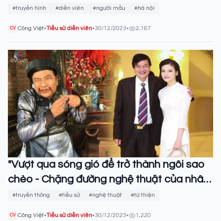
#truyền hình
#diễn viên
#người mẫu
#hà nội
Công Việt
•
Tiểu sử diễn viên
•
30/12/2023
•
2,167
CV
"Vượt qua sóng gió để trở thành ngôi sao
chèo - Chặng đường nghệ thuật của nhân
vật Quốc Anh"
#truyền thông
#tiểu sử
#nghệ thuật
#từ thiện
Công Việt
•
Tiểu sử diễn viên
•
30/12/2023
•
1,220
CV