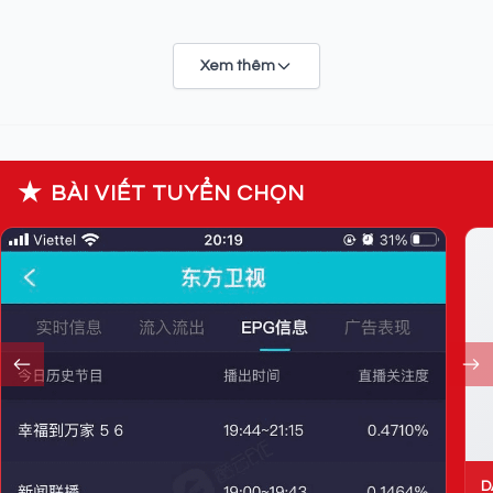
Xem thêm
★
BÀI VIẾT TUYỂN CHỌN
D