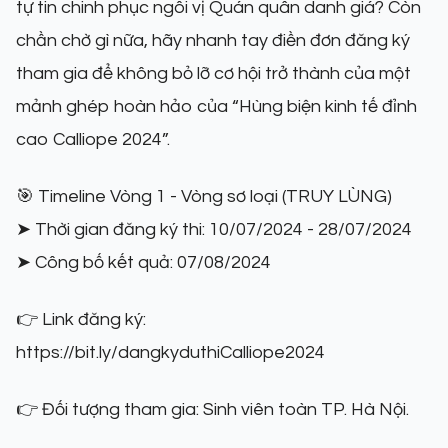
tự tin chinh phục ngôi vị Quán quân danh giá? Còn
chần chờ gì nữa, hãy nhanh tay điền đơn đăng ký
tham gia để không bỏ lỡ cơ hội trở thành của một
mảnh ghép hoàn hảo của “Hùng biện kinh tế đỉnh
cao Calliope 2024”.
🎯 Timeline Vòng 1 - Vòng sơ loại (TRUY LÙNG)
➤ Thời gian đăng ký thi: 10/07/2024 - 28/07/2024
➤ Công bố kết quả: 07/08/2024
👉 Link đăng ký:
https://bit.ly/dangkyduthiCalliope2024
👉 Đối tượng tham gia: Sinh viên toàn TP. Hà Nội.