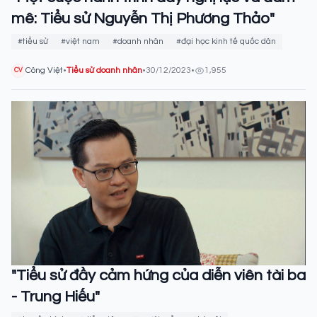
mê: Tiểu sử Nguyễn Thị Phương Thảo"
#tiểu sử
#việt nam
#doanh nhân
#đại học kinh tế quốc dân
Công Việt
•
Tiểu sử doanh nhân
•
30/12/2023
•
1,955
CV
"Tiểu sử đầy cảm hứng của diễn viên tài ba
- Trung Hiếu"