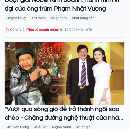
Đoạt giải Nobel Kinh doanh: Hành trình vĩ
đại của ông trùm Phạm Nhật Vượng
#nghệ thuật
#từ thiện
#việt nam
#bất động sản
Công Việt
•
Tiểu sử doanh nhân
•
30/12/2023
•
1,475
CV
"Vượt qua sóng gió để trở thành ngôi sao
chèo - Chặng đường nghệ thuật của nhân
vật Quốc Anh"
#truyền thông
#tiểu sử
#nghệ thuật
#từ thiện