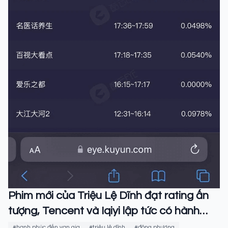
Phim mới của Triệu Lệ Dĩnh đạt rating ấn
tượng, Tencent và Iqiyi lập tức có hành
động 'ăn theo'
#hạnh phúc đến vạn gia
#triệu lệ dĩnh
#đông phương