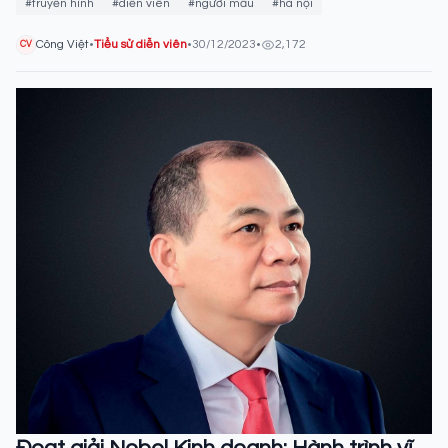
#truyền hình
#diễn viên
#người mẫu
#hà nội
Công Việt
•
Tiểu sử diễn viên
•
30/12/2023
•
2,172
CV