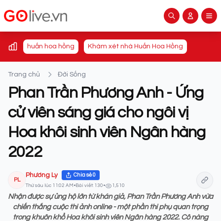
huấn hoa hồng
Khám xét nhà Huấn Hoa Hồng
Trang chủ
Đời Sống
Phan Trần Phương Anh - Ứng
cử viên sáng giá cho ngôi vị
Hoa khôi sinh viên Ngân hàng
2022
Phương Ly
Chia sẻ
0
PL
Thứ sáu lúc 11:02 AM
•
Bài viết: 130
•
1,510
Nhận được sự ủng hộ lớn từ khán giả, Phan Trần Phương Anh vừa
chiến thắng cuộc thi ảnh online - một phần thi phụ quan trọng
trong khuôn khổ Hoa khôi sinh viên Ngân hàng 2022. Cô nàng