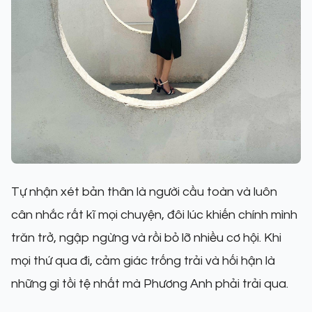
Tự nhận xét bản thân là người cầu toàn và luôn
cân nhắc rất kĩ mọi chuyện, đôi lúc khiến chính mình
trăn trở, ngập ngừng và rồi bỏ lỡ nhiều cơ hội. Khi
mọi thứ qua đi, cảm giác trống trải và hối hận là
những gì tồi tệ nhất mà Phương Anh phải trải qua.