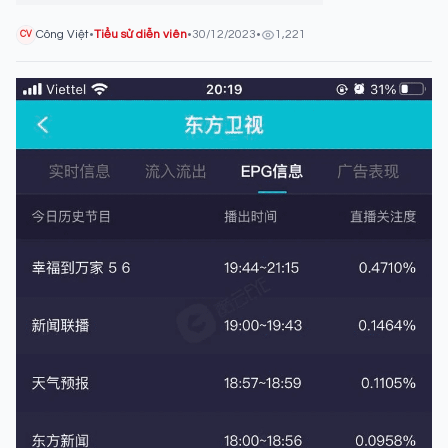
Công Việt
•
Tiểu sử diễn viên
•
30/12/2023
•
1,221
CV