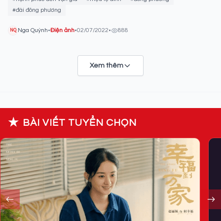
#đài đông phương
Nga Quỳnh
•
Điện ảnh
•
02/07/2022
•
888
NQ
Xem thêm
★
BÀI VIẾT TUYỂN CHỌN