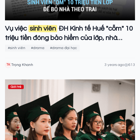
Vụ việc
sinh viên
ĐH Kinh tế Huế "cỗm" 10
triệu tiền đóng bảo hiểm của lớp, nhà
trường vào cuộc
#sinh viên
#drama
#drama đại học
Trọng Khanh
3 years ago
613
TK
Giới trẻ