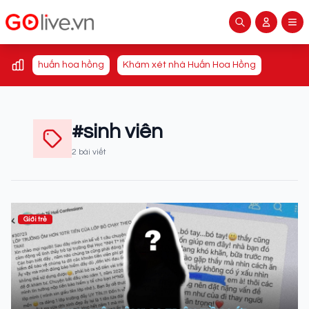
huấn hoa hồng
Khám xét nhà Huấn Hoa Hồng
#sinh viên
2 bài viết
Giới trẻ