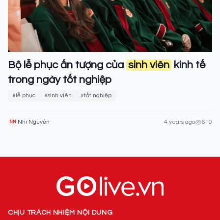
Bộ lễ phục ấn tượng của
sinh viên
kinh tế
trong ngày tốt nghiệp
#lễ phục
#sinh viên
#tốt nghiệp
Nhi Nguyễn
4 years ago
610
NN
CHỊU TRÁCH NHIỆM NỘI DUNG