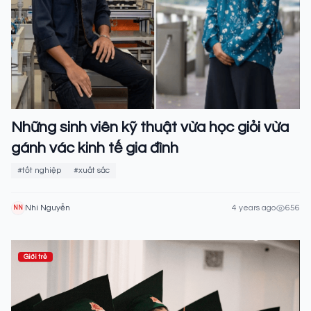
Những sinh viên kỹ thuật vừa học giỏi vừa
gánh vác kinh tế gia đình
#tốt nghiệp
#xuất sắc
Nhi Nguyễn
4 years ago
656
NN
Giới trẻ