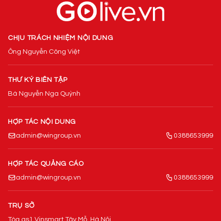
CHỊU TRÁCH NHIỆM NỘI DUNG
Ông Nguyễn Công Việt
THƯ KÝ BIÊN TẬP
Bà Nguyễn Nga Quỳnh
HỢP TÁC NỘI DUNG
admin@wingroup.vn
0388653999
HỢP TÁC QUẢNG CÁO
admin@wingroup.vn
0388653999
TRỤ SỞ
Tòa gs1 Vinsmart Tây Mỗ, Hà Nội.