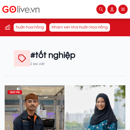
huấn hoa hồng
Khám xét nhà Huấn Hoa Hồng
#tốt nghiệp
2 bài viết
Giới trẻ