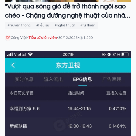
"Vượt qua sóng gió để trở thành ngôi sao
chèo - Chặng đường nghệ thuật của nhân
vật Quốc Anh"
#truyền thông
#tiểu sử
#nghệ thuật
#từ thiện
Công Việt
•
Tiểu sử diễn viên
•
30/12/2023
•
1,220
CV