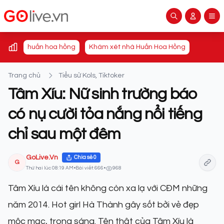
huấn hoa hồng
Khám xét nhà Huấn Hoa Hồng
Trang chủ
Tiểu sử Kols, Tiktoker
Tâm Xíu: Nữ sinh trường báo
có nụ cười tỏa nắng nổi tiếng
chỉ sau một đêm
GoLive.Vn
Chia sẻ
0
G
Thứ hai lúc 08:19 AM
•
Bài viết: 666
•
968
Tâm Xíu là cái tên không còn xa lạ với CĐM những
năm 2014. Hot girl Hà Thành gây sốt bởi vẻ đẹp
mộc mạc, trong sáng. Tên thật của Tâm Xíu là