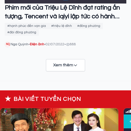
Phim mới của Triệu Lệ Dĩnh đạt rating ấn
tượng, Tencent và Iqiyi lập tức có hành
động 'ăn theo'
#hạnh phúc đến vạn gia
#triệu lệ dĩnh
#đông phương
#đài đông phương
Nga Quỳnh
•
Điện ảnh
•
02/07/2022
•
888
NQ
Xem thêm
★
BÀI VIẾT TUYỂN CHỌN