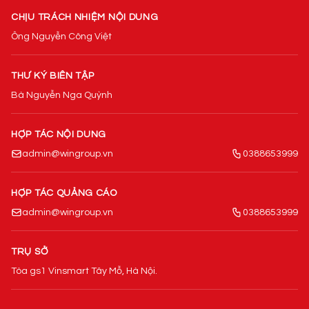
CHỊU TRÁCH NHIỆM NỘI DUNG
Ông Nguyễn Công Việt
THƯ KÝ BIÊN TẬP
Bà Nguyễn Nga Quỳnh
HỢP TÁC NỘI DUNG
admin@wingroup.vn
0388653999
HỢP TÁC QUẢNG CÁO
admin@wingroup.vn
0388653999
TRỤ SỞ
Tòa gs1 Vinsmart Tây Mỗ, Hà Nội.