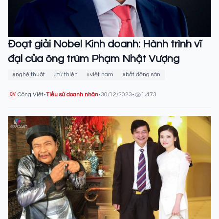
Đoạt giải Nobel Kinh doanh: Hành trình vĩ
đại của ông trùm Phạm Nhật Vượng
#nghệ thuật
#từ thiện
#việt nam
#bất động sản
Công Việt
•
Tiểu sử doanh nhân
•
30/12/2023
•
1,473
CV