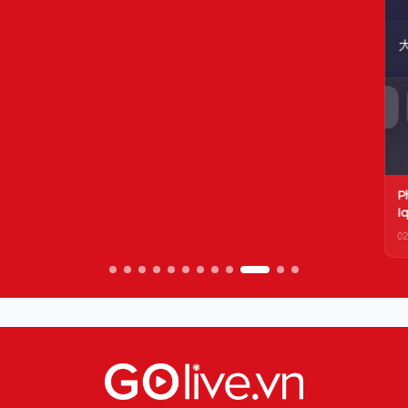
Phim mới của Triệu Lệ Dĩnh đạt rating ấn tượng, Tencent và
Iqiyi lập tức có hành động 'ăn theo'
02/07/2022