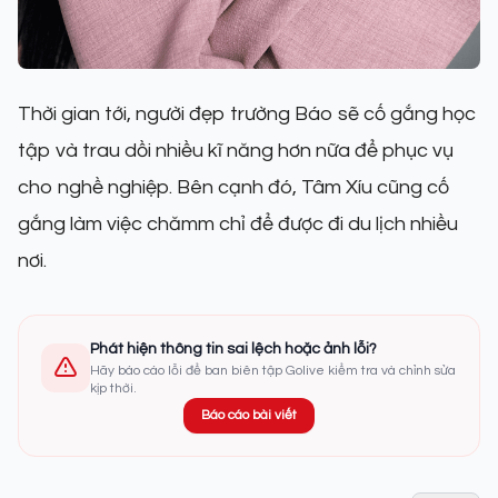
Thời gian tới, người đẹp trường Báo sẽ cố gắng học
tập và trau dồi nhiều kĩ năng hơn nữa để phục vụ
cho nghề nghiệp. Bên cạnh đó, Tâm Xíu cũng cố
gắng làm việc chămm chỉ để được đi du lịch nhiều
nơi.
Phát hiện thông tin sai lệch hoặc ảnh lỗi?
Hãy báo cáo lỗi để ban biên tập Golive kiểm tra và chỉnh sửa
kịp thời.
Báo cáo bài viết