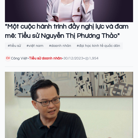
"Một cuộc hành trình đầy nghị lực và đam
mê: Tiểu sử Nguyễn Thị Phương Thảo"
#tiểu sử
#việt nam
#doanh nhân
#đại học kinh tế quốc dân
Công Việt
•
Tiểu sử doanh nhân
•
30/12/2023
•
1,954
CV