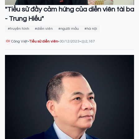
"Tiểu sử đầy cảm hứng của diễn viên tài ba
- Trung Hiếu"
#truyền hình
#diễn viên
#người mẫu
#hà nội
Công Việt
•
Tiểu sử diễn viên
•
30/12/2023
•
2,167
CV