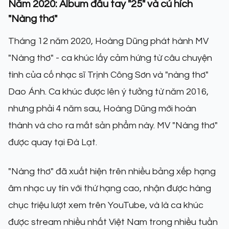
Năm 2020: Album đầu tay "25" và cú hích
"Nàng thơ"
Tháng 12 năm 2020, Hoàng Dũng phát hành MV
"Nàng thơ" - ca khúc lấy cảm hứng từ câu chuyện
tình của cố nhạc sĩ Trịnh Công Sơn và "nàng thơ"
Dao Ánh. Ca khúc được lên ý tưởng từ năm 2016,
nhưng phải 4 năm sau, Hoàng Dũng mới hoàn
thành và cho ra mắt sản phẩm này. MV "Nàng thơ"
được quay tại Đà Lạt.
"Nàng thơ" đã xuất hiện trên nhiều bảng xếp hạng
âm nhạc uy tín với thứ hạng cao, nhận được hàng
chục triệu lượt xem trên YouTube, và là ca khúc
được stream nhiều nhất Việt Nam trong nhiều tuần