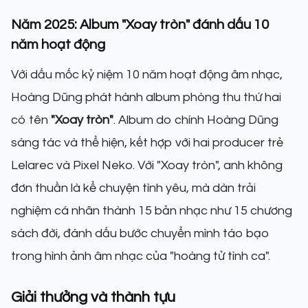
Năm 2025: Album "Xoay tròn" đánh dấu 10
năm hoạt động
Với dấu mốc kỷ niệm 10 năm hoạt động âm nhạc,
Hoàng Dũng phát hành album phòng thu thứ hai
có tên
"Xoay tròn"
. Album do chính Hoàng Dũng
sáng tác và thể hiện, kết hợp với hai producer trẻ
Lelarec và Pixel Neko. Với "Xoay tròn", anh không
đơn thuần là kể chuyện tình yêu, mà dàn trải
nghiệm cá nhân thành 15 bản nhạc như 15 chương
sách đời, đánh dấu bước chuyển mình táo bạo
trong hình ảnh âm nhạc của "hoàng tử tình ca".
Giải thưởng và thành tựu