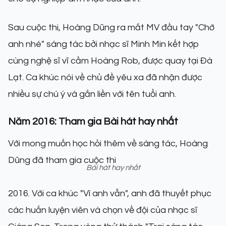
Sau cuộc thi, Hoàng Dũng ra mắt MV đầu tay "Chờ
anh nhé" sáng tác bởi nhạc sĩ Minh Min kết hợp
cùng nghệ sĩ vĩ cầm Hoàng Rob, được quay tại Đà
Lạt. Ca khúc nói về chủ đề yêu xa đã nhận được
nhiều sự chú ý và gắn liền với tên tuổi anh.
Năm 2016: Tham gia Bài hát hay nhất
Với mong muốn học hỏi thêm về sáng tác, Hoàng
Dũng đã tham gia cuộc thi
Bài hát hay nhất
2016. Với ca khúc "Vì anh vẫn", anh đã thuyết phục
các huấn luyện viên và chọn về đội của nhạc sĩ