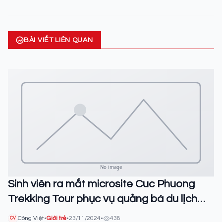
BÀI VIẾT LIÊN QUAN
Sinh viên ra mắt microsite Cuc Phuong
Trekking Tour phục vụ quảng bá du lịch
sinh thái tại Vườn quốc gia Cúc Phương
Công Việt
•
Giới trẻ
•
23/11/2024
•
438
CV