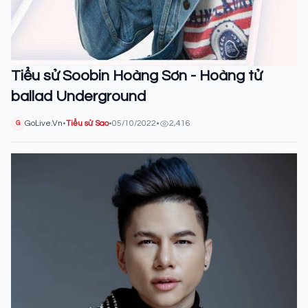
Tiểu sử Soobin Hoàng Sơn - Hoàng tử
ballad Underground
GoLive.Vn
•
Tiểu sử Sao
•
05/10/2022
•
2,416
G