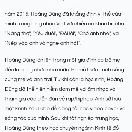
năm 2015, Hoàng Dũng đã khẳng định vị thế của
mình trong làng nhạc Việt với nhiều ca khúc hit như
"Nàng thơ", "Yếu đuối", "Đôi lời", "Chờ anh nhé", và
"Nép vào anh và nghe anh hát".
Hoàng Dũng lớn lên trong một gia đình có bố mẹ
đều là công chức nhà nước. Bố mất sớm, anh sống
cùng mẹ và anh trai. Từ khi còn là học sinh, Hoàng
Dũng đã thể hiện niềm đam mê với âm nhạc và
tham gia các diễn đàn về rap/hiphop. Anh sở hữu
một kênh YouTube để đăng tải các video cover và
sáng tác của mình. Sau khi tốt nghiệp trung học,
Hoàng Dũng theo học chuyên ngành Kinh tế đối