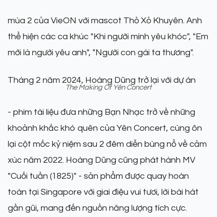
mùa 2 của VieON với mascot Thỏ Xỏ Khuyên. Anh
thể hiện các ca khúc "Khi người mình yêu khóc", "Em
mới là người yêu anh", "Người con gái ta thương".
Tháng 2 năm 2024, Hoàng Dũng trở lại với dự án
The Making Of Yên Concert
- phim tài liệu đưa những Bạn Nhạc trở về những
khoảnh khắc khó quên của Yên Concert, cùng ôn
lại cột mốc kỷ niệm sau 2 đêm diễn bùng nổ về cảm
xúc năm 2022. Hoàng Dũng cũng phát hành MV
"Cuối tuần (1825)" - sản phẩm được quay hoàn
toàn tại Singapore với giai điệu vui tươi, lời bài hát
gần gũi, mang đến nguồn năng lượng tích cực.