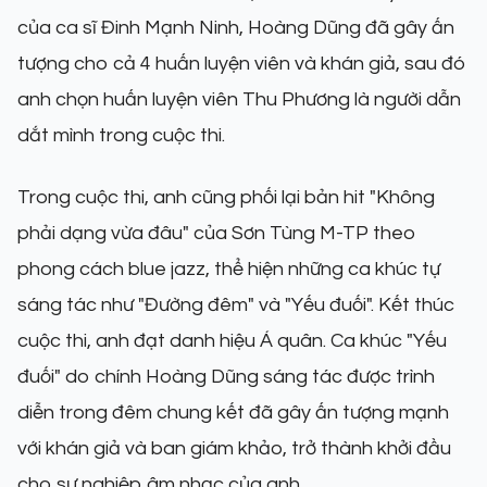
của ca sĩ Đinh Mạnh Ninh, Hoàng Dũng đã gây ấn
tượng cho cả 4 huấn luyện viên và khán giả, sau đó
anh chọn huấn luyện viên Thu Phương là người dẫn
dắt mình trong cuộc thi.
Trong cuộc thi, anh cũng phối lại bản hit "Không
phải dạng vừa đâu" của Sơn Tùng M-TP theo
phong cách blue jazz, thể hiện những ca khúc tự
sáng tác như "Đường đêm" và "Yếu đuối". Kết thúc
cuộc thi, anh đạt danh hiệu Á quân. Ca khúc "Yếu
đuối" do chính Hoàng Dũng sáng tác được trình
diễn trong đêm chung kết đã gây ấn tượng mạnh
với khán giả và ban giám khảo, trở thành khởi đầu
cho sự nghiệp âm nhạc của anh.