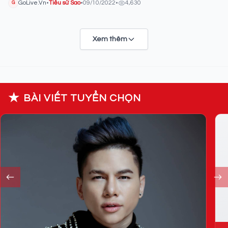
GoLive.Vn
•
Tiểu sử Sao
•
09/10/2022
•
4,630
G
Xem thêm
★
BÀI VIẾT TUYỂN CHỌN