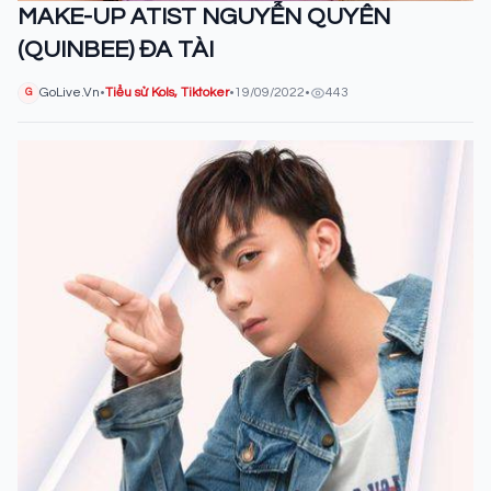
MAKE-UP ATIST NGUYỄN QUYÊN
(QUINBEE) ĐA TÀI
GoLive.Vn
•
Tiểu sử Kols, Tiktoker
•
19/09/2022
•
443
G