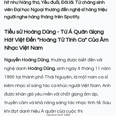
hit như Nàng thơ, Yếu đuối, Đôi lời. Từ chàng sinh
viên Đại học Ngoại thương đến nghệ sĩ hàng triệu
người nghe hàng tháng trên Spotify.
Tiểu sử Hoàng Dũng - Từ Á Quân Giọng
Hát Việt Đến "Hoàng Tử Tình Ca" Của Âm
Nhạc Việt Nam
Nguyễn Hoàng Dũng
, thường được biết đến với
nghệ danh
Hoàng Dũng
, sinh ngày 4 tháng 11 năm
1995 tại thành phố Thái Nguyên, là một nam ca sĩ
kiêm nhạc sĩ sáng tác ca khúc người Việt Nam. Anh
được khán giả yêu mến với chất giọng ấm áp,
truyền cảm và khả năng sáng tác nhạc tinh tế. Sau
khi đạt danh hiệu Á quân của cuộc thi
Giọng hát Việt