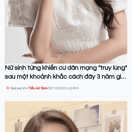
Nữ sinh từng khiến cư dân mạng "truy lùng"
sau một khoảnh khắc cách đây 3 năm giờ
ra sao?
GoLive.Vn
•
Tiểu sử Sao
•
08/10/2022
•
484
G