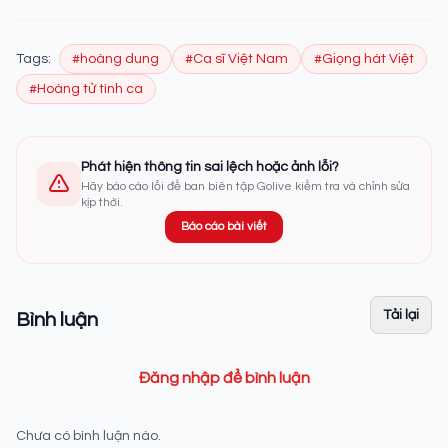
Tags:
#hoàng dung
#Ca sĩ Việt Nam
#Giọng hát Việt
#Hoàng tử tình ca
Phát hiện thông tin sai lệch hoặc ảnh lỗi?
Hãy báo cáo lỗi để ban biên tập Golive kiểm tra và chỉnh sửa
kịp thời.
Báo cáo bài viết
Tải lại
Bình luận
Đăng nhập để bình luận
Chưa có bình luận nào.