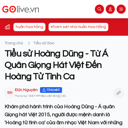
huấn hoa hồng
Khám xét nhà Huấn Hoa Hồng
Trang chủ
Tiểu sử Sao
Tiểu sử Hoàng Dũng - Từ Á
Quân Giọng Hát Việt Đến
Hoàng Tử Tình Ca
Đức Nguyên
Chia sẻ
0
ĐN
Thứ tư lúc 19:47 PM
•
Bài viết: 26
•
145
Khám phá hành trình của Hoàng Dũng - Á quân
Giọng hát Việt 2015, người được mệnh danh là
'Hoàng tử tình ca' của âm nhạc Việt Nam với những