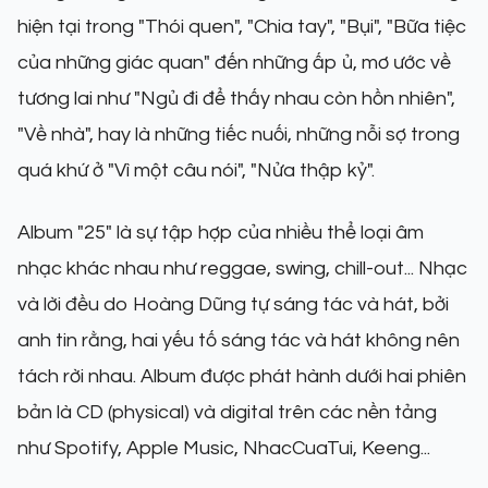
hiện tại trong "Thói quen", "Chia tay", "Bụi", "Bữa tiệc
của những giác quan" đến những ấp ủ, mơ ước về
tương lai như "Ngủ đi để thấy nhau còn hồn nhiên",
"Về nhà", hay là những tiếc nuối, những nỗi sợ trong
quá khứ ở "Vì một câu nói", "Nửa thập kỷ".
Album "25" là sự tập hợp của nhiều thể loại âm
nhạc khác nhau như reggae, swing, chill-out... Nhạc
và lời đều do Hoàng Dũng tự sáng tác và hát, bởi
anh tin rằng, hai yếu tố sáng tác và hát không nên
tách rời nhau. Album được phát hành dưới hai phiên
bản là CD (physical) và digital trên các nền tảng
như Spotify, Apple Music, NhacCuaTui, Keeng...