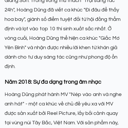
Giáng Son. Trong vòng thử thách "Trại sáng tác
24h", Hoàng Dũng đã viết ca khúc "Đi đâu để thấy
hoa bay", giành số điểm tuyệt đối từ hội đồng thẩm
định và lọt vào top 10 thí sinh xuất sắc nhất. Ở
vòng cuối, Hoàng Dũng thể hiện ca khúc "Giấc Mơ
Yên Bình" và nhận được nhiều lời khen từ khán giả
dành cho tư duy sáng tác cũng như phong độ ổn
định.
Năm 2018: Sự đa dạng trong âm nhạc
Hoàng Dũng phát hành MV "Nép vào anh và nghe
anh hát" - một ca khúc về chủ đề yêu xa với MV
được sản xuất bởi Reel Picture, lấy bối cảnh quay
tại vùng núi Tây Bắc, Việt Nam. Với sản phẩm này,