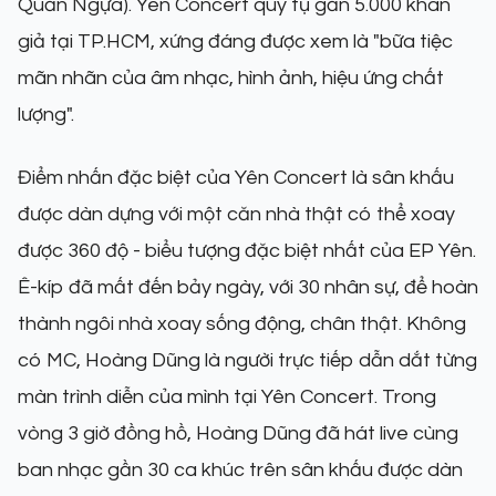
Quần Ngựa). Yên Concert quy tụ gần 5.000 khán
giả tại TP.HCM, xứng đáng được xem là "bữa tiệc
mãn nhãn của âm nhạc, hình ảnh, hiệu ứng chất
lượng".
Điểm nhấn đặc biệt của Yên Concert là sân khấu
được dàn dựng với một căn nhà thật có thể xoay
được 360 độ - biểu tượng đặc biệt nhất của EP Yên.
Ê-kíp đã mất đến bảy ngày, với 30 nhân sự, để hoàn
thành ngôi nhà xoay sống động, chân thật. Không
có MC, Hoàng Dũng là người trực tiếp dẫn dắt từng
màn trình diễn của mình tại Yên Concert. Trong
vòng 3 giờ đồng hồ, Hoàng Dũng đã hát live cùng
ban nhạc gần 30 ca khúc trên sân khấu được dàn