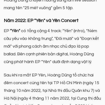
Hoàng Dũng chuyển hướng sang làm live session
mang tên "25 mét vuông" gồm 5 tập.
Năm 2022: EP "Yên" và Yên Concert
EP
"Yên"
có tổng cộng 4 track: "Yên" (intro), "Ném
câu yêu vào không trung", "Đôi mươi" và "Đoạn kết
mới" với phong cách âm nhạc chủ đạo là pop
ballad. Bên cạnh phiên bản digital, Hoàng Dũng
cũng phát hành EP "Yên" dưới định dạng vật lý.
Sau khi ra mắt EP Yên, Hoàng Dũng tổ chức hai
đêm concert cùng tên tại TP Hồ Chí Minh (ngày 15
tháng 10 năm 2022, tại Nhà thi đấu Quân khu 7) và
Hà Nội (ngày 4 tháng 11 năm 2022, tại Cung thi đấu